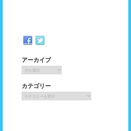
アーカイブ
ア
ー
カ
カテゴリー
イ
ブ
カ
テ
ゴ
リ
ー