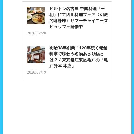
ヒルトン名古屋 中国料理「王
朝」にて四川料理フェア〈刺激
的麻辣味〉サマーチャイニーズ
ビュッフェ開催中
2026/07/20
明治38年創業！120年続く老舗
料亭で味わう名物あさり鍋と
は？ / 東京都江東区亀戸の「亀
戸升本 本店」
2026/07/19