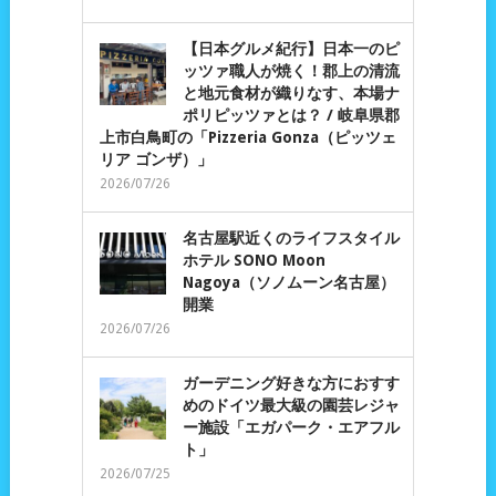
【日本グルメ紀行】日本一のピ
ッツァ職人が焼く！郡上の清流
と地元食材が織りなす、本場ナ
ポリピッツァとは？ / 岐阜県郡
上市白鳥町の「Pizzeria Gonza（ピッツェ
リア ゴンザ）」
2026/07/26
名古屋駅近くのライフスタイル
ホテル SONO Moon
Nagoya（ソノムーン名古屋）
開業
2026/07/26
ガーデニング好きな方におすす
めのドイツ最大級の園芸レジャ
ー施設「エガパーク・エアフル
ト」
2026/07/25