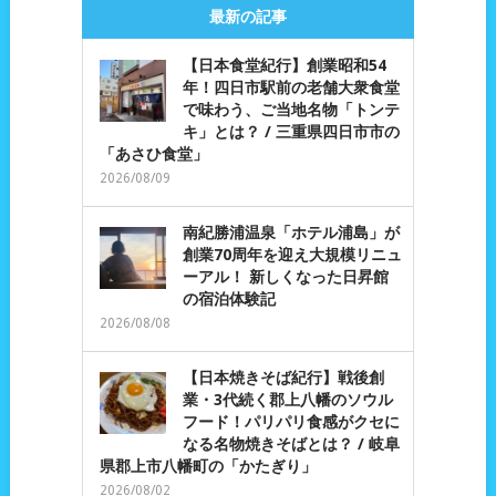
最新の記事
【日本食堂紀行】創業昭和54
年！四日市駅前の老舗大衆食堂
で味わう、ご当地名物「トンテ
キ」とは？ / 三重県四日市市の
「あさひ食堂」
2026/08/09
南紀勝浦温泉「ホテル浦島」が
創業70周年を迎え大規模リニュ
ーアル！ 新しくなった日昇館
の宿泊体験記
2026/08/08
【日本焼きそば紀行】戦後創
業・3代続く郡上八幡のソウル
フード！パリパリ食感がクセに
なる名物焼きそばとは？ / 岐阜
県郡上市八幡町の「かたぎり」
2026/08/02