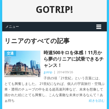
GOTRIP!
メニュー
リニアのすべての記事
時速500キロを体感！11月か
交通
ら夢のリニアに試乗できるチ
ャンス！
gotrip
|
2014/09/26
子供の頃「21世紀」という言葉には、
とても興奮しました。 21世紀になれば、個人の宇宙旅行・空飛ぶ
車・透明のチューブの中を走る超高速列車など、未来を想像して
描かれた絵にとても興奮し、こんな素敵な未来が来るなんて！あ
ぁ待ち
続きを読む