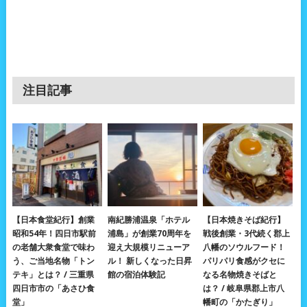
注目記事
【日本食堂紀行】創業
南紀勝浦温泉「ホテル
【日本焼きそば紀行】
昭和54年！四日市駅前
浦島」が創業70周年を
戦後創業・3代続く郡上
の老舗大衆食堂で味わ
迎え大規模リニューア
八幡のソウルフード！
う、ご当地名物「トン
ル！ 新しくなった日昇
パリパリ食感がクセに
テキ」とは？ / 三重県
館の宿泊体験記
なる名物焼きそばと
四日市市の「あさひ食
は？ / 岐阜県郡上市八
堂」
幡町の「かたぎり」