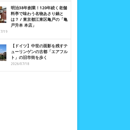
明治38年創業！120年続く老舗
料亭で味わう名物あさり鍋と
は？ / 東京都江東区亀戸の「亀
戸升本 本店」
07/19
【ドイツ】中世の面影を残すテ
ューリンゲンの古都「エアフル
ト」の旧市街を歩く
2026/07/18