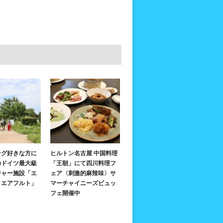
ング好きな方に
ヒルトン名古屋 中国料理
のドイツ最大級
「王朝」にて四川料理フ
ジャー施設「エ
ェア〈刺激的麻辣味〉サ
・エアフルト」
マーチャイニーズビュッ
フェ開催中