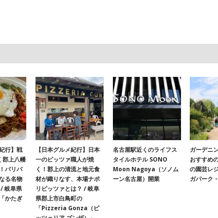
紀行】戦
【日本グルメ紀行】日本
名古屋駅近くのライフス
ガーデニ
く郡上八幡
一のピッツァ職人が焼
タイルホテル SONO
おすすめ
！パリパ
く！郡上の清流と地元食
Moon Nagoya（ソノム
の園芸レ
なる名物
材が織りなす、本場ナポ
ーン名古屋）開業
ガパーク
/ 岐阜県
リピッツァとは？ / 岐阜
「かたぎ
県郡上市白鳥町の
「Pizzeria Gonza（ピ
ッツェリア ゴンザ）」