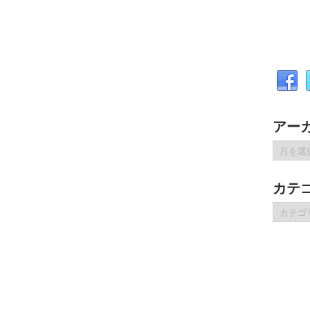
アー
ア
ー
カ
カテ
イ
ブ
カ
テ
ゴ
リ
ー