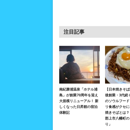
注目記事
南紀勝浦温泉「ホテル浦
【日本焼きそば
島」が創業70周年を迎え
後創業・3代続
大規模リニューアル！ 新
のソウルフード
しくなった日昇館の宿泊
リ食感がクセに
体験記
焼きそばとは？ 
郡上市八幡町の
り」