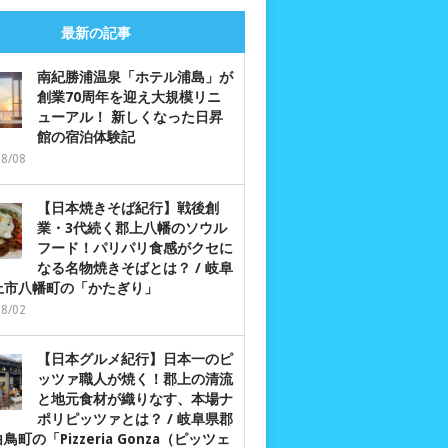
最新の記事
南紀勝浦温泉「ホテル浦島」が
創業70周年を迎え大規模リニ
ューアル！ 新しくなった日昇
館の宿泊体験記
08/08
【日本焼きそば紀行】戦後創
業・3代続く郡上八幡のソウル
フード！パリパリ食感がクセに
なる名物焼きそばとは？ / 岐阜
上市八幡町の「かたぎり」
08/02
【日本グルメ紀行】日本一のピ
ッツァ職人が焼く！郡上の清流
と地元食材が織りなす、本場ナ
ポリピッツァとは？ / 岐阜県郡
鳥町の「Pizzeria Gonza（ピッツェ