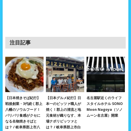
注目記事
【日本焼きそば紀行】
【日本グルメ紀行】日
名古屋駅近くのライフ
戦後創業・3代続く郡上
本一のピッツァ職人が
スタイルホテル SONO
八幡のソウルフード！
焼く！郡上の清流と地
Moon Nagoya（ソノ
パリパリ食感がクセに
元食材が織りなす、本
ムーン名古屋）開業
なる名物焼きそばと
場ナポリピッツァと
は？ / 岐阜県郡上市八
は？ / 岐阜県郡上市白