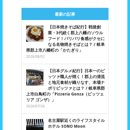
最新の記事
【日本焼きそば紀行】戦後創
業・3代続く郡上八幡のソウル
フード！パリパリ食感がクセに
なる名物焼きそばとは？ / 岐阜
県郡上市八幡町の「かたぎり」
2026/08/02
【日本グルメ紀行】日本一のピ
ッツァ職人が焼く！郡上の清流
と地元食材が織りなす、本場ナ
ポリピッツァとは？ / 岐阜県郡
上市白鳥町の「Pizzeria Gonza（ピッツェ
リア ゴンザ）」
2026/07/26
名古屋駅近くのライフスタイル
ホテル SONO Moon