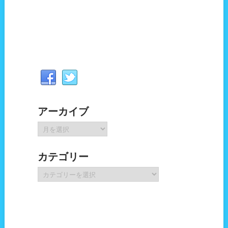
アーカイブ
ア
ー
カ
カテゴリー
イ
ブ
カ
テ
ゴ
リ
ー