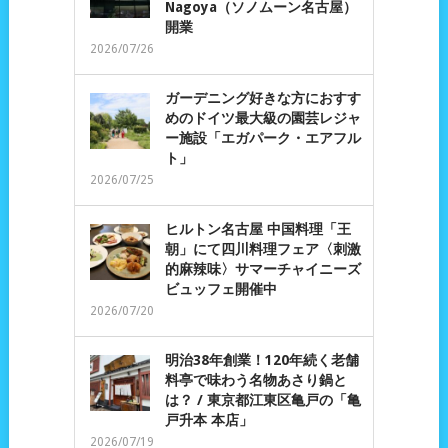
Nagoya（ソノムーン名古屋）
開業
2026/07/26
ガーデニング好きな方におすす
めのドイツ最大級の園芸レジャ
ー施設「エガパーク・エアフル
ト」
2026/07/25
ヒルトン名古屋 中国料理「王
朝」にて四川料理フェア〈刺激
的麻辣味〉サマーチャイニーズ
ビュッフェ開催中
2026/07/20
明治38年創業！120年続く老舗
料亭で味わう名物あさり鍋と
は？ / 東京都江東区亀戸の「亀
戸升本 本店」
2026/07/19