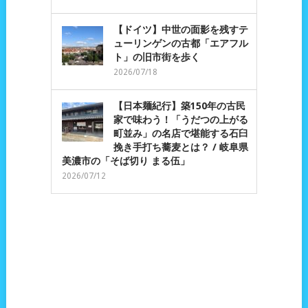
【ドイツ】中世の面影を残すテ
ューリンゲンの古都「エアフル
ト」の旧市街を歩く
2026/07/18
【日本麺紀行】築150年の古民
家で味わう！「うだつの上がる
町並み」の名店で堪能する石臼
挽き手打ち蕎麦とは？ / 岐阜県
美濃市の「そば切り まる伍」
2026/07/12