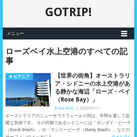
GOTRIP!
メニュー
ローズベイ水上空港のすべての記
事
【世界の街角】オーストラリ
オセアニア
ア・シドニーの水上空港があ
る静かな海辺「ローズ・ベイ
（Rose Bay）」
Erena Aoto
|
2020/01/11
オーストラリアのニューサウスウェールズ州は、年間を通して温
暖な気候です。 その州都であるシドニーには「ボンダイ・ビーチ
（Bondi Beach）」や「マンリービーチ（Manly Beach）」などの
サーフィンのメッカにも
続きを読む