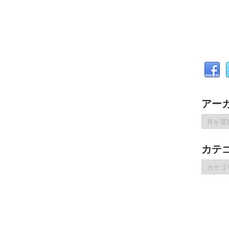
アー
ア
ー
カ
カテ
イ
ブ
カ
テ
ゴ
リ
ー