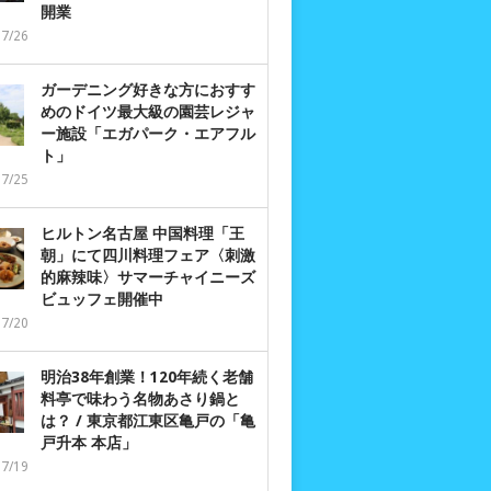
開業
07/26
ガーデニング好きな方におすす
めのドイツ最大級の園芸レジャ
ー施設「エガパーク・エアフル
ト」
07/25
ヒルトン名古屋 中国料理「王
朝」にて四川料理フェア〈刺激
的麻辣味〉サマーチャイニーズ
ビュッフェ開催中
07/20
明治38年創業！120年続く老舗
料亭で味わう名物あさり鍋と
は？ / 東京都江東区亀戸の「亀
戸升本 本店」
07/19