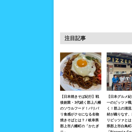
注目記事
【日本焼きそば紀行】戦
【日本グルメ紀
後創業・3代続く郡上八幡
一のピッツァ職
のソウルフード！パリパ
く！郡上の清流
リ食感がクセになる名物
材が織りなす、
焼きそばとは？ / 岐阜県
リピッツァとは？
郡上市八幡町の「かたぎ
県郡上市白鳥町
り」
「Pizzeria G