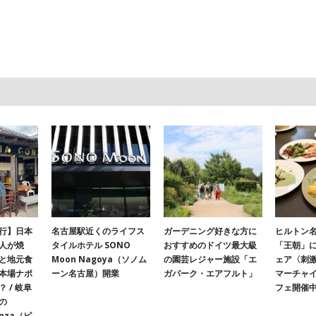
行】日本
名古屋駅近くのライフス
ガーデニング好きな方に
ヒルトン名
人が焼
タイルホテル SONO
おすすめのドイツ最大級
「王朝」
と地元食
Moon Nagoya（ソノム
の園芸レジャー施設「エ
ェア〈刺
本場ナポ
ーン名古屋）開業
ガパーク・エアフルト」
マーチャ
 / 岐阜
フェ開催
の
onza（ピ