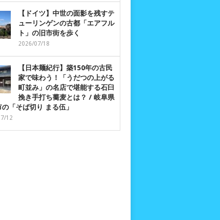
【ドイツ】中世の面影を残すテ
ューリンゲンの古都「エアフル
ト」の旧市街を歩く
2026/07/18
【日本麺紀行】築150年の古民
家で味わう！「うだつの上がる
町並み」の名店で堪能する石臼
挽き手打ち蕎麦とは？ / 岐阜県
市の「そば切り まる伍」
07/12