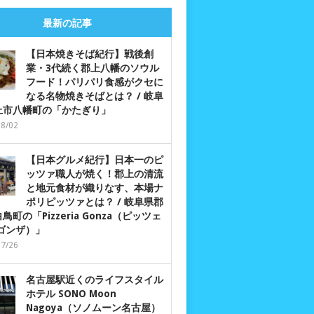
最新の記事
【日本焼きそば紀行】戦後創
業・3代続く郡上八幡のソウル
フード！パリパリ食感がクセに
なる名物焼きそばとは？ / 岐阜
上市八幡町の「かたぎり」
08/02
【日本グルメ紀行】日本一のピ
ッツァ職人が焼く！郡上の清流
と地元食材が織りなす、本場ナ
ポリピッツァとは？ / 岐阜県郡
鳥町の「Pizzeria Gonza（ピッツェ
 ゴンザ）」
07/26
名古屋駅近くのライフスタイル
ホテル SONO Moon
Nagoya（ソノムーン名古屋）