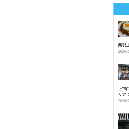
県郡
2026/
上市白
リア
2026/