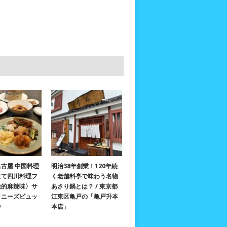
古屋 中国料理
明治38年創業！120年続
にて四川料理フ
く老舗料亭で味わう名物
激的麻辣味〉サ
あさり鍋とは？ / 東京都
イニーズビュッ
江東区亀戸の「亀戸升本
中
本店」