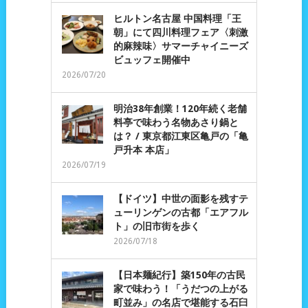
ヒルトン名古屋 中国料理「王
朝」にて四川料理フェア〈刺激
的麻辣味〉サマーチャイニーズ
ビュッフェ開催中
2026/07/20
明治38年創業！120年続く老舗
料亭で味わう名物あさり鍋と
は？ / 東京都江東区亀戸の「亀
戸升本 本店」
2026/07/19
【ドイツ】中世の面影を残すテ
ューリンゲンの古都「エアフル
ト」の旧市街を歩く
2026/07/18
【日本麺紀行】築150年の古民
家で味わう！「うだつの上がる
町並み」の名店で堪能する石臼