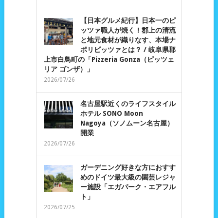
【日本グルメ紀行】日本一のピ
ッツァ職人が焼く！郡上の清流
と地元食材が織りなす、本場ナ
ポリピッツァとは？ / 岐阜県郡
上市白鳥町の「Pizzeria Gonza（ピッツェ
リア ゴンザ）」
2026/07/26
名古屋駅近くのライフスタイル
ホテル SONO Moon
Nagoya（ソノムーン名古屋）
開業
2026/07/26
ガーデニング好きな方におすす
めのドイツ最大級の園芸レジャ
ー施設「エガパーク・エアフル
ト」
2026/07/25