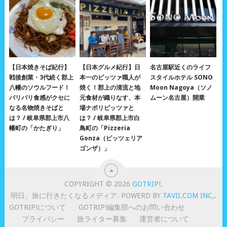
【日本焼きそば紀行】
【日本グルメ紀行】日
名古屋駅近くのライフ
戦後創業・3代続く郡上
本一のピッツァ職人が
スタイルホテル SONO
八幡のソウルフード！
焼く！郡上の清流と地
Moon Nagoya（ソノ
パリパリ食感がクセに
元食材が織りなす、本
ムーン名古屋）開業
なる名物焼きそばと
場ナポリピッツァと
は？ / 岐阜県郡上市八
は？ / 岐阜県郡上市白
幡町の「かたぎり」
鳥町の「Pizzeria
Gonza（ピッツェリア
ゴンザ）」
COPYRIGHT © 2026
GOTRIP!
.
明日、旅に行きたくなるメディア. POWERD BY
TAVII.COM INC,
.
GOTRIP!について
GOTRIP!編集部へのお問い合わせ
プライバシー
旅ライター募集
運営者について