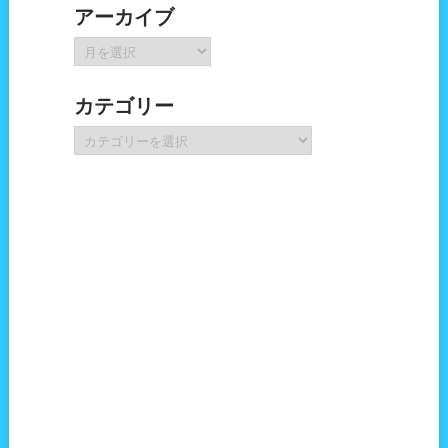
アーカイブ
ア
ー
カ
カテゴリー
イ
ブ
カ
テ
ゴ
リ
ー