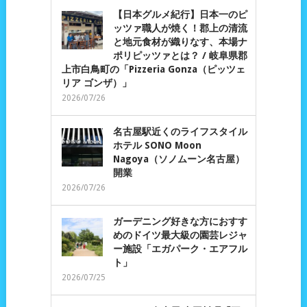
【日本グルメ紀行】日本一のピ
ッツァ職人が焼く！郡上の清流
と地元食材が織りなす、本場ナ
ポリピッツァとは？ / 岐阜県郡
上市白鳥町の「Pizzeria Gonza（ピッツェ
リア ゴンザ）」
2026/07/26
名古屋駅近くのライフスタイル
ホテル SONO Moon
Nagoya（ソノムーン名古屋）
開業
2026/07/26
ガーデニング好きな方におすす
めのドイツ最大級の園芸レジャ
ー施設「エガパーク・エアフル
ト」
2026/07/25