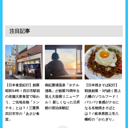
注目記事
【日本食堂紀行】創業
南紀勝浦温泉「ホテル
【日本焼きそば紀行】
昭和54年！四日市駅前
浦島」が創業70周年を
戦後創業・3代続く郡上
の老舗大衆食堂で味わ
迎え大規模リニューア
八幡のソウルフード！
う、ご当地名物「トン
ル！ 新しくなった日昇
パリパリ食感がクセに
テキ」とは？ / 三重県
館の宿泊体験記
なる名物焼きそばと
四日市市の「あさひ食
は？ / 岐阜県郡上市八
堂」
幡町の「かたぎり」