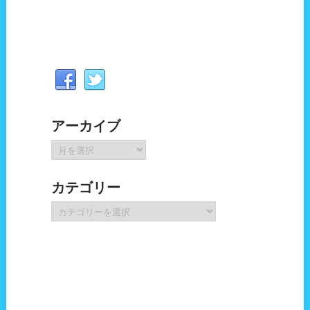
アーカイブ
ア
ー
カ
カテゴリー
イ
ブ
カ
テ
ゴ
リ
ー