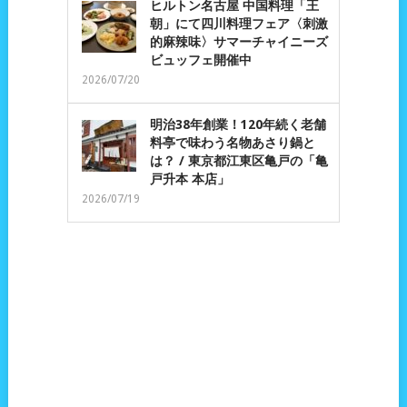
ヒルトン名古屋 中国料理「王
朝」にて四川料理フェア〈刺激
的麻辣味〉サマーチャイニーズ
ビュッフェ開催中
2026/07/20
明治38年創業！120年続く老舗
料亭で味わう名物あさり鍋と
は？ / 東京都江東区亀戸の「亀
戸升本 本店」
2026/07/19