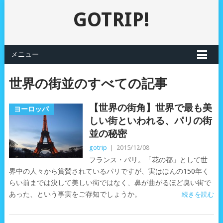
GOTRIP!
メニュー
世界の街並のすべての記事
【世界の街角】世界で最も美
ヨーロッパ
しい街といわれる、パリの街
並の秘密
gotrip
|
2015/12/08
フランス・パリ。「花の都」として世
界中の人々から賞賛されているパリですが、実はほんの150年く
らい前までは決して美しい街ではなく、鼻が曲がるほど臭い街で
あった、という事実をご存知でしょうか。
続きを読む