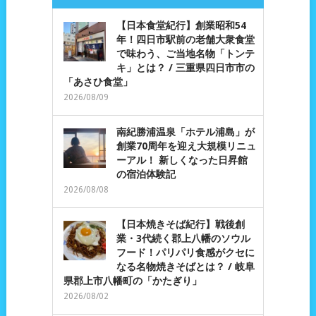
【日本食堂紀行】創業昭和54
年！四日市駅前の老舗大衆食堂
で味わう、ご当地名物「トンテ
キ」とは？ / 三重県四日市市の
「あさひ食堂」
2026/08/09
南紀勝浦温泉「ホテル浦島」が
創業70周年を迎え大規模リニュ
ーアル！ 新しくなった日昇館
の宿泊体験記
2026/08/08
【日本焼きそば紀行】戦後創
業・3代続く郡上八幡のソウル
フード！パリパリ食感がクセに
なる名物焼きそばとは？ / 岐阜
県郡上市八幡町の「かたぎり」
2026/08/02