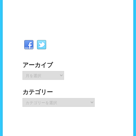
アーカイブ
ア
ー
カ
カテゴリー
イ
ブ
カ
テ
ゴ
リ
ー