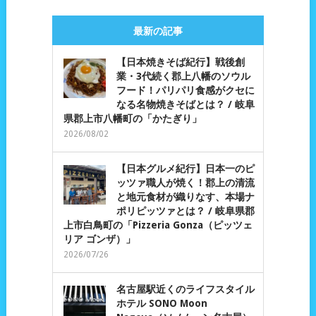
最新の記事
【日本焼きそば紀行】戦後創
業・3代続く郡上八幡のソウル
フード！パリパリ食感がクセに
なる名物焼きそばとは？ / 岐阜
県郡上市八幡町の「かたぎり」
2026/08/02
【日本グルメ紀行】日本一のピ
ッツァ職人が焼く！郡上の清流
と地元食材が織りなす、本場ナ
ポリピッツァとは？ / 岐阜県郡
上市白鳥町の「Pizzeria Gonza（ピッツェ
リア ゴンザ）」
2026/07/26
名古屋駅近くのライフスタイル
ホテル SONO Moon