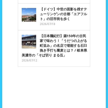
【ドイツ】中世の面影を残すテ
ューリンゲンの古都「エアフル
ト」の旧市街を歩く
2026/07/18
【日本麺紀行】築150年の古民
家で味わう！「うだつの上がる
町並み」の名店で堪能する石臼
挽き手打ち蕎麦とは？ / 岐阜県
美濃市の「そば切り まる伍」
2026/07/12