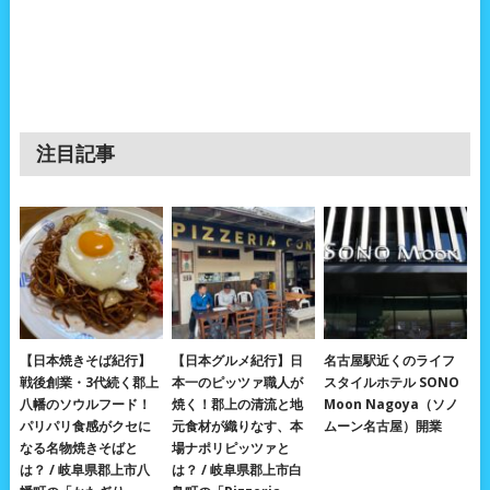
注目記事
【日本焼きそば紀行】
【日本グルメ紀行】日
名古屋駅近くのライフ
戦後創業・3代続く郡上
本一のピッツァ職人が
スタイルホテル SONO
八幡のソウルフード！
焼く！郡上の清流と地
Moon Nagoya（ソノ
パリパリ食感がクセに
元食材が織りなす、本
ムーン名古屋）開業
なる名物焼きそばと
場ナポリピッツァと
は？ / 岐阜県郡上市八
は？ / 岐阜県郡上市白