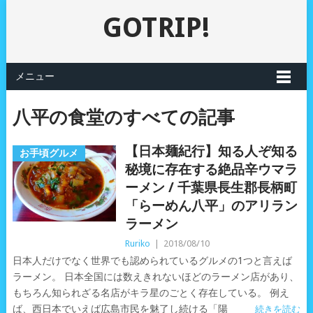
GOTRIP!
メニュー
八平の食堂のすべての記事
【日本麺紀行】知る人ぞ知る
お手頃グルメ
秘境に存在する絶品辛ウマラ
ーメン / 千葉県長生郡長柄町
「らーめん八平」のアリラン
ラーメン
Ruriko
|
2018/08/10
日本人だけでなく世界でも認められているグルメの1つと言えば
ラーメン。 日本全国には数えきれないほどのラーメン店があり、
もちろん知られざる名店がキラ星のごとく存在している。 例え
ば、西日本でいえば広島市民を魅了し続ける「陽
続きを読む