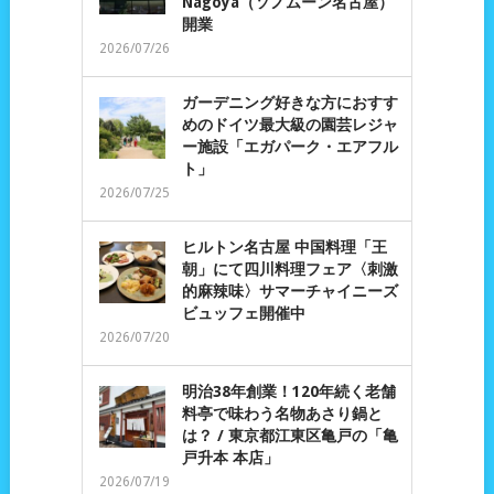
Nagoya（ソノムーン名古屋）
開業
2026/07/26
ガーデニング好きな方におすす
めのドイツ最大級の園芸レジャ
ー施設「エガパーク・エアフル
ト」
2026/07/25
ヒルトン名古屋 中国料理「王
朝」にて四川料理フェア〈刺激
的麻辣味〉サマーチャイニーズ
ビュッフェ開催中
2026/07/20
明治38年創業！120年続く老舗
料亭で味わう名物あさり鍋と
は？ / 東京都江東区亀戸の「亀
戸升本 本店」
2026/07/19