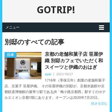
GOTRIP!
メニュー
別邸のすべての記事
京都の老舗和菓子店 笹屋伊
日本
織 別邸カフェでいただく和
スイーツと伊織のおはぎ
ayan
|
2021/10/27
1716年（享保元年）創業の老舗和菓子
店、京菓子 笹屋伊織。 その笹屋伊織の別邸が、京都水族館や京
都鉄道博物館の最寄り駅であるJR「梅小路京都西」駅すぐのホテ
ルエミオン京都1階にあります。オープンは2020年7月23日。
続きを読む