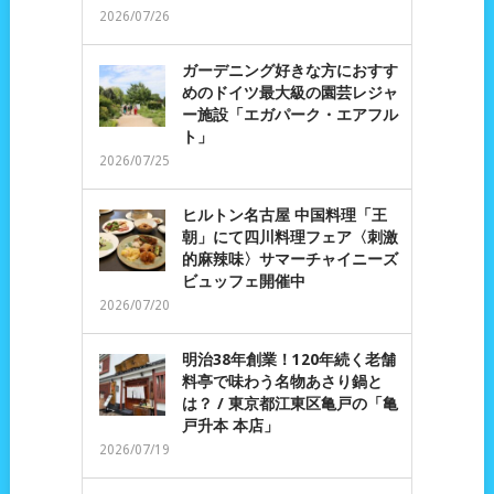
2026/07/26
ガーデニング好きな方におすす
めのドイツ最大級の園芸レジャ
ー施設「エガパーク・エアフル
ト」
2026/07/25
ヒルトン名古屋 中国料理「王
朝」にて四川料理フェア〈刺激
的麻辣味〉サマーチャイニーズ
ビュッフェ開催中
2026/07/20
明治38年創業！120年続く老舗
料亭で味わう名物あさり鍋と
は？ / 東京都江東区亀戸の「亀
戸升本 本店」
2026/07/19