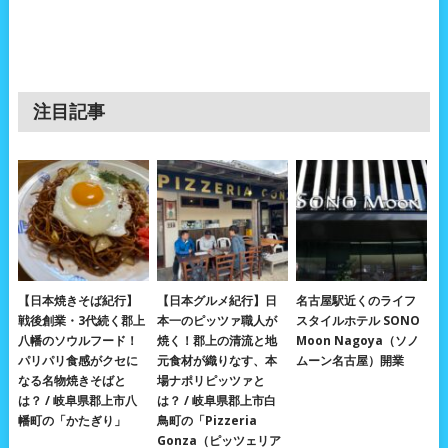
注目記事
【日本焼きそば紀行】
【日本グルメ紀行】日
名古屋駅近くのライフ
戦後創業・3代続く郡上
本一のピッツァ職人が
スタイルホテル SONO
八幡のソウルフード！
焼く！郡上の清流と地
Moon Nagoya（ソノ
パリパリ食感がクセに
元食材が織りなす、本
ムーン名古屋）開業
なる名物焼きそばと
場ナポリピッツァと
は？ / 岐阜県郡上市八
は？ / 岐阜県郡上市白
幡町の「かたぎり」
鳥町の「Pizzeria
Gonza（ピッツェリア