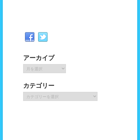
アーカイブ
ア
ー
カ
カテゴリー
イ
ブ
カ
テ
ゴ
リ
ー