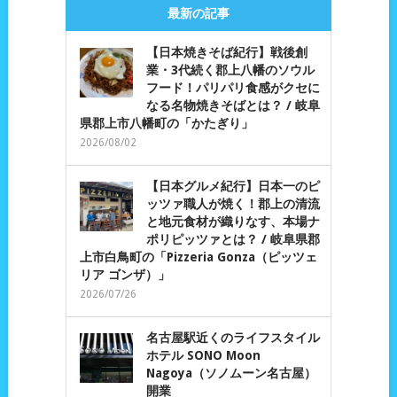
最新の記事
【日本焼きそば紀行】戦後創
業・3代続く郡上八幡のソウル
フード！パリパリ食感がクセに
なる名物焼きそばとは？ / 岐阜
県郡上市八幡町の「かたぎり」
2026/08/02
【日本グルメ紀行】日本一のピ
ッツァ職人が焼く！郡上の清流
と地元食材が織りなす、本場ナ
ポリピッツァとは？ / 岐阜県郡
上市白鳥町の「Pizzeria Gonza（ピッツェ
リア ゴンザ）」
2026/07/26
名古屋駅近くのライフスタイル
ホテル SONO Moon
Nagoya（ソノムーン名古屋）
開業