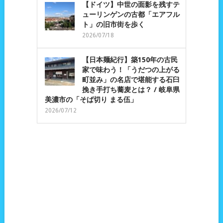
【ドイツ】中世の面影を残すテ
ューリンゲンの古都「エアフル
ト」の旧市街を歩く
2026/07/18
【日本麺紀行】築150年の古民
家で味わう！「うだつの上がる
町並み」の名店で堪能する石臼
挽き手打ち蕎麦とは？ / 岐阜県
美濃市の「そば切り まる伍」
2026/07/12