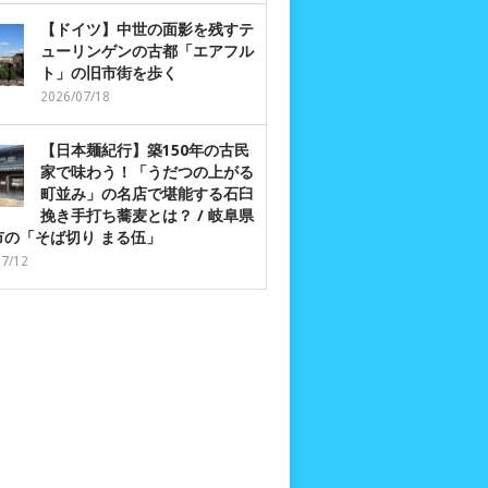
【ドイツ】中世の面影を残すテ
ューリンゲンの古都「エアフル
ト」の旧市街を歩く
2026/07/18
【日本麺紀行】築150年の古民
家で味わう！「うだつの上がる
町並み」の名店で堪能する石臼
挽き手打ち蕎麦とは？ / 岐阜県
市の「そば切り まる伍」
07/12