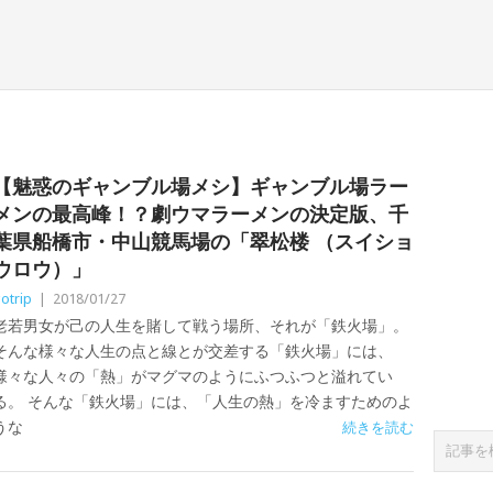
【魅惑のギャンブル場メシ】ギャンブル場ラー
メンの最高峰！？劇ウマラーメンの決定版、千
葉県船橋市・中山競馬場の「翠松楼 （スイショ
ウロウ）」
otrip
|
2018/01/27
老若男女が己の人生を賭して戦う場所、それが「鉄火場」。
そんな様々な人生の点と線とが交差する「鉄火場」には、
様々な人々の「熱」がマグマのようにふつふつと溢れてい
る。 そんな「鉄火場」には、「人生の熱」を冷ますためのよ
うな
続きを読む