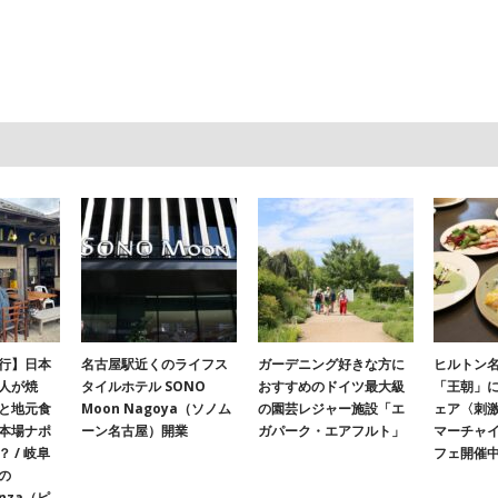
行】日本
名古屋駅近くのライフス
ガーデニング好きな方に
ヒルトン名
人が焼
タイルホテル SONO
おすすめのドイツ最大級
「王朝」
と地元食
Moon Nagoya（ソノム
の園芸レジャー施設「エ
ェア〈刺
本場ナポ
ーン名古屋）開業
ガパーク・エアフルト」
マーチャ
 / 岐阜
フェ開催
の
onza（ピ