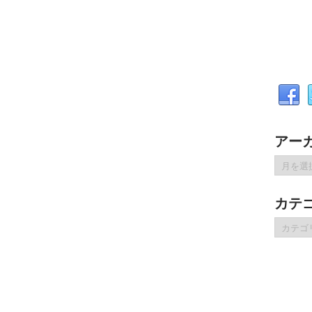
アー
ア
ー
カ
カテ
イ
ブ
カ
テ
ゴ
リ
ー