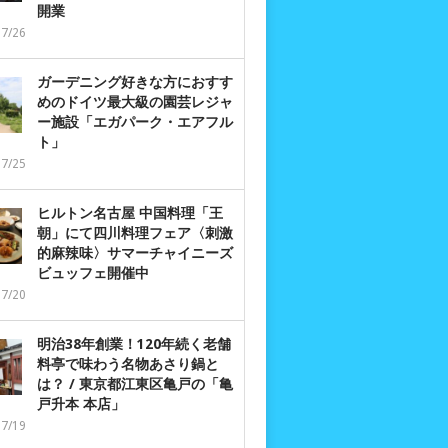
開業
07/26
ガーデニング好きな方におすす
めのドイツ最大級の園芸レジャ
ー施設「エガパーク・エアフル
ト」
07/25
ヒルトン名古屋 中国料理「王
朝」にて四川料理フェア〈刺激
的麻辣味〉サマーチャイニーズ
ビュッフェ開催中
07/20
明治38年創業！120年続く老舗
料亭で味わう名物あさり鍋と
は？ / 東京都江東区亀戸の「亀
戸升本 本店」
07/19