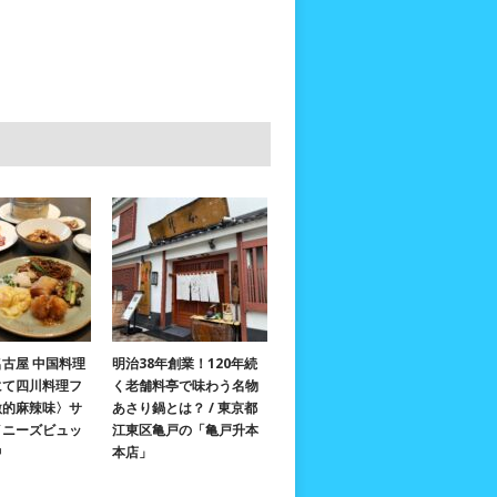
古屋 中国料理
明治38年創業！120年続
にて四川料理フ
く老舗料亭で味わう名物
激的麻辣味〉サ
あさり鍋とは？ / 東京都
イニーズビュッ
江東区亀戸の「亀戸升本
中
本店」