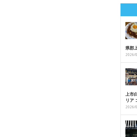
県郡
2026/
上市白
リア
2026/