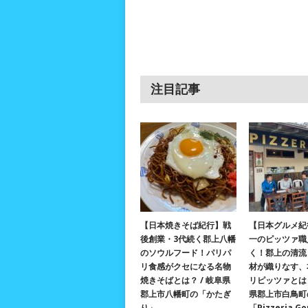
注目記事
【日本焼きそば紀行】戦
【日本グルメ紀
後創業・3代続く郡上八幡
一のピッツァ職
のソウルフード！パリパ
く！郡上の清流
リ食感がクセになる名物
材が織りなす、
焼きそばとは？ / 岐阜県
リピッツァとは？
郡上市八幡町の「かたぎ
県郡上市白鳥町
り」
「Pizzeria G