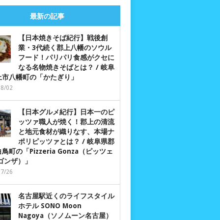
最新の記事
【日本焼きそば紀行】戦後創
業・3代続く郡上八幡のソウル
フード！パリパリ食感がクセに
なる名物焼きそばとは？ / 岐阜
上市八幡町の「かたぎり」
08/02
【日本グルメ紀行】日本一のピ
ッツァ職人が焼く！郡上の清流
と地元食材が織りなす、本場ナ
ポリピッツァとは？ / 岐阜県郡
鳥町の「Pizzeria Gonza（ピッツェ
 ゴンザ）」
07/26
名古屋駅近くのライフスタイル
ホテル SONO Moon
Nagoya（ソノムーン名古屋）