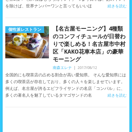
を除けば、世界ナンバーワンと言ってもいいほ
続きを読む
【名古屋モーニング】4種類
個性派レストラン
のコンフィチュールが日替わ
りで楽しめる！名古屋市中村
区「KAKO花車本店」の豪華
モーニング
南森エレナ
|
2017/08/12
全国的にも喫茶店の占める割合が高い愛知県。 そんな愛知県には
多くの喫茶店が存在しており、多くの人々を楽しませています。
例えば、名古屋が誇るエビフライサンドの名店「コンパル」に、
多くの著名人を魅了しているタマゴサンドの名
続きを読む