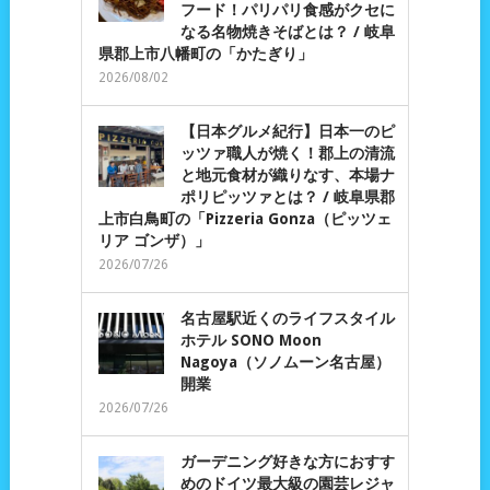
フード！パリパリ食感がクセに
なる名物焼きそばとは？ / 岐阜
県郡上市八幡町の「かたぎり」
2026/08/02
【日本グルメ紀行】日本一のピ
ッツァ職人が焼く！郡上の清流
と地元食材が織りなす、本場ナ
ポリピッツァとは？ / 岐阜県郡
上市白鳥町の「Pizzeria Gonza（ピッツェ
リア ゴンザ）」
2026/07/26
名古屋駅近くのライフスタイル
ホテル SONO Moon
Nagoya（ソノムーン名古屋）
開業
2026/07/26
ガーデニング好きな方におすす
めのドイツ最大級の園芸レジャ