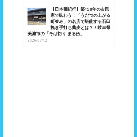
【日本麺紀行】築150年の古民
家で味わう！「うだつの上がる
町並み」の名店で堪能する石臼
挽き手打ち蕎麦とは？ / 岐阜県
美濃市の「そば切り まる伍」
2026/07/12