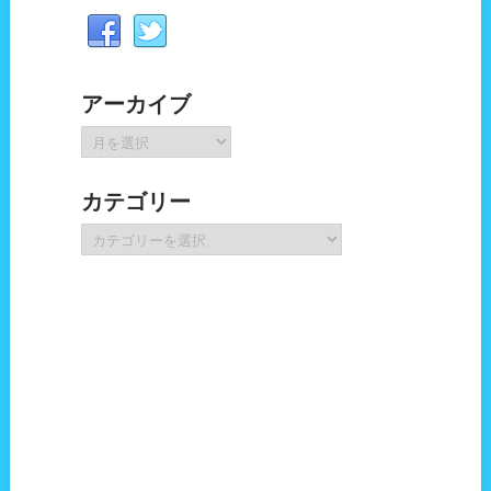
アーカイブ
ア
ー
カ
カテゴリー
イ
ブ
カ
テ
ゴ
リ
ー