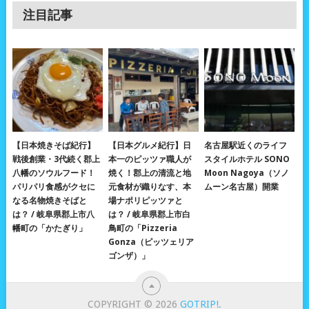
注目記事
【日本焼きそば紀行】
【日本グルメ紀行】日
名古屋駅近くのライフ
戦後創業・3代続く郡上
本一のピッツァ職人が
スタイルホテル SONO
八幡のソウルフード！
焼く！郡上の清流と地
Moon Nagoya（ソノ
パリパリ食感がクセに
元食材が織りなす、本
ムーン名古屋）開業
なる名物焼きそばと
場ナポリピッツァと
は？ / 岐阜県郡上市八
は？ / 岐阜県郡上市白
幡町の「かたぎり」
鳥町の「Pizzeria
Gonza（ピッツェリア
ゴンザ）」
COPYRIGHT © 2026
GOTRIP!
.