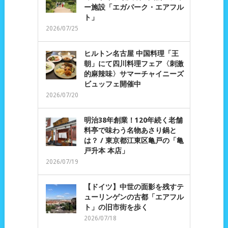
ー施設「エガパーク・エアフル
ト」
2026/07/25
ヒルトン名古屋 中国料理「王
朝」にて四川料理フェア〈刺激
的麻辣味〉サマーチャイニーズ
ビュッフェ開催中
2026/07/20
明治38年創業！120年続く老舗
料亭で味わう名物あさり鍋と
は？ / 東京都江東区亀戸の「亀
戸升本 本店」
2026/07/19
【ドイツ】中世の面影を残すテ
ューリンゲンの古都「エアフル
ト」の旧市街を歩く
2026/07/18