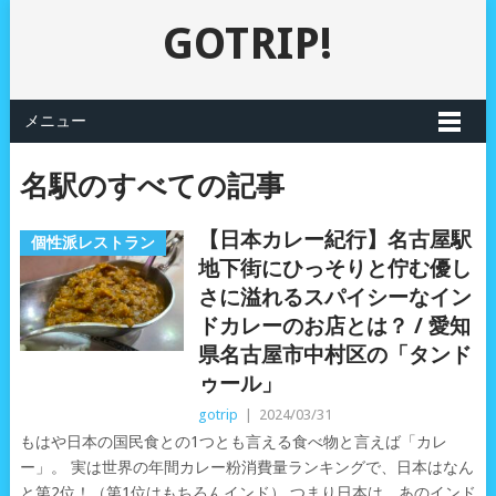
GOTRIP!
メニュー
名駅のすべての記事
【日本カレー紀行】名古屋駅
個性派レストラン
地下街にひっそりと佇む優し
さに溢れるスパイシーなイン
ドカレーのお店とは？ / 愛知
県名古屋市中村区の「タンド
ゥール」
gotrip
|
2024/03/31
もはや日本の国民食との1つとも言える食べ物と言えば「カレ
ー」。 実は世界の年間カレー粉消費量ランキングで、日本はなん
と第2位！（第1位はもちろんインド） つまり日本は、あのインド