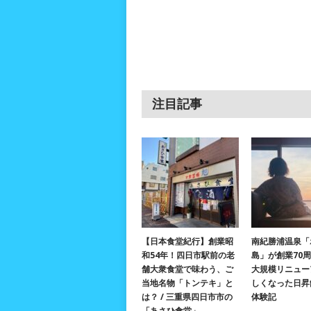
注目記事
【日本食堂紀行】創業昭
南紀勝浦温泉「
和54年！四日市駅前の老
島」が創業70
舗大衆食堂で味わう、ご
大規模リニュー
当地名物「トンテキ」と
しくなった日昇
は？ / 三重県四日市市の
体験記
「あさひ食堂」