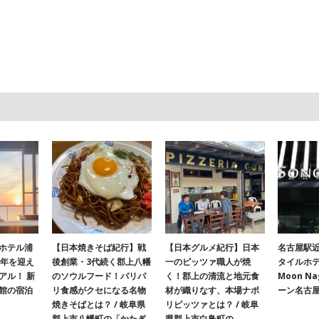
ホテル浦
【日本焼きそば紀行】戦
【日本グルメ紀行】日本
名古屋駅
周年を迎え
後創業・3代続く郡上八幡
一のピッツァ職人が焼
タイルホテ
アル！ 新
のソウルフード！パリパ
く！郡上の清流と地元食
Moon N
館の宿泊
リ食感がクセになる名物
材が織りなす、本場ナポ
ーン名古
焼きそばとは？ / 岐阜県
リピッツァとは？ / 岐阜
郡上市八幡町の「かたぎ
県郡上市白鳥町の