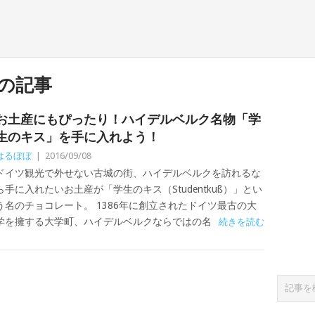
の記事
お土産にもぴったり！ハイデルベルク名物「学
生のキス」を手に入れよう！
はるぼぼ
|
2016/09/08
ドイツ観光で外せない古城の街、ハイデルベルクを訪れるな
ら手に入れたいお土産が「学生のキス（Studentkuß）」とい
う名のチョコレート。 1386年に創立されたドイツ最古の大
学を擁する大学町、ハイデルベルクならではの名
続きを読む