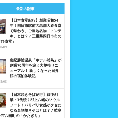
最新の記事
【日本食堂紀行】創業昭和54
年！四日市駅前の老舗大衆食堂
で味わう、ご当地名物「トンテ
キ」とは？ / 三重県四日市市の
さひ食堂」
08/09
南紀勝浦温泉「ホテル浦島」が
創業70周年を迎え大規模リニ
ューアル！ 新しくなった日昇
館の宿泊体験記
08/08
【日本焼きそば紀行】戦後創
業・3代続く郡上八幡のソウル
フード！パリパリ食感がクセに
なる名物焼きそばとは？ / 岐阜
上市八幡町の「かたぎり」