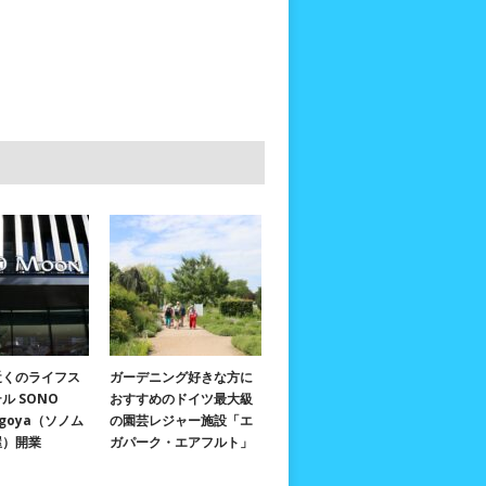
近くのライフス
ガーデニング好きな方に
ル SONO
おすすめのドイツ最大級
agoya（ソノム
の園芸レジャー施設「エ
屋）開業
ガパーク・エアフルト」