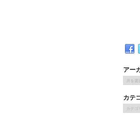
アー
ア
ー
カ
カテ
イ
ブ
カ
テ
ゴ
リ
ー