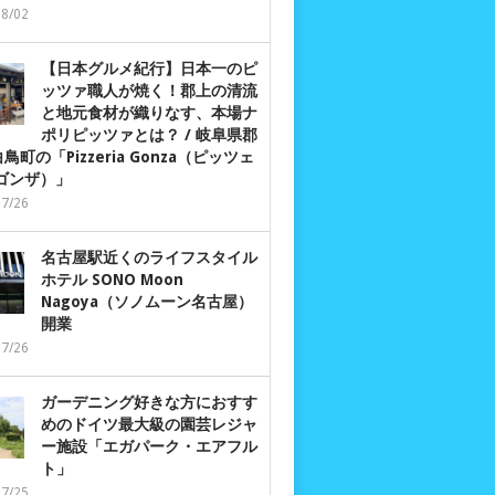
08/02
【日本グルメ紀行】日本一のピ
ッツァ職人が焼く！郡上の清流
と地元食材が織りなす、本場ナ
ポリピッツァとは？ / 岐阜県郡
鳥町の「Pizzeria Gonza（ピッツェ
 ゴンザ）」
07/26
名古屋駅近くのライフスタイル
ホテル SONO Moon
Nagoya（ソノムーン名古屋）
開業
07/26
ガーデニング好きな方におすす
めのドイツ最大級の園芸レジャ
ー施設「エガパーク・エアフル
ト」
07/25