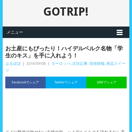
GOTRIP!
メニュー
お土産にもぴったり！ハイデルベルク名物「学
生のキス」を手に入れよう！
はるぼぼ
|
2016/09/08
|
ヨーロッパ
,
注目記事
,
現地情報
,
絶品スイー
ツ
Facebookでシェア
Twitterでシェア
LINEでシェア