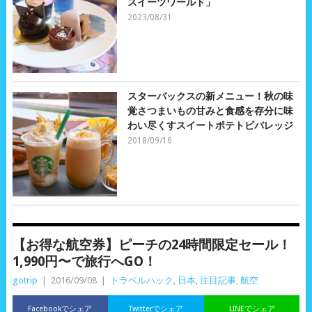
スイーツワールド」
2023/08/31
スターバックスの新メニュー！秋の味
覚さつまいもの甘みと食感を存分に味
わい尽くすスイートポテトビバレッジ
2018/09/16
【お得な航空券】ピーチの24時間限定セール！
1,990円〜で旅行へGO！
gotrip
|
2016/09/08
|
トラベルハック
,
日本
,
注目記事
,
航空
Facebookでシェア
Twitterでシェア
LINEでシェア