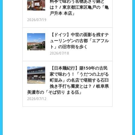
料亭で味わう名物あさり鍋と
は？ / 東京都江東区亀戸の「亀
戸升本 本店」
2026/07/19
【ドイツ】中世の面影を残すテ
ューリンゲンの古都「エアフル
ト」の旧市街を歩く
2026/07/18
【日本麺紀行】築150年の古民
家で味わう！「うだつの上がる
町並み」の名店で堪能する石臼
挽き手打ち蕎麦とは？ / 岐阜県
美濃市の「そば切り まる伍」
2026/07/12