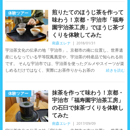
煎りたてのほうじ茶を作って
体験ツアー
味わう！京都・宇治市「福寿
園宇治茶工房」でほうじ茶づ
くりを体験してみた
南森エレナ
|
2018/01/31
宇治茶文化の伝承の地「宇治市」。京都市の南に位置し、世界遺
産にもなっている平等院鳳凰堂や、宇治茶の特産品で知られる街
です。 そんな宇治市では、宇治茶を使ったグルメやスイーツが楽
しめるだけではなく、実際にお茶作りからお茶の
続きを読む
抹茶を作って味わう！京都・
体験ツアー
宇治市「福寿園宇治茶工房」
の石臼で抹茶づくりを体験し
てみた
南森エレナ
|
2017/09/09