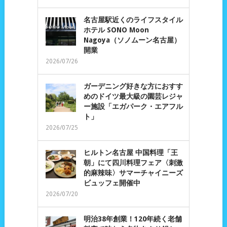
名古屋駅近くのライフスタイル
ホテル SONO Moon
Nagoya（ソノムーン名古屋）
開業
2026/07/26
ガーデニング好きな方におすす
めのドイツ最大級の園芸レジャ
ー施設「エガパーク・エアフル
ト」
2026/07/25
ヒルトン名古屋 中国料理「王
朝」にて四川料理フェア〈刺激
的麻辣味〉サマーチャイニーズ
ビュッフェ開催中
2026/07/20
明治38年創業！120年続く老舗