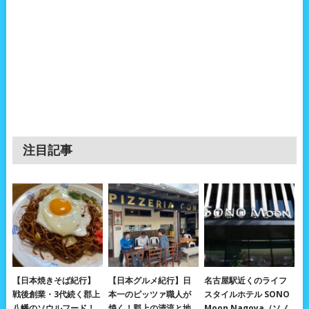
注目記事
【日本焼きそば紀行】
【日本グルメ紀行】日
名古屋駅近くのライフ
戦後創業・3代続く郡上
本一のピッツァ職人が
スタイルホテル SONO
八幡のソウルフード！
焼く！郡上の清流と地
Moon Nagoya（ソノ