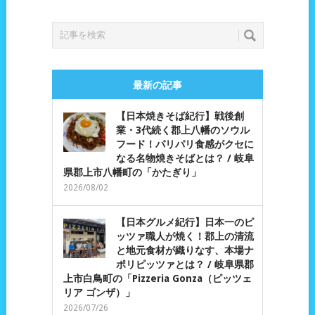
最新の記事
【日本焼きそば紀行】戦後創
業・3代続く郡上八幡のソウル
フード！パリパリ食感がクセに
なる名物焼きそばとは？ / 岐阜
県郡上市八幡町の「かたぎり」
2026/08/02
【日本グルメ紀行】日本一のピ
ッツァ職人が焼く！郡上の清流
と地元食材が織りなす、本場ナ
ポリピッツァとは？ / 岐阜県郡
上市白鳥町の「Pizzeria Gonza（ピッツェ
リア ゴンザ）」
2026/07/26