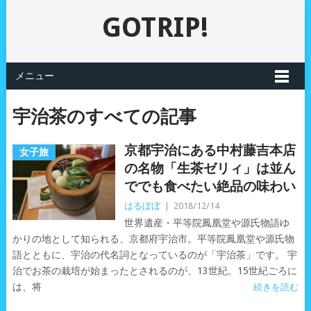
GOTRIP!
メニュー
宇治茶のすべての記事
京都宇治にある中村藤吉本店
女子旅
の名物「生茶ゼリィ」は並ん
ででも食べたい絶品の味わい
はるぼぼ
|
2018/12/14
世界遺産・平等院鳳凰堂や源氏物語ゆ
かりの地として知られる、京都府宇治市。平等院鳳凰堂や源氏物
語とともに、宇治の代名詞となっているのが「宇治茶」です。 宇
治でお茶の栽培が始まったとされるのが、13世紀。15世紀ごろに
は、将
続きを読む