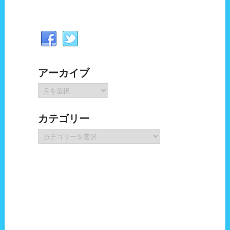
アーカイブ
ア
ー
カ
カテゴリー
イ
ブ
カ
テ
ゴ
リ
ー