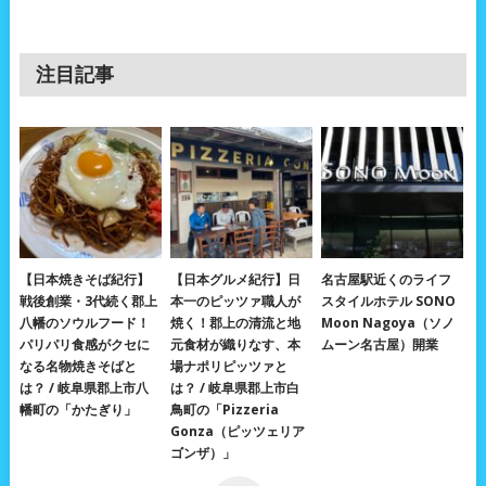
注目記事
【日本焼きそば紀行】
【日本グルメ紀行】日
名古屋駅近くのライフ
戦後創業・3代続く郡上
本一のピッツァ職人が
スタイルホテル SONO
八幡のソウルフード！
焼く！郡上の清流と地
Moon Nagoya（ソノ
パリパリ食感がクセに
元食材が織りなす、本
ムーン名古屋）開業
なる名物焼きそばと
場ナポリピッツァと
は？ / 岐阜県郡上市八
は？ / 岐阜県郡上市白
幡町の「かたぎり」
鳥町の「Pizzeria
Gonza（ピッツェリア
ゴンザ）」