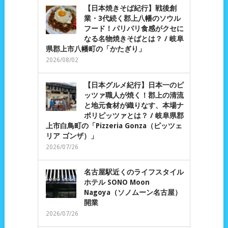
【日本焼きそば紀行】戦後創
業・3代続く郡上八幡のソウル
フード！パリパリ食感がクセに
なる名物焼きそばとは？ / 岐阜
県郡上市八幡町の「かたぎり」
2026/08/02
【日本グルメ紀行】日本一のピ
ッツァ職人が焼く！郡上の清流
と地元食材が織りなす、本場ナ
ポリピッツァとは？ / 岐阜県郡
上市白鳥町の「Pizzeria Gonza（ピッツェ
リア ゴンザ）」
2026/07/26
名古屋駅近くのライフスタイル
ホテル SONO Moon
Nagoya（ソノムーン名古屋）
開業
2026/07/26