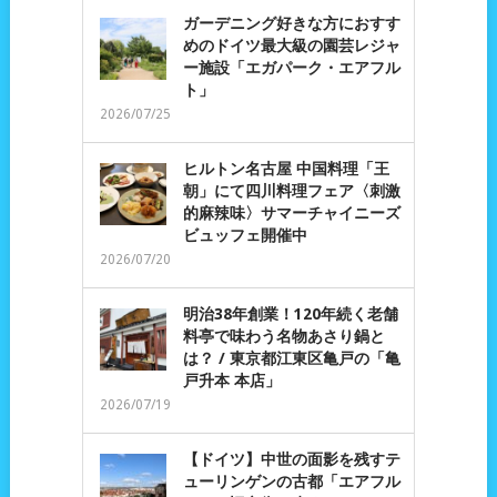
ガーデニング好きな方におすす
めのドイツ最大級の園芸レジャ
ー施設「エガパーク・エアフル
ト」
2026/07/25
ヒルトン名古屋 中国料理「王
朝」にて四川料理フェア〈刺激
的麻辣味〉サマーチャイニーズ
ビュッフェ開催中
2026/07/20
明治38年創業！120年続く老舗
料亭で味わう名物あさり鍋と
は？ / 東京都江東区亀戸の「亀
戸升本 本店」
2026/07/19
【ドイツ】中世の面影を残すテ
ューリンゲンの古都「エアフル