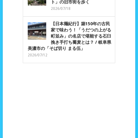
ト」の旧市街を歩く
2026/07/18
【日本麺紀行】築150年の古民
家で味わう！「うだつの上がる
町並み」の名店で堪能する石臼
挽き手打ち蕎麦とは？ / 岐阜県
美濃市の「そば切り まる伍」
2026/07/12