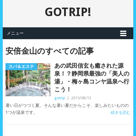
GOTRIP!
メニュー
安倍金山のすべての記事
あの武田信玄も癒された源
スパ＆エステ
泉！？静岡県最強の「美人の
湯」・梅ヶ島コンヤ温泉へ行
こう！
gotrip
|
2015/08/13
暑い日がつづく夏。そんな暑い夏だからこそ、楽しみたいものの
1つが温泉です。
続きを読む