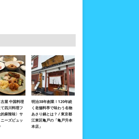
古屋 中国料理
明治38年創業！120年続
にて四川料理フ
く老舗料亭で味わう名物
激的麻辣味〉サ
あさり鍋とは？ / 東京都
イニーズビュッ
江東区亀戸の「亀戸升本
中
本店」