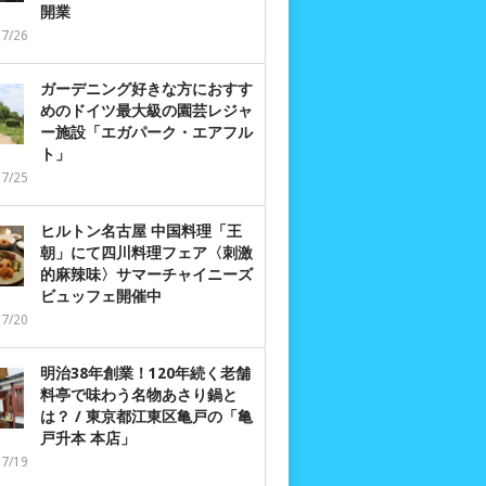
開業
07/26
ガーデニング好きな方におすす
めのドイツ最大級の園芸レジャ
ー施設「エガパーク・エアフル
ト」
07/25
ヒルトン名古屋 中国料理「王
朝」にて四川料理フェア〈刺激
的麻辣味〉サマーチャイニーズ
ビュッフェ開催中
07/20
明治38年創業！120年続く老舗
料亭で味わう名物あさり鍋と
は？ / 東京都江東区亀戸の「亀
戸升本 本店」
07/19