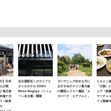
行】日本
名古屋駅近くのライフス
ガーデニング好きな方に
ヒルトン名
人が焼
タイルホテル SONO
おすすめのドイツ最大級
「王朝」
と地元食
Moon Nagoya（ソノム
の園芸レジャー施設「エ
ェア〈刺
本場ナポ
ーン名古屋）開業
ガパーク・エアフルト」
マーチャ
 / 岐阜
フェ開催
の
onza（ピ