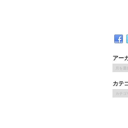
アー
ア
ー
カ
カテ
イ
ブ
カ
テ
ゴ
リ
ー