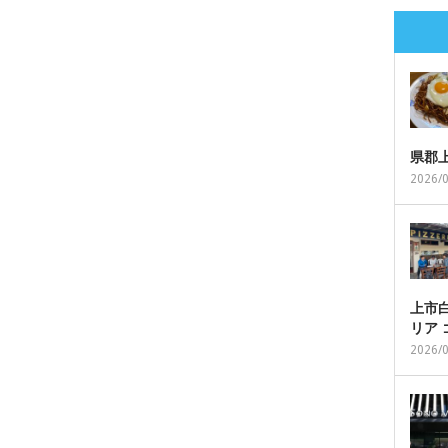
県郡
2026/
上市白
リア
2026/