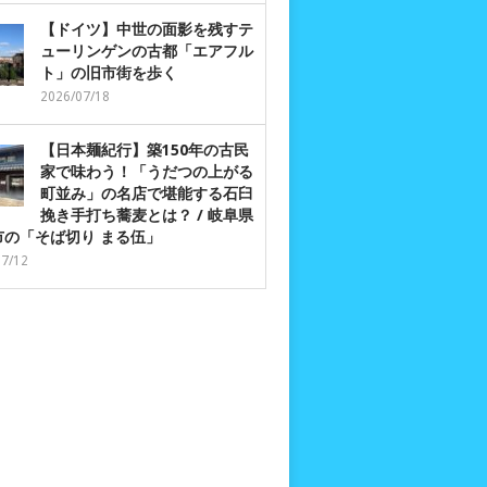
【ドイツ】中世の面影を残すテ
ューリンゲンの古都「エアフル
ト」の旧市街を歩く
2026/07/18
【日本麺紀行】築150年の古民
家で味わう！「うだつの上がる
町並み」の名店で堪能する石臼
挽き手打ち蕎麦とは？ / 岐阜県
市の「そば切り まる伍」
07/12