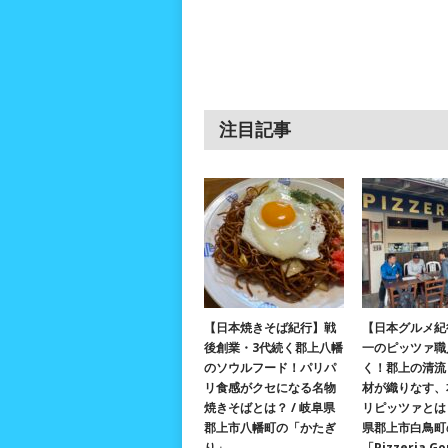
注目記事
【日本焼きそば紀行】戦
【日本グルメ紀
後創業・3代続く郡上八幡
一のピッツァ職
のソウルフード！パリパ
く！郡上の清流
リ食感がクセになる名物
材が織りなす、
焼きそばとは？ / 岐阜県
リピッツァとは？
郡上市八幡町の「かたぎ
県郡上市白鳥町
り」
「Pizzeria G