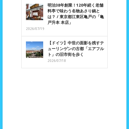
明治38年創業！120年続く老舗
料亭で味わう名物あさり鍋と
は？ / 東京都江東区亀戸の「亀
戸升本 本店」
2026/07/19
【ドイツ】中世の面影を残すテ
ューリンゲンの古都「エアフル
ト」の旧市街を歩く
2026/07/18