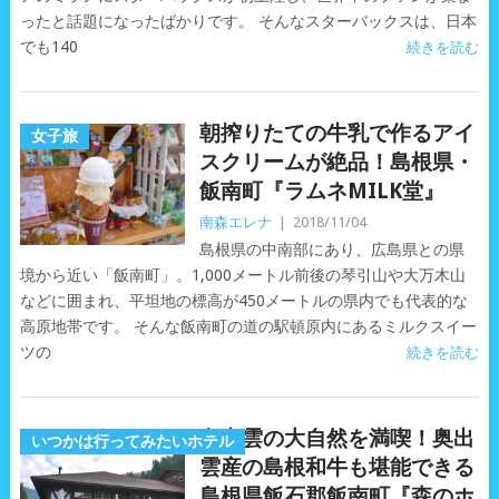
ったと話題になったばかりです。 そんなスターバックスは、日本
でも140
続きを読む
朝搾りたての牛乳で作るアイ
女子旅
スクリームが絶品！島根県・
飯南町『ラムネMILK堂』
南森エレナ
|
2018/11/04
島根県の中南部にあり、広島県との県
境から近い「飯南町」。1,000メートル前後の琴引山や大万木山
などに囲まれ、平坦地の標高が450メートルの県内でも代表的な
高原地帯です。 そんな飯南町の道の駅頓原内にあるミルクスイー
ツの
続きを読む
奥出雲の大自然を満喫！奥出
いつかは行ってみたいホテル
雲産の島根和牛も堪能できる
島根県飯石郡飯南町『森のホ