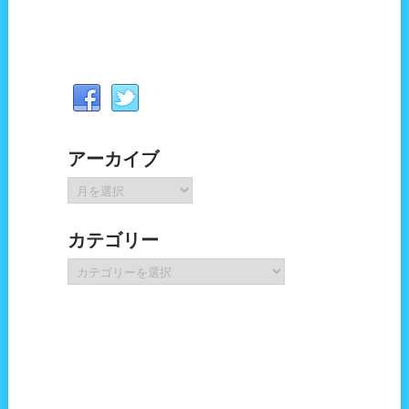
アーカイブ
ア
ー
カ
カテゴリー
イ
ブ
カ
テ
ゴ
リ
ー