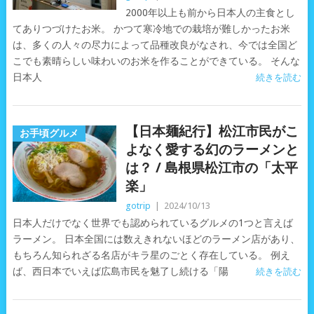
2000年以上も前から日本人の主食とし
てありつづけたお米。 かつて寒冷地での栽培が難しかったお米
は、多くの人々の尽力によって品種改良がなされ、今では全国ど
こでも素晴らしい味わいのお米を作ることができている。 そんな
日本人
続きを読む
【日本麺紀行】松江市民がこ
お手頃グルメ
よなく愛する幻のラーメンと
は？ / 島根県松江市の「太平
楽」
gotrip
|
2024/10/13
日本人だけでなく世界でも認められているグルメの1つと言えば
ラーメン。 日本全国には数えきれないほどのラーメン店があり、
もちろん知られざる名店がキラ星のごとく存在している。 例え
ば、西日本でいえば広島市民を魅了し続ける「陽
続きを読む