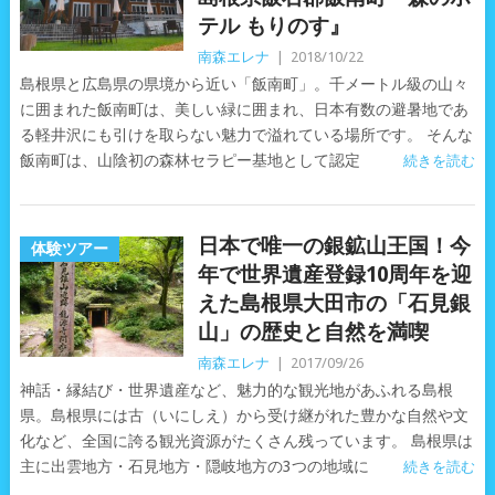
テル もりのす』
南森エレナ
|
2018/10/22
島根県と広島県の県境から近い「飯南町」。千メートル級の山々
に囲まれた飯南町は、美しい緑に囲まれ、日本有数の避暑地であ
る軽井沢にも引けを取らない魅力で溢れている場所です。 そんな
飯南町は、山陰初の森林セラピー基地として認定
続きを読む
日本で唯一の銀鉱山王国！今
体験ツアー
年で世界遺産登録10周年を迎
えた島根県大田市の「石見銀
山」の歴史と自然を満喫
南森エレナ
|
2017/09/26
神話・縁結び・世界遺産など、魅力的な観光地があふれる島根
県。島根県には古（いにしえ）から受け継がれた豊かな自然や文
化など、全国に誇る観光資源がたくさん残っています。 島根県は
主に出雲地方・石見地方・隠岐地方の3つの地域に
続きを読む