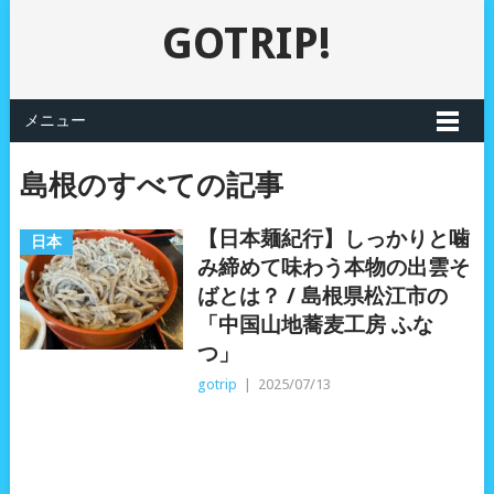
GOTRIP!
メニュー
島根のすべての記事
【日本麺紀行】しっかりと噛
日本
み締めて味わう本物の出雲そ
ばとは？ / 島根県松江市の
「中国山地蕎麦工房 ふな
つ」
gotrip
|
2025/07/13