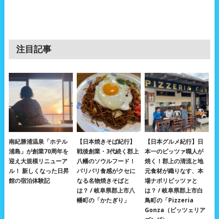
注目記事
南紀勝浦温泉「ホテル
【日本焼きそば紀行】
【日本グルメ紀行】日
浦島」が創業70周年を
戦後創業・3代続く郡上
本一のピッツァ職人が
迎え大規模リニューア
八幡のソウルフード！
焼く！郡上の清流と地
ル！ 新しくなった日昇
パリパリ食感がクセに
元食材が織りなす、本
館の宿泊体験記
なる名物焼きそばと
場ナポリピッツァと
は？ / 岐阜県郡上市八
は？ / 岐阜県郡上市白
幡町の「かたぎり」
鳥町の「Pizzeria
Gonza（ピッツェリア