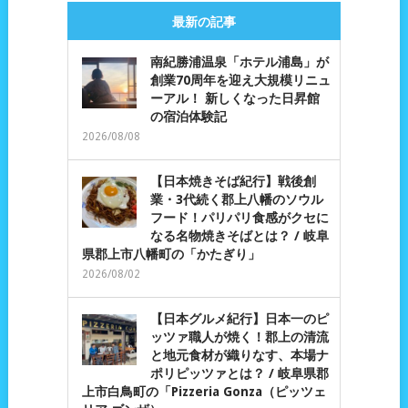
最新の記事
南紀勝浦温泉「ホテル浦島」が
創業70周年を迎え大規模リニュ
ーアル！ 新しくなった日昇館
の宿泊体験記
2026/08/08
【日本焼きそば紀行】戦後創
業・3代続く郡上八幡のソウル
フード！パリパリ食感がクセに
なる名物焼きそばとは？ / 岐阜
県郡上市八幡町の「かたぎり」
2026/08/02
【日本グルメ紀行】日本一のピ
ッツァ職人が焼く！郡上の清流
と地元食材が織りなす、本場ナ
ポリピッツァとは？ / 岐阜県郡
上市白鳥町の「Pizzeria Gonza（ピッツェ