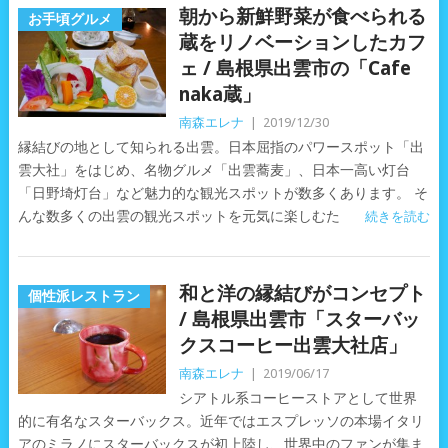
朝から新鮮野菜が食べられる
お手頃グルメ
蔵をリノベーションしたカフ
ェ / 島根県出雲市の「Cafe
naka蔵」
南森エレナ
|
2019/12/30
縁結びの地として知られる出雲。日本屈指のパワースポット「出
雲大社」をはじめ、名物グルメ「出雲蕎麦」、日本一高い灯台
「日野埼灯台」など魅力的な観光スポットが数多くあります。 そ
んな数多くの出雲の観光スポットを元気に楽しむた
続きを読む
和と洋の縁結びがコンセプト
個性派レストラン
/ 島根県出雲市「スターバッ
クスコーヒー出雲大社店」
南森エレナ
|
2019/06/17
シアトル系コーヒーストアとして世界
的に有名なスターバックス。近年ではエスプレッソの本場イタリ
アのミラノにスターバックスが初上陸し、世界中のファンが集ま