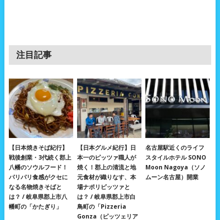
注目記事
【日本焼きそば紀行】
【日本グルメ紀行】日
名古屋駅近くのライフ
戦後創業・3代続く郡上
本一のピッツァ職人が
スタイルホテル SONO
八幡のソウルフード！
焼く！郡上の清流と地
Moon Nagoya（ソノ
パリパリ食感がクセに
元食材が織りなす、本
ムーン名古屋）開業
なる名物焼きそばと
場ナポリピッツァと
は？ / 岐阜県郡上市八
は？ / 岐阜県郡上市白
幡町の「かたぎり」
鳥町の「Pizzeria
Gonza（ピッツェリア