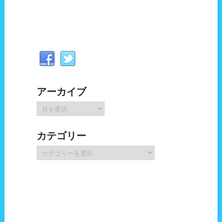
アーカイブ
ア
ー
カ
カテゴリー
イ
ブ
カ
テ
ゴ
リ
ー