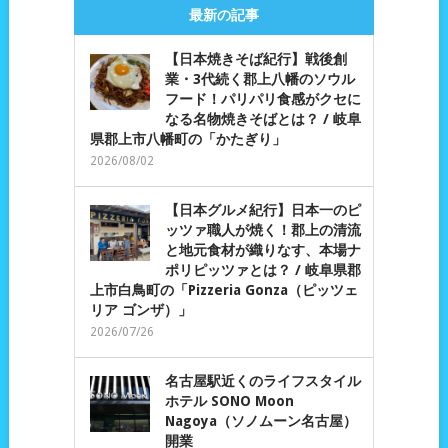
最新の記事
【日本焼きそば紀行】戦後創
業・3代続く郡上八幡のソウル
フード！パリパリ食感がクセに
なる名物焼きそばとは？ / 岐阜
県郡上市八幡町の「かたぎり」
2026/08/02
【日本グルメ紀行】日本一のピ
ッツァ職人が焼く！郡上の清流
と地元食材が織りなす、本場ナ
ポリピッツァとは？ / 岐阜県郡
上市白鳥町の「Pizzeria Gonza（ピッツェ
リア ゴンザ）」
2026/07/26
名古屋駅近くのライフスタイル
ホテル SONO Moon
Nagoya（ソノムーン名古屋）
開業