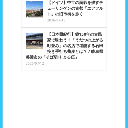
【ドイツ】中世の面影を残すテ
ューリンゲンの古都「エアフル
ト」の旧市街を歩く
2026/07/18
【日本麺紀行】築150年の古民
家で味わう！「うだつの上がる
町並み」の名店で堪能する石臼
挽き手打ち蕎麦とは？ / 岐阜県
美濃市の「そば切り まる伍」
2026/07/12