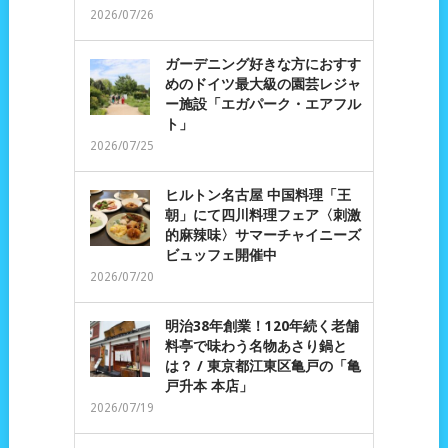
2026/07/26
ガーデニング好きな方におすす
めのドイツ最大級の園芸レジャ
ー施設「エガパーク・エアフル
ト」
2026/07/25
ヒルトン名古屋 中国料理「王
朝」にて四川料理フェア〈刺激
的麻辣味〉サマーチャイニーズ
ビュッフェ開催中
2026/07/20
明治38年創業！120年続く老舗
料亭で味わう名物あさり鍋と
は？ / 東京都江東区亀戸の「亀
戸升本 本店」
2026/07/19