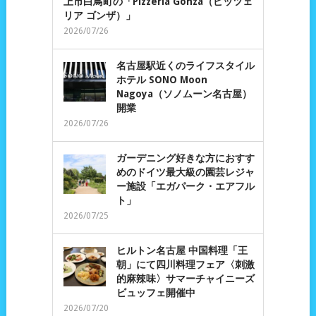
上市白鳥町の「Pizzeria Gonza（ピッツェ
リア ゴンザ）」
2026/07/26
名古屋駅近くのライフスタイル
ホテル SONO Moon
Nagoya（ソノムーン名古屋）
開業
2026/07/26
ガーデニング好きな方におすす
めのドイツ最大級の園芸レジャ
ー施設「エガパーク・エアフル
ト」
2026/07/25
ヒルトン名古屋 中国料理「王
朝」にて四川料理フェア〈刺激
的麻辣味〉サマーチャイニーズ
ビュッフェ開催中
2026/07/20