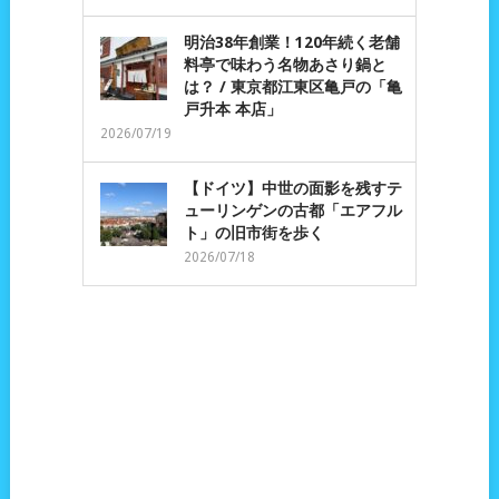
明治38年創業！120年続く老舗
料亭で味わう名物あさり鍋と
は？ / 東京都江東区亀戸の「亀
戸升本 本店」
2026/07/19
【ドイツ】中世の面影を残すテ
ューリンゲンの古都「エアフル
ト」の旧市街を歩く
2026/07/18