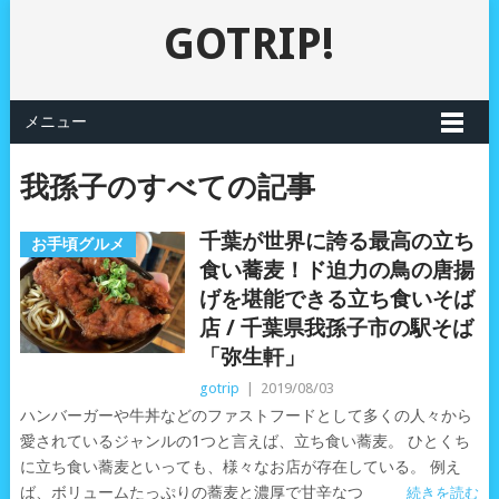
GOTRIP!
メニュー
我孫子のすべての記事
千葉が世界に誇る最高の立ち
お手頃グルメ
食い蕎麦！ド迫力の鳥の唐揚
げを堪能できる立ち食いそば
店 / 千葉県我孫子市の駅そば
「弥生軒」
gotrip
|
2019/08/03
ハンバーガーや牛丼などのファストフードとして多くの人々から
愛されているジャンルの1つと言えば、立ち食い蕎麦。 ひとくち
に立ち食い蕎麦といっても、様々なお店が存在している。 例え
ば、ボリュームたっぷりの蕎麦と濃厚で甘辛なつ
続きを読む