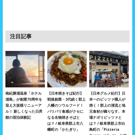
注目記事
南紀勝浦温泉「ホテル
【日本焼きそば紀行】
【日本グルメ紀行】日
浦島」が創業70周年を
戦後創業・3代続く郡上
本一のピッツァ職人が
迎え大規模リニューア
八幡のソウルフード！
焼く！郡上の清流と地
ル！ 新しくなった日昇
パリパリ食感がクセに
元食材が織りなす、本
館の宿泊体験記
なる名物焼きそばと
場ナポリピッツァと
は？ / 岐阜県郡上市八
は？ / 岐阜県郡上市白
幡町の「かたぎり」
鳥町の「Pizzeria