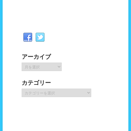
アーカイブ
ア
ー
カ
カテゴリー
イ
ブ
カ
テ
ゴ
リ
ー