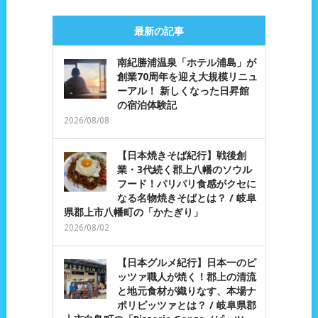
最新の記事
南紀勝浦温泉「ホテル浦島」が
創業70周年を迎え大規模リニュ
ーアル！ 新しくなった日昇館
の宿泊体験記
2026/08/08
【日本焼きそば紀行】戦後創
業・3代続く郡上八幡のソウル
フード！パリパリ食感がクセに
なる名物焼きそばとは？ / 岐阜
県郡上市八幡町の「かたぎり」
2026/08/02
【日本グルメ紀行】日本一のピ
ッツァ職人が焼く！郡上の清流
と地元食材が織りなす、本場ナ
ポリピッツァとは？ / 岐阜県郡