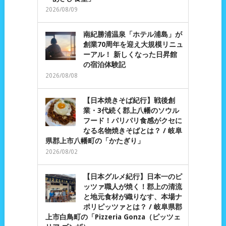
2026/08/09
南紀勝浦温泉「ホテル浦島」が
創業70周年を迎え大規模リニュ
ーアル！ 新しくなった日昇館
の宿泊体験記
2026/08/08
【日本焼きそば紀行】戦後創
業・3代続く郡上八幡のソウル
フード！パリパリ食感がクセに
なる名物焼きそばとは？ / 岐阜
県郡上市八幡町の「かたぎり」
2026/08/02
【日本グルメ紀行】日本一のピ
ッツァ職人が焼く！郡上の清流
と地元食材が織りなす、本場ナ
ポリピッツァとは？ / 岐阜県郡
上市白鳥町の「Pizzeria Gonza（ピッツェ