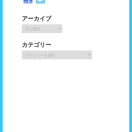
アーカイブ
ア
ー
カ
カテゴリー
イ
ブ
カ
テ
ゴ
リ
ー