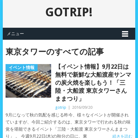
GOTRIP!
メニュー
東京タワーのすべての記事
【イベント情報】9月22日は
イベント情報
無料で新鮮な大船渡産サンマ
の炭火焼を楽しもう！「三
陸・大船渡 東京タワーさん
ままつり」
gotrip
|
2016/09/20
9月になって秋の気配を感じる昨今、様々なイベントが開催され
ていますが、今回ご紹介するのは、東京タワーで行われる秋の味
覚を堪能できるイベント「三陸・大船渡 東京タワーさんままつ
り」 。 今週9月22日(木)の秋分の日に、東
続きを読む