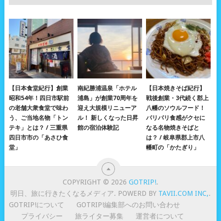
【日本食堂紀行】創業
南紀勝浦温泉「ホテル
【日本焼きそば紀行】
昭和54年！四日市駅前
浦島」が創業70周年を
戦後創業・3代続く郡上
の老舗大衆食堂で味わ
迎え大規模リニューア
八幡のソウルフード！
う、ご当地名物「トン
ル！ 新しくなった日昇
パリパリ食感がクセに
テキ」とは？ / 三重県
館の宿泊体験記
なる名物焼きそばと
四日市市の「あさひ食
は？ / 岐阜県郡上市八
堂」
幡町の「かたぎり」
COPYRIGHT © 2026
GOTRIP!
.
明日、旅に行きたくなるメディア. POWERD BY
TAVII.COM INC,
.
GOTRIP!について
GOTRIP!編集部へのお問い合わせ
プライバシー
旅ライター募集
運営者について