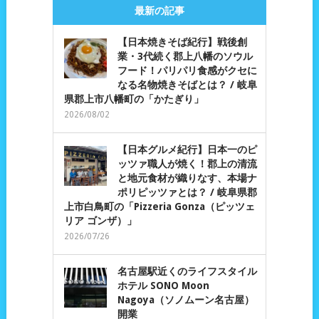
最新の記事
【日本焼きそば紀行】戦後創
業・3代続く郡上八幡のソウル
フード！パリパリ食感がクセに
なる名物焼きそばとは？ / 岐阜
県郡上市八幡町の「かたぎり」
2026/08/02
【日本グルメ紀行】日本一のピ
ッツァ職人が焼く！郡上の清流
と地元食材が織りなす、本場ナ
ポリピッツァとは？ / 岐阜県郡
上市白鳥町の「Pizzeria Gonza（ピッツェ
リア ゴンザ）」
2026/07/26
名古屋駅近くのライフスタイル
ホテル SONO Moon
Nagoya（ソノムーン名古屋）
開業