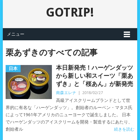
GOTRIP!
メニュー
栗あずきのすべての記事
本日新発売！ハーゲンダッツ
日本
から新しい和スイーツ「栗あ
ずき」と「桜あん」が新発売
南森エレナ
|
2018/02/27
高級アイスクリームブランドとして世
界的に有名な「ハーゲンダッツ」。創始者のルーベン・マタス氏
によって1961年アメリカのニューヨークで誕生しました。 日本
でハーゲンダッツのアイスクリームを開発・製造するにあたり、
創始者ル
続きを読む