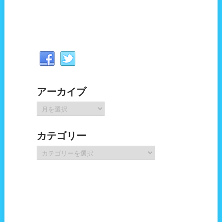
アーカイブ
ア
ー
カ
カテゴリー
イ
ブ
カ
テ
ゴ
リ
ー