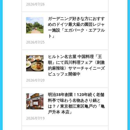
2026/07/26
ガーデニング好きな方におすす
めのドイツ最大級の園芸レジャ
ー施設「エガパーク・エアフル
ト」
2026/07/25
ヒルトン名古屋 中国料理「王
朝」にて四川料理フェア〈刺激
的麻辣味〉サマーチャイニーズ
ビュッフェ開催中
2026/07/20
明治38年創業！120年続く老舗
料亭で味わう名物あさり鍋と
は？ / 東京都江東区亀戸の「亀
戸升本 本店」
2026/07/19