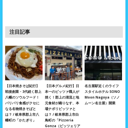
注目記事
【日本焼きそば紀行】
【日本グルメ紀行】日
名古屋駅近くのライフ
戦後創業・3代続く郡上
本一のピッツァ職人が
スタイルホテル SONO
八幡のソウルフード！
焼く！郡上の清流と地
Moon Nagoya（ソノ
パリパリ食感がクセに
元食材が織りなす、本
ムーン名古屋）開業
なる名物焼きそばと
場ナポリピッツァと
は？ / 岐阜県郡上市八
は？ / 岐阜県郡上市白
幡町の「かたぎり」
鳥町の「Pizzeria
Gonza（ピッツェリア