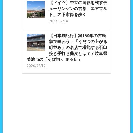
【ドイツ】中世の面影を残すテ
ューリンゲンの古都「エアフル
ト」の旧市街を歩く
2026/07/18
【日本麺紀行】築150年の古民
家で味わう！「うだつの上がる
町並み」の名店で堪能する石臼
挽き手打ち蕎麦とは？ / 岐阜県
美濃市の「そば切り まる伍」
2026/07/12