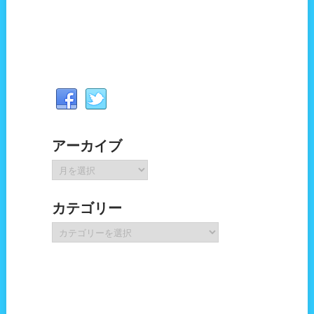
アーカイブ
ア
ー
カ
カテゴリー
イ
ブ
カ
テ
ゴ
リ
ー