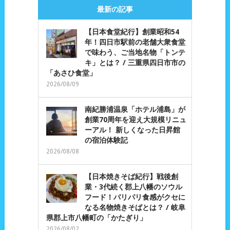
最新の記事
【日本食堂紀行】創業昭和54
年！四日市駅前の老舗大衆食堂
で味わう、ご当地名物「トンテ
キ」とは？ / 三重県四日市市の
「あさひ食堂」
2026/08/09
南紀勝浦温泉「ホテル浦島」が
創業70周年を迎え大規模リニュ
ーアル！ 新しくなった日昇館
の宿泊体験記
2026/08/08
【日本焼きそば紀行】戦後創
業・3代続く郡上八幡のソウル
フード！パリパリ食感がクセに
なる名物焼きそばとは？ / 岐阜
県郡上市八幡町の「かたぎり」
2026/08/02