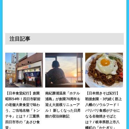
注目記事
【日本食堂紀行】創業
南紀勝浦温泉「ホテル
【日本焼きそば紀行】
昭和54年！四日市駅前
浦島」が創業70周年を
戦後創業・3代続く郡上
の老舗大衆食堂で味わ
迎え大規模リニューア
八幡のソウルフード！
う、ご当地名物「トン
ル！ 新しくなった日昇
パリパリ食感がクセに
テキ」とは？ / 三重県
館の宿泊体験記
なる名物焼きそばと
四日市市の「あさひ食
は？ / 岐阜県郡上市八
堂」
幡町の「かたぎり」