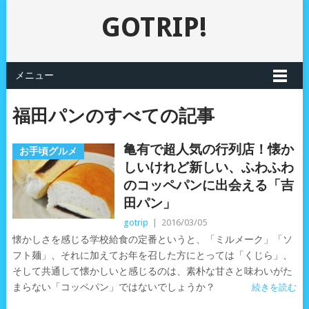
GOTRIP!
メニュー
福田パンのすべての記事
亀有で超人気の行列店！懐か
お手頃グルメ
しいけれど新しい、ふわふわ
のコッペパンに出会える「吉
田パン」
gotrip
|
2016/03/05
懐かしさを感じる学校給食の定番というと、「ミルメーク」「ソ
フト麺」、それに加えてお年を召した方にとっては「くじら」、
そして共通して懐かしいと感じるのは、素朴な甘さと味わいがた
まらない「コッペパン」ではないでしょうか？
続きを読む