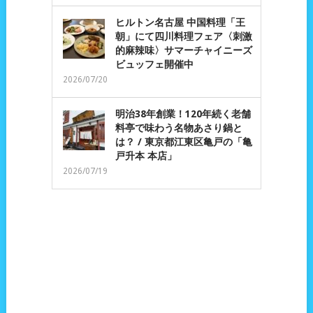
ヒルトン名古屋 中国料理「王
朝」にて四川料理フェア〈刺激
的麻辣味〉サマーチャイニーズ
ビュッフェ開催中
2026/07/20
明治38年創業！120年続く老舗
料亭で味わう名物あさり鍋と
は？ / 東京都江東区亀戸の「亀
戸升本 本店」
2026/07/19