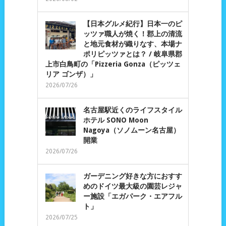
【日本グルメ紀行】日本一のピ
ッツァ職人が焼く！郡上の清流
と地元食材が織りなす、本場ナ
ポリピッツァとは？ / 岐阜県郡
上市白鳥町の「Pizzeria Gonza（ピッツェ
リア ゴンザ）」
2026/07/26
名古屋駅近くのライフスタイル
ホテル SONO Moon
Nagoya（ソノムーン名古屋）
開業
2026/07/26
ガーデニング好きな方におすす
めのドイツ最大級の園芸レジャ
ー施設「エガパーク・エアフル
ト」
2026/07/25