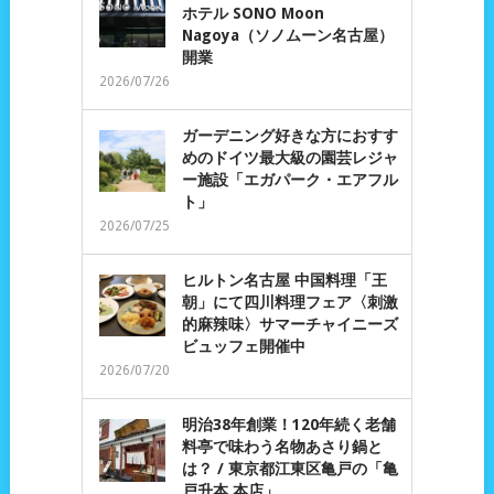
ホテル SONO Moon
Nagoya（ソノムーン名古屋）
開業
2026/07/26
ガーデニング好きな方におすす
めのドイツ最大級の園芸レジャ
ー施設「エガパーク・エアフル
ト」
2026/07/25
ヒルトン名古屋 中国料理「王
朝」にて四川料理フェア〈刺激
的麻辣味〉サマーチャイニーズ
ビュッフェ開催中
2026/07/20
明治38年創業！120年続く老舗
料亭で味わう名物あさり鍋と
は？ / 東京都江東区亀戸の「亀
戸升本 本店」