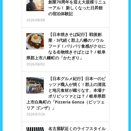
創業70周年を迎え大規模リニュ
ーアル！ 新しくなった日昇館
の宿泊体験記
2026/08/08
【日本焼きそば紀行】戦後創
業・3代続く郡上八幡のソウル
フード！パリパリ食感がクセに
なる名物焼きそばとは？ / 岐阜
県郡上市八幡町の「かたぎり」
2026/08/02
【日本グルメ紀行】日本一のピ
ッツァ職人が焼く！郡上の清流
と地元食材が織りなす、本場ナ
ポリピッツァとは？ / 岐阜県郡
上市白鳥町の「Pizzeria Gonza（ピッツェ
リア ゴンザ）」
2026/07/26
名古屋駅近くのライフスタイル