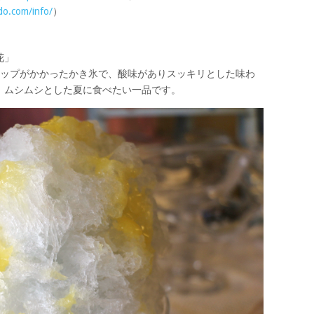
do.com/info/
）
花」
ロップがかかったかき氷で、酸味がありスッキリとした味わ
、ムシムシとした夏に食べたい一品です。