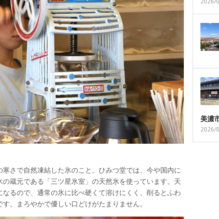
2026/
美濃
2026/
の寒さで自然凍結した氷のこと。ひみつ堂では、今や国内に
氷の蔵元である「三ツ星氷室」の天然氷を使っています。天
になるので、通常の氷に比べ硬くて溶けにくく、削るとふわ
です。まろやかで優しい口どけがたまりません。