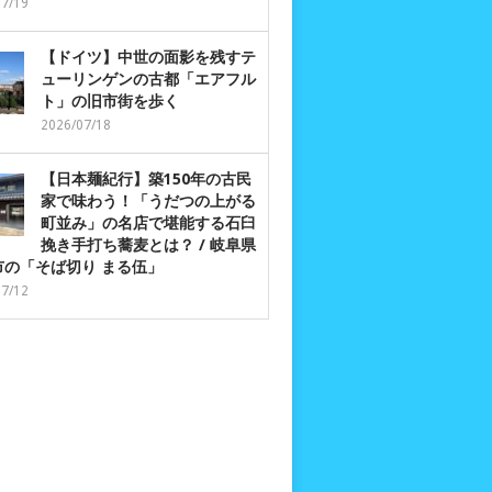
07/19
【ドイツ】中世の面影を残すテ
ューリンゲンの古都「エアフル
ト」の旧市街を歩く
2026/07/18
【日本麺紀行】築150年の古民
家で味わう！「うだつの上がる
町並み」の名店で堪能する石臼
挽き手打ち蕎麦とは？ / 岐阜県
市の「そば切り まる伍」
07/12