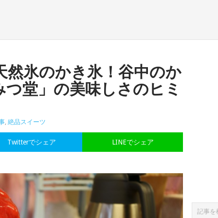
天然氷のかき氷！谷中のか
みつ堂」の美味しさのヒミ
事
,
絶品スイーツ
Twitterでシェア
LINEでシェア