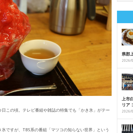
県郡
2026/
上市白
リア
今日この頃。テレビ番組や雑誌の特集でも「かき氷」がテー
2026/
。
氷ですが、TBS系の番組「マツコの知らない世界」という