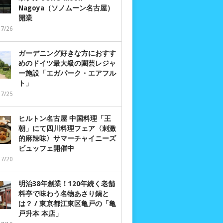
Nagoya（ソノムーン名古屋）
開業
07/26
ガーデニング好きな方におすす
めのドイツ最大級の園芸レジャ
ー施設「エガパーク・エアフル
ト」
07/25
ヒルトン名古屋 中国料理「王
朝」にて四川料理フェア〈刺激
的麻辣味〉サマーチャイニーズ
ビュッフェ開催中
07/20
明治38年創業！120年続く老舗
料亭で味わう名物あさり鍋と
は？ / 東京都江東区亀戸の「亀
戸升本 本店」