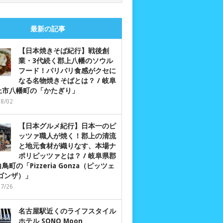
最新の記事
【日本焼きそば紀行】戦後創
業・3代続く郡上八幡のソウル
フード！パリパリ食感がクセに
なる名物焼きそばとは？ / 岐阜
上市八幡町の「かたぎり」
08/02
【日本グルメ紀行】日本一のピ
ッツァ職人が焼く！郡上の清流
と地元食材が織りなす、本場ナ
ポリピッツァとは？ / 岐阜県郡
鳥町の「Pizzeria Gonza（ピッツェ
 ゴンザ）」
07/26
名古屋駅近くのライフスタイル
ホテル SONO Moon