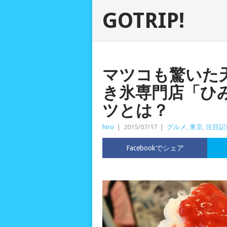
GOTRIP!
マツコも驚いた
き氷専門店「ひ
ツとは？
hiro
|
2015/07/17
|
グルメ
,
東京
,
注目記
Facebookでシェア