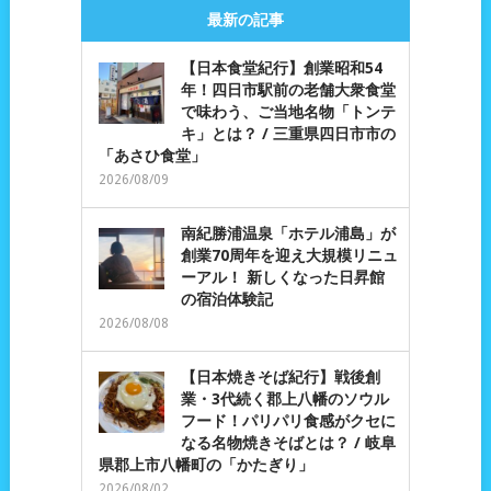
最新の記事
【日本食堂紀行】創業昭和54
年！四日市駅前の老舗大衆食堂
で味わう、ご当地名物「トンテ
キ」とは？ / 三重県四日市市の
「あさひ食堂」
2026/08/09
南紀勝浦温泉「ホテル浦島」が
創業70周年を迎え大規模リニュ
ーアル！ 新しくなった日昇館
の宿泊体験記
2026/08/08
【日本焼きそば紀行】戦後創
業・3代続く郡上八幡のソウル
フード！パリパリ食感がクセに
なる名物焼きそばとは？ / 岐阜
県郡上市八幡町の「かたぎり」
2026/08/02