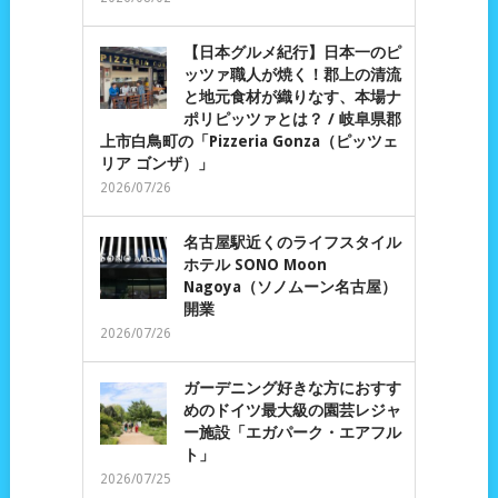
【日本グルメ紀行】日本一のピ
ッツァ職人が焼く！郡上の清流
と地元食材が織りなす、本場ナ
ポリピッツァとは？ / 岐阜県郡
上市白鳥町の「Pizzeria Gonza（ピッツェ
リア ゴンザ）」
2026/07/26
名古屋駅近くのライフスタイル
ホテル SONO Moon
Nagoya（ソノムーン名古屋）
開業
2026/07/26
ガーデニング好きな方におすす
めのドイツ最大級の園芸レジャ
ー施設「エガパーク・エアフル
ト」
2026/07/25