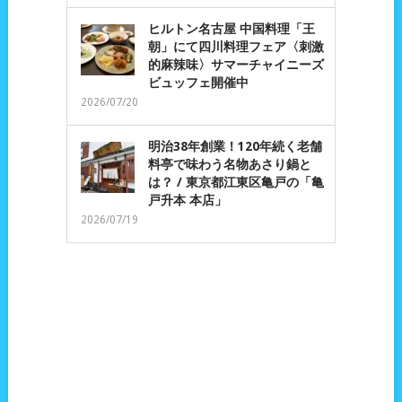
ヒルトン名古屋 中国料理「王
朝」にて四川料理フェア〈刺激
的麻辣味〉サマーチャイニーズ
ビュッフェ開催中
2026/07/20
明治38年創業！120年続く老舗
料亭で味わう名物あさり鍋と
は？ / 東京都江東区亀戸の「亀
戸升本 本店」
2026/07/19