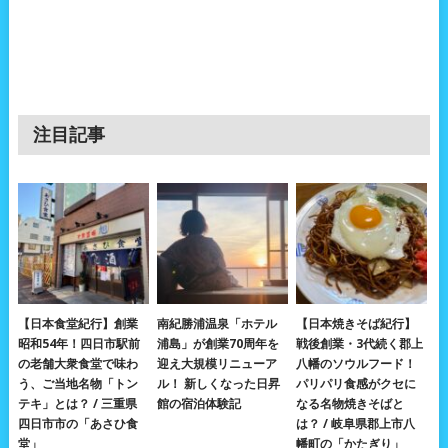
注目記事
【日本食堂紀行】創業
南紀勝浦温泉「ホテル
【日本焼きそば紀行】
昭和54年！四日市駅前
浦島」が創業70周年を
戦後創業・3代続く郡上
の老舗大衆食堂で味わ
迎え大規模リニューア
八幡のソウルフード！
う、ご当地名物「トン
ル！ 新しくなった日昇
パリパリ食感がクセに
テキ」とは？ / 三重県
館の宿泊体験記
なる名物焼きそばと
四日市市の「あさひ食
は？ / 岐阜県郡上市八
堂」
幡町の「かたぎり」