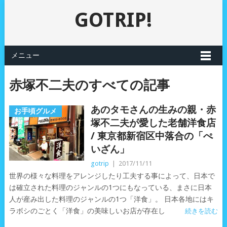
GOTRIP!
メニュー
赤塚不二夫のすべての記事
あのタモさんの生みの親・赤
お手頃グルメ
塚不二夫が愛した老舗洋食店
/ 東京都新宿区中落合の「ぺ
いざん」
gotrip
|
2017/11/11
世界の様々な料理をアレンジしたり工夫する事によって、日本で
は確立された料理のジャンルの1つにもなっている、まさに日本
人が産み出した料理のジャンルの1つ「洋食」。 日本各地にはキ
ラボシのごとく「洋食」の美味しいお店が存在し
続きを読む