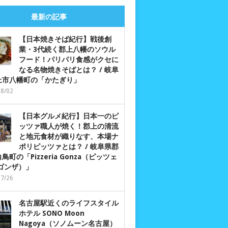
最新の記事
【日本焼きそば紀行】戦後創
業・3代続く郡上八幡のソウル
フード！パリパリ食感がクセに
なる名物焼きそばとは？ / 岐阜
上市八幡町の「かたぎり」
08/02
【日本グルメ紀行】日本一のピ
ッツァ職人が焼く！郡上の清流
と地元食材が織りなす、本場ナ
ポリピッツァとは？ / 岐阜県郡
鳥町の「Pizzeria Gonza（ピッツェ
 ゴンザ）」
07/26
名古屋駅近くのライフスタイル
ホテル SONO Moon
Nagoya（ソノムーン名古屋）