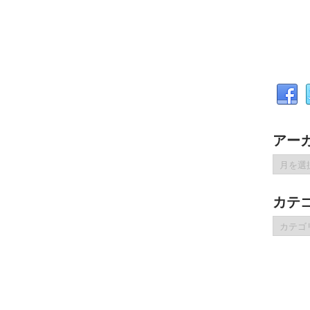
アー
ア
ー
カ
カテ
イ
ブ
カ
テ
ゴ
リ
ー