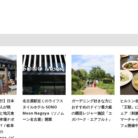
行】日本
名古屋駅近くのライフス
ガーデニング好きな方に
ヒルトン名
人が焼
タイルホテル SONO
おすすめのドイツ最大級
「王朝」
と地元食
Moon Nagoya（ソノム
の園芸レジャー施設「エ
ェア〈刺
本場ナポ
ーン名古屋）開業
ガパーク・エアフルト」
マーチャ
 / 岐阜
フェ開催
の
onza（ピ