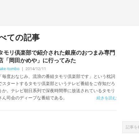
べての記事
タモリ倶楽部で紹介された銀座のおつまみ専門
店「岡田かめや」に行ってみた
ake-tombo
|
2014/12/11
「毎度おなじみ、流浪の番組タモリ倶楽部です」という枕詞
でスタートするタモリ倶楽部というテレビ番組をご存知だろ
うか。テレビ朝日系列で深夜時間帯に放送されているタモリ
さん司会のディープな番組である。
続きを読む