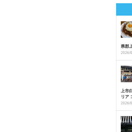
県郡
2026/
上市白
リア
2026/