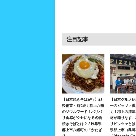
注目記事
【日本焼きそば紀行】戦
【日本グルメ紀
後創業・3代続く郡上八幡
一のピッツァ職
のソウルフード！パリパ
く！郡上の清流
リ食感がクセになる名物
材が織りなす、
焼きそばとは？ / 岐阜県
リピッツァとは？
郡上市八幡町の「かたぎ
県郡上市白鳥町
り」
「Pizzeria G