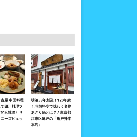
古屋 中国料理
明治38年創業！120年続
にて四川料理フ
く老舗料亭で味わう名物
激的麻辣味〉サ
あさり鍋とは？ / 東京都
イニーズビュッ
江東区亀戸の「亀戸升本
中
本店」