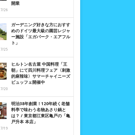
開業
07/26
ガーデニング好きな方におすす
めのドイツ最大級の園芸レジャ
ー施設「エガパーク・エアフル
ト」
07/25
ヒルトン名古屋 中国料理「王
朝」にて四川料理フェア〈刺激
的麻辣味〉サマーチャイニーズ
ビュッフェ開催中
07/20
明治38年創業！120年続く老舗
料亭で味わう名物あさり鍋と
は？ / 東京都江東区亀戸の「亀
戸升本 本店」
07/19