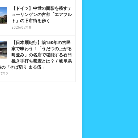
【ドイツ】中世の面影を残すテ
ューリンゲンの古都「エアフル
ト」の旧市街を歩く
2026/07/18
【日本麺紀行】築150年の古民
家で味わう！「うだつの上がる
町並み」の名店で堪能する石臼
挽き手打ち蕎麦とは？ / 岐阜県
市の「そば切り まる伍」
07/12