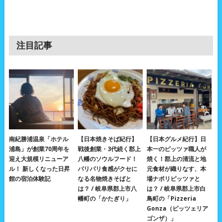
注目記事
南紀勝浦温泉「ホテル
【日本焼きそば紀行】
【日本グルメ紀行】日
浦島」が創業70周年を
戦後創業・3代続く郡上
本一のピッツァ職人が
迎え大規模リニューア
八幡のソウルフード！
焼く！郡上の清流と地
ル！ 新しくなった日昇
パリパリ食感がクセに
元食材が織りなす、本
館の宿泊体験記
なる名物焼きそばと
場ナポリピッツァと
は？ / 岐阜県郡上市八
は？ / 岐阜県郡上市白
幡町の「かたぎり」
鳥町の「Pizzeria
Gonza（ピッツェリア
ゴンザ）」