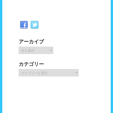
アーカイブ
ア
ー
カ
カテゴリー
イ
ブ
カ
テ
ゴ
リ
ー