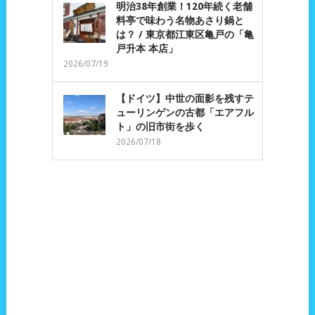
明治38年創業！120年続く老舗
料亭で味わう名物あさり鍋と
は？ / 東京都江東区亀戸の「亀
戸升本 本店」
2026/07/19
【ドイツ】中世の面影を残すテ
ューリンゲンの古都「エアフル
ト」の旧市街を歩く
2026/07/18