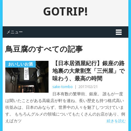
GOTRIP!
メニュー
鳥豆腐のすべての記事
【日本居酒屋紀行】銀座の路
おいしいお酒
地裏の大衆割烹「三州屋」で
味わう、最高の時間
sake-tombo
|
2017/02/21
日本有数の繁華街、銀座。 誰もが一度
は聞いたことがある高級店が軒を連ね、長い歴史も持つ格式高い
街並みは、日本のみならず、世界中の人々を魅了しつづけていま
す。 もちろんグルメの領域についてもたくさんのお店があり、例
えばカツ
続きを読む