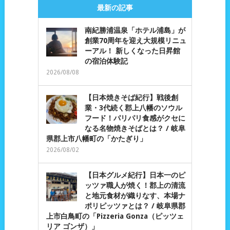
最新の記事
南紀勝浦温泉「ホテル浦島」が
創業70周年を迎え大規模リニュ
ーアル！ 新しくなった日昇館
の宿泊体験記
2026/08/08
【日本焼きそば紀行】戦後創
業・3代続く郡上八幡のソウル
フード！パリパリ食感がクセに
なる名物焼きそばとは？ / 岐阜
県郡上市八幡町の「かたぎり」
2026/08/02
【日本グルメ紀行】日本一のピ
ッツァ職人が焼く！郡上の清流
と地元食材が織りなす、本場ナ
ポリピッツァとは？ / 岐阜県郡
上市白鳥町の「Pizzeria Gonza（ピッツェ
リア ゴンザ）」