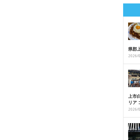
県郡
2026/
上市白
リア
2026/