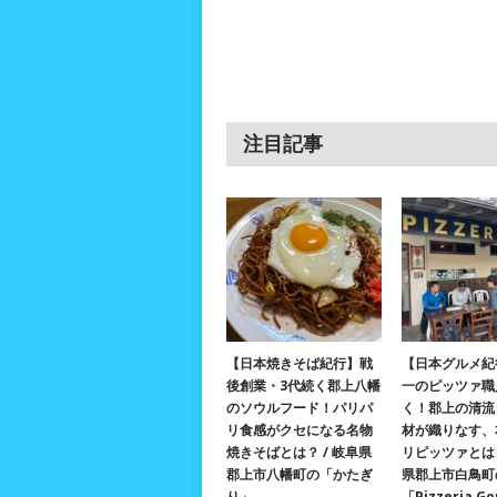
注目記事
【日本焼きそば紀行】戦
【日本グルメ紀
後創業・3代続く郡上八幡
一のピッツァ職
のソウルフード！パリパ
く！郡上の清流
リ食感がクセになる名物
材が織りなす、
焼きそばとは？ / 岐阜県
リピッツァとは？
郡上市八幡町の「かたぎ
県郡上市白鳥町
り」
「Pizzeria G