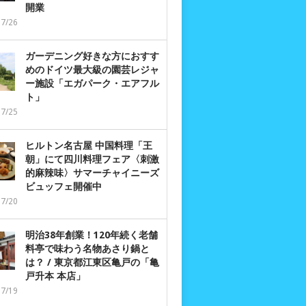
開業
07/26
ガーデニング好きな方におすす
めのドイツ最大級の園芸レジャ
ー施設「エガパーク・エアフル
ト」
07/25
ヒルトン名古屋 中国料理「王
朝」にて四川料理フェア〈刺激
的麻辣味〉サマーチャイニーズ
ビュッフェ開催中
07/20
明治38年創業！120年続く老舗
料亭で味わう名物あさり鍋と
は？ / 東京都江東区亀戸の「亀
戸升本 本店」
07/19