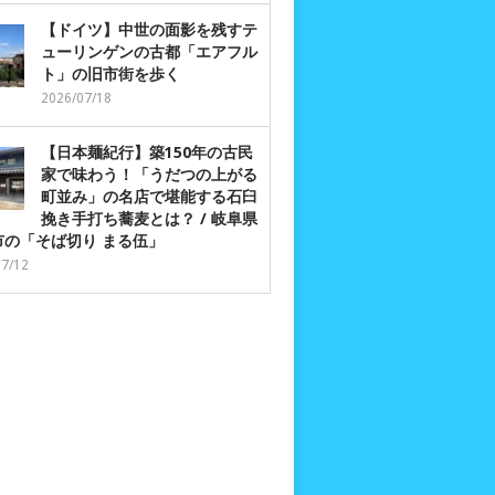
【ドイツ】中世の面影を残すテ
ューリンゲンの古都「エアフル
ト」の旧市街を歩く
2026/07/18
【日本麺紀行】築150年の古民
家で味わう！「うだつの上がる
町並み」の名店で堪能する石臼
挽き手打ち蕎麦とは？ / 岐阜県
市の「そば切り まる伍」
07/12