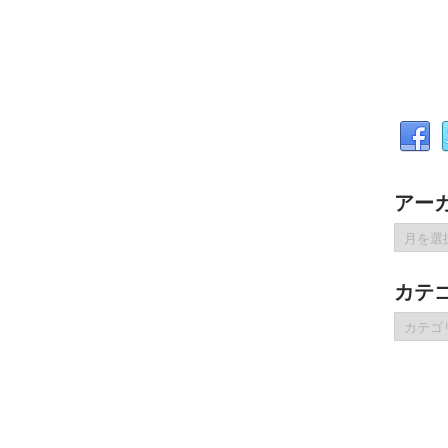
アー
ア
ー
カ
カテ
イ
ブ
カ
テ
ゴ
リ
ー