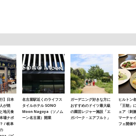
行】日本
名古屋駅近くのライフス
ガーデニング好きな方に
ヒルトン名
人が焼
タイルホテル SONO
おすすめのドイツ最大級
「王朝」
と地元食
Moon Nagoya（ソノム
の園芸レジャー施設「エ
ェア〈刺
本場ナポ
ーン名古屋）開業
ガパーク・エアフルト」
マーチャ
 / 岐阜
フェ開催
の
onza（ピ