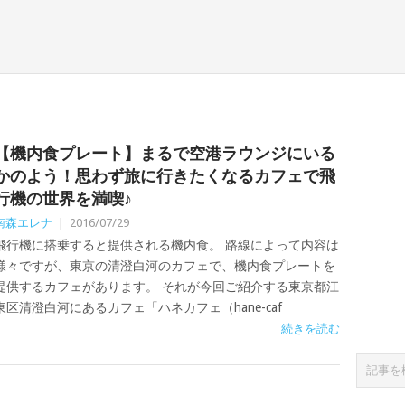
【機内食プレート】まるで空港ラウンジにいる
かのよう！思わず旅に行きたくなるカフェで飛
行機の世界を満喫♪
南森エレナ
|
2016/07/29
飛行機に搭乗すると提供される機内食。 路線によって内容は
様々ですが、東京の清澄白河のカフェで、機内食プレートを
提供するカフェがあります。 それが今回ご紹介する東京都江
東区清澄白河にあるカフェ「ハネカフェ（hane-caf
続きを読む