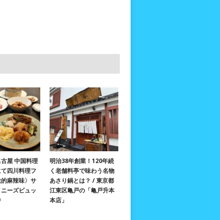
古屋 中国料理
明治38年創業！120年続
にて四川料理フ
く老舗料亭で味わう名物
激的麻辣味〉サ
あさり鍋とは？ / 東京都
イニーズビュッ
江東区亀戸の「亀戸升本
中
本店」