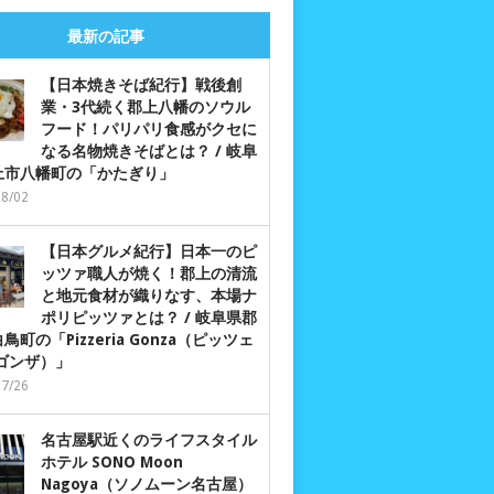
最新の記事
【日本焼きそば紀行】戦後創
業・3代続く郡上八幡のソウル
フード！パリパリ食感がクセに
なる名物焼きそばとは？ / 岐阜
上市八幡町の「かたぎり」
08/02
【日本グルメ紀行】日本一のピ
ッツァ職人が焼く！郡上の清流
と地元食材が織りなす、本場ナ
ポリピッツァとは？ / 岐阜県郡
鳥町の「Pizzeria Gonza（ピッツェ
 ゴンザ）」
07/26
名古屋駅近くのライフスタイル
ホテル SONO Moon
Nagoya（ソノムーン名古屋）