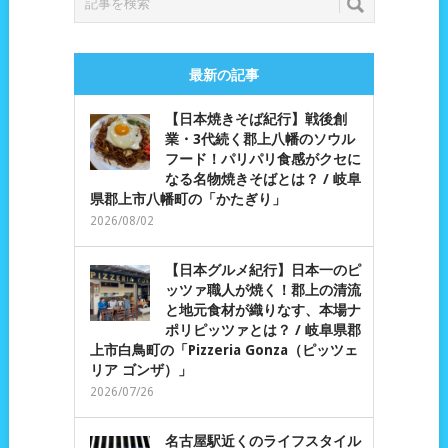
最新の記事
【日本焼きそば紀行】戦後創
業・3代続く郡上八幡のソウル
フード！パリパリ食感がクセに
なる名物焼きそばとは？ / 岐阜
県郡上市八幡町の「かたぎり」
2026/08/02
【日本グルメ紀行】日本一のピ
ッツァ職人が焼く！郡上の清流
と地元食材が織りなす、本場ナ
ポリピッツァとは？ / 岐阜県郡
上市白鳥町の「Pizzeria Gonza（ピッツェ
リア ゴンザ）」
2026/07/26
名古屋駅近くのライフスタイル