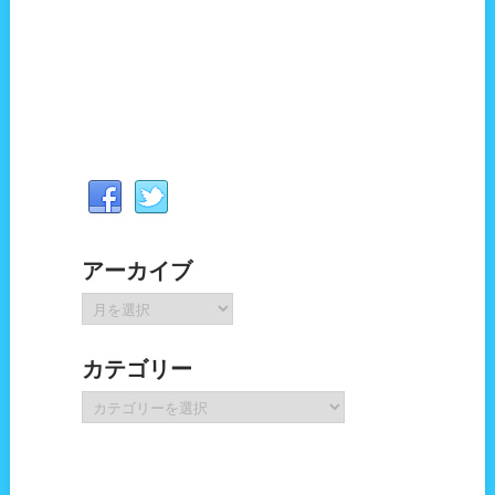
アーカイブ
ア
ー
カ
カテゴリー
イ
ブ
カ
テ
ゴ
リ
ー