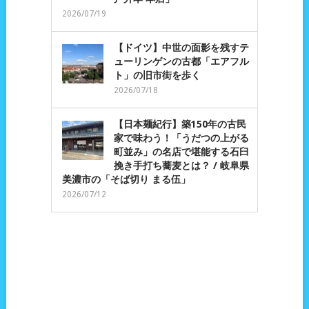
2026/07/19
【ドイツ】中世の面影を残すテ
ューリンゲンの古都「エアフル
ト」の旧市街を歩く
2026/07/18
【日本麺紀行】築150年の古民
家で味わう！「うだつの上がる
町並み」の名店で堪能する石臼
挽き手打ち蕎麦とは？ / 岐阜県
美濃市の「そば切り まる伍」
2026/07/12