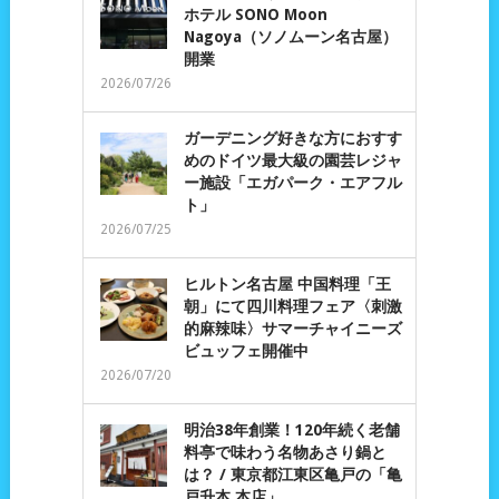
ホテル SONO Moon
Nagoya（ソノムーン名古屋）
開業
2026/07/26
ガーデニング好きな方におすす
めのドイツ最大級の園芸レジャ
ー施設「エガパーク・エアフル
ト」
2026/07/25
ヒルトン名古屋 中国料理「王
朝」にて四川料理フェア〈刺激
的麻辣味〉サマーチャイニーズ
ビュッフェ開催中
2026/07/20
明治38年創業！120年続く老舗
料亭で味わう名物あさり鍋と
は？ / 東京都江東区亀戸の「亀
戸升本 本店」