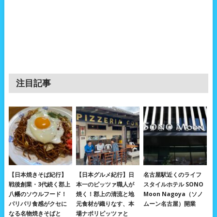
注目記事
【日本焼きそば紀行】
【日本グルメ紀行】日
名古屋駅近くのライフ
戦後創業・3代続く郡上
本一のピッツァ職人が
スタイルホテル SONO
八幡のソウルフード！
焼く！郡上の清流と地
Moon Nagoya（ソノ
パリパリ食感がクセに
元食材が織りなす、本
ムーン名古屋）開業
なる名物焼きそばと
場ナポリピッツァと