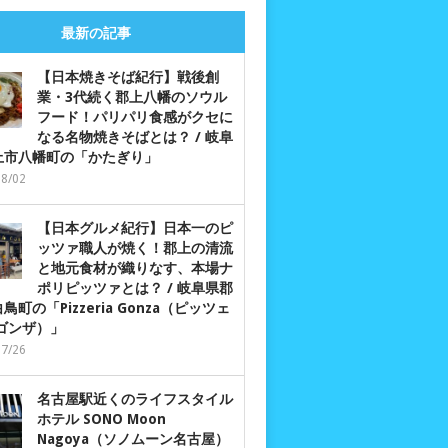
最新の記事
【日本焼きそば紀行】戦後創
業・3代続く郡上八幡のソウル
フード！パリパリ食感がクセに
なる名物焼きそばとは？ / 岐阜
上市八幡町の「かたぎり」
08/02
【日本グルメ紀行】日本一のピ
ッツァ職人が焼く！郡上の清流
と地元食材が織りなす、本場ナ
ポリピッツァとは？ / 岐阜県郡
鳥町の「Pizzeria Gonza（ピッツェ
 ゴンザ）」
07/26
名古屋駅近くのライフスタイル
ホテル SONO Moon
Nagoya（ソノムーン名古屋）