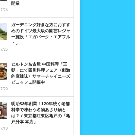
開業
07/26
ガーデニング好きな方におすす
めのドイツ最大級の園芸レジャ
ー施設「エガパーク・エアフル
ト」
07/25
ヒルトン名古屋 中国料理「王
朝」にて四川料理フェア〈刺激
的麻辣味〉サマーチャイニーズ
ビュッフェ開催中
07/20
明治38年創業！120年続く老舗
料亭で味わう名物あさり鍋と
は？ / 東京都江東区亀戸の「亀
戸升本 本店」
07/19