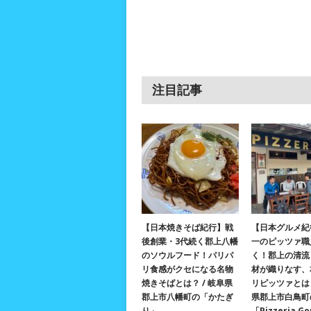
注目記事
【日本焼きそば紀行】戦
【日本グルメ紀
後創業・3代続く郡上八幡
一のピッツァ職
のソウルフード！パリパ
く！郡上の清流
リ食感がクセになる名物
材が織りなす、
焼きそばとは？ / 岐阜県
リピッツァとは？
郡上市八幡町の「かたぎ
県郡上市白鳥町
り」
「Pizzeria G