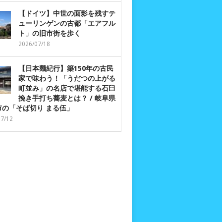
【ドイツ】中世の面影を残すテ
ューリンゲンの古都「エアフル
ト」の旧市街を歩く
2026/07/18
【日本麺紀行】築150年の古民
家で味わう！「うだつの上がる
町並み」の名店で堪能する石臼
挽き手打ち蕎麦とは？ / 岐阜県
市の「そば切り まる伍」
07/12