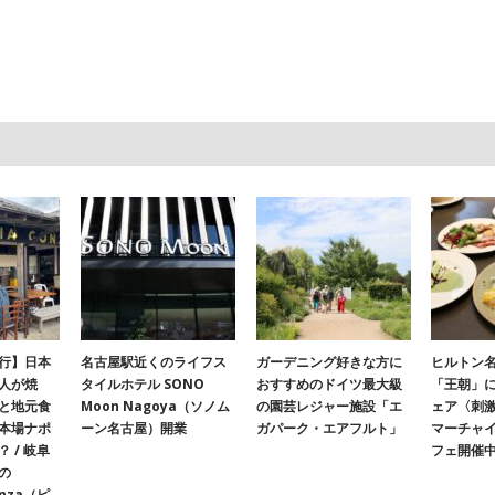
行】日本
名古屋駅近くのライフス
ガーデニング好きな方に
ヒルトン名
人が焼
タイルホテル SONO
おすすめのドイツ最大級
「王朝」
と地元食
Moon Nagoya（ソノム
の園芸レジャー施設「エ
ェア〈刺
本場ナポ
ーン名古屋）開業
ガパーク・エアフルト」
マーチャ
 / 岐阜
フェ開催
の
onza（ピ