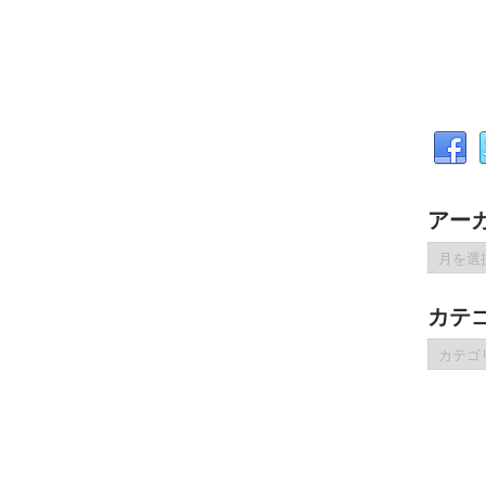
アー
ア
ー
カ
カテ
イ
ブ
カ
テ
ゴ
リ
ー