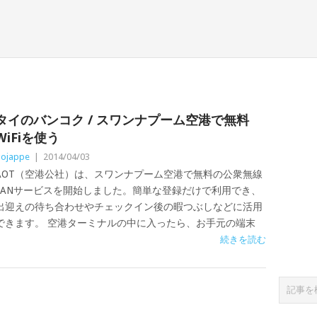
タイのバンコク / スワンナプーム空港で無料
WiFiを使う
ojappe
|
2014/04/03
AOT（空港公社）は、スワンナプーム空港で無料の公衆無線
LANサービスを開始しました。簡単な登録だけで利用でき、
出迎えの待ち合わせやチェックイン後の暇つぶしなどに活用
できます。 空港ターミナルの中に入ったら、お手元の端末
続きを読む