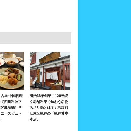
古屋 中国料理
明治38年創業！120年続
にて四川料理フ
く老舗料亭で味わう名物
激的麻辣味〉サ
あさり鍋とは？ / 東京都
イニーズビュッ
江東区亀戸の「亀戸升本
中
本店」