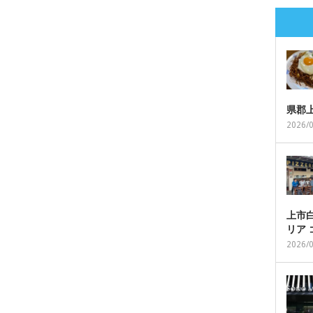
県郡
2026/
上市白
リア
2026/