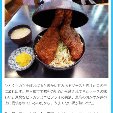
ひとくちカツをほおばると暖かい甘みあるソースと肉汁が口の中
に溢れ出す。駒ヶ根市で昭和の初めから愛されてきたソースの味
わいと豪快なヒレカツとエビフライの共演、最高のおかずが丼の
上に提供されているのだから、うまくない訳が無いのだ。