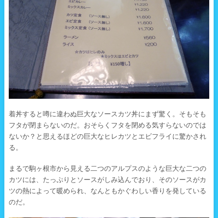
着丼すると噂に違わぬ巨大なソースカツ丼にまず驚く。そもそも
フタが閉まらないのだ。おそらくフタを閉める気すらないのでは
ないか？と思えるほどの巨大なヒレカツとエビフライに驚かされ
る。
まるで駒ヶ根市から見える二つのアルプスのような巨大な二つの
カツには、たっぷりとソースがしみ込んでおり、そのソースがカ
ツの熱によって暖められ、なんともかぐわしい香りを発している
のだ。