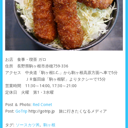
お店 食事・喫茶 ガロ
住所 長野県駒ヶ根市赤穂759-336
アクセス 中央道「駒ヶ根I.C.」から駒ヶ根高原方面へ車で5分
ＪＲ飯田線「駒ヶ根駅」よりタクシーで15分
営業時間 11:30～14:00, 17:30～21:00
定休日 火曜 第1・3水曜
Post ＆ Photo:
Red Comet
Post:
GoTrip
http://gotrip.jp 旅に行きたくなるメディア
タグ:
ソースカツ丼
,
駒ヶ根