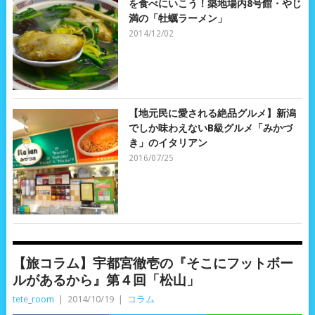
を食べにいこう！築地場内8号館・やじ
満の「牡蠣ラーメン」
2014/12/02
【地元民に愛される絶品グルメ】新潟
でしか味わえないB級グルメ「みかづ
き」のイタリアン
2016/07/25
【旅コラム】宇都宮徹壱の『そこにフットボー
ルがあるから』第４回「松山」
tete_room
|
2014/10/19
|
コラム