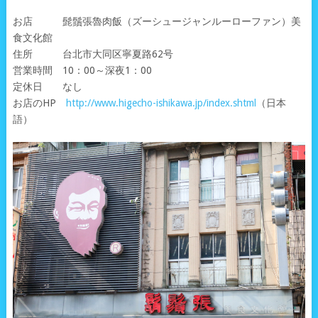
お店 髭鬚張魯肉飯（ズーシュージャンルーローファン）美
食文化館
住所 台北市大同区寧夏路62号
営業時間 10：00～深夜1：00
定休日 なし
お店のHP
http://www.higecho-ishikawa.jp/index.shtml
（日本
語）