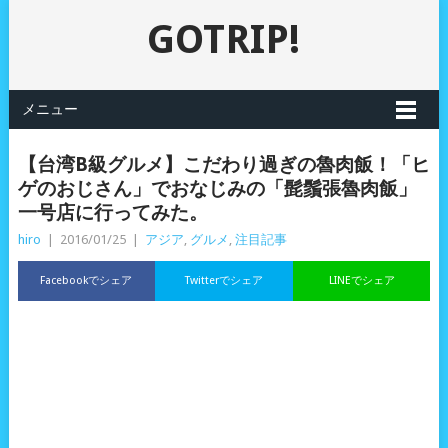
GOTRIP!
メニュー
【台湾B級グルメ】こだわり過ぎの魯肉飯！「ヒ
ゲのおじさん」でおなじみの「髭鬚張魯肉飯」
一号店に行ってみた。
hiro
|
2016/01/25
|
アジア
,
グルメ
,
注目記事
Facebookでシェア
Twitterでシェア
LINEでシェア