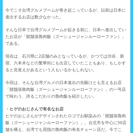
今でこそ台湾グルメブームが巻き起こっているが、以前は日本に
進出するお店は数少なかった。
そんな日本で台湾グルメブームが起きる前に、日本へ進出してい
たお店が「髭鬚張魯肉飯（ズーシュージャンルーローファン）」
である。
現在は、石川県に2店舗のみとなっているが、かつては渋谷、新
宿、六本木などの繁華街にも出店していたこともあり、もしかす
ると見覚えがあるという人もいるかもしれない。
今回は、そんな台湾グルメの日本進出の先駆けとも言えるお店
「髭鬚張魯肉飯（ズーシュージャンルーローファン）」の一号店
で味わう、誇るこだわりの魯肉飯を紹介したい。
・ヒゲのおじさんで有名なお店
ヒゲのおじさんがデザインされたロゴでお馴染みの「髭鬚張魯肉
飯（ズーシュージャンルーローファン）」。台北市を中心に50店
舗を構え、台湾でも屈指の魯肉飯の有名チェーン店だ。今でこ