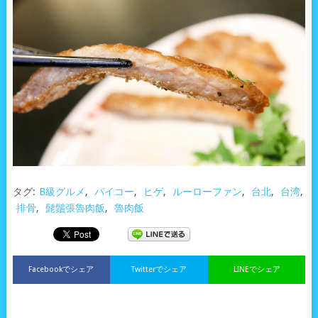
タグ:
B級グルメ
,
パイコー
,
ヒゲ
,
ルーローファン
,
台北
,
台湾
,
排骨
,
髭鬚張魯肉飯
,
魯肉飯
Facebookでシェア
Twitterでシェア
LINEでシェア