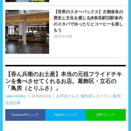
【世界のスターバックス】古都奈良の
歴史と文化を感じるJR奈良駅旧駅舎内
のスタバでゆったりとコーヒーを楽し
もう
2016/11/09
【吞ん兵衛のお土産】本当の元祖フライドチキ
ンを食べさせてくれるお店。葛飾区・立石の
「鳥房（とりふさ）」
sake-tombo
|
2016/01/24
|
お手頃グルメ
,
個性派レストラン
,
東京
,
注目記事
Facebookでシェア
Twitterでシェア
LINEでシェア