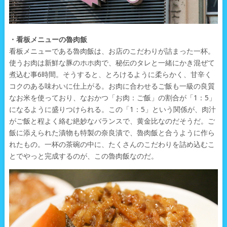
・看板メニューの魯肉飯
看板メニューである魯肉飯は、お店のこだわりが詰まった一杯。
使うお肉は新鮮な豚のホホ肉で、秘伝のタレと一緒にかき混ぜて
煮込む事6時間。そうすると、とろけるように柔らかく、甘辛く
コクのある味わいに仕上がる。お肉に合わせるご飯も一級の良質
なお米を使っており、なおかつ「お肉：ご飯」の割合が「1：5」
になるように盛りつけられる。この「1：5」という関係が、肉汁
がご飯と程よく絡む絶妙なバランスで、黄金比なのだそうだ。ご
飯に添えられた漬物も特製の奈良漬で、魯肉飯と合うように作ら
れたもの。一杯の茶碗の中に、たくさんのこだわりを詰め込むこ
とでやっと完成するのが、この魯肉飯なのだ。