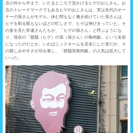
店の外から中まで、いたるところで見かけるヒゲのおじさん。お
店のトレードマークでもあるヒゲのおじさんは、実は先代のオー
ナーの張さんがモデル。休む間もなく働き続けていた張さんは、
ヒゲを剃る暇もないほどの忙しさで、ヒゲは伸びきっていた。そ
の姿を見た常連さんたちが、「ヒゲの張さん」と呼ぶようにな
り、現在の「鬍鬚（ヒゲ）の張（張さん）の魯肉飯」という名前
になったのだとか。いわばニックネームを店名にした形だが、そ
の親しみやすさが功を奏し、「髭鬚張魯肉飯」の人気は拡大して
いった。