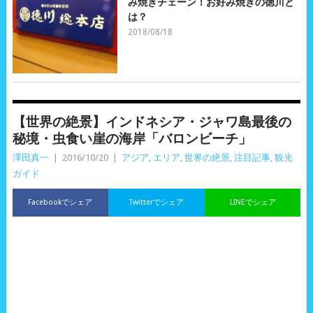
み焼きチェーン！お好み焼きの徳川と
は？
2018/08/18
【世界の絶景】インドネシア・ジャワ島最後の
秘境・虫食い崖の海岸「バロンビーチ」
澤田真一
|
2016/10/20
|
アジア
,
エリア
,
世界の絶景
,
注目記事
,
観光
ガイド
Facebookでシェア
Twitterでシェア
LINEでシェア