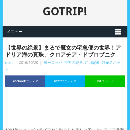
GOTRIP!
メニュー
【世界の絶景】まるで魔女の宅急便の世界！ア
ドリア海の真珠、クロアチア・ドブロブニク
mimi
|
2016/10/20
|
ヨーロッパ
,
世界の絶景
,
注目記事
,
観光スポッ
ト
Facebookでシェア
Twitterでシェア
LINEでシェア