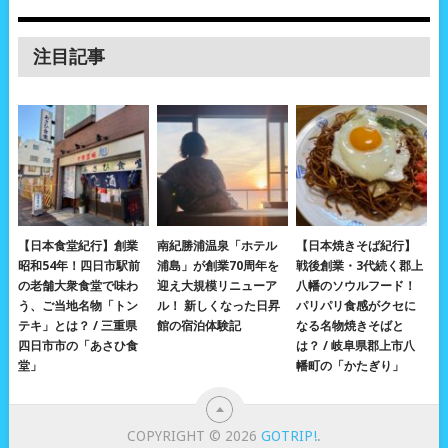
注目記事
【日本食堂紀行】創業
南紀勝浦温泉「ホテル
【日本焼きそば紀行】
昭和54年！四日市駅前
浦島」が創業70周年を
戦後創業・3代続く郡上
の老舗大衆食堂で味わ
迎え大規模リニューア
八幡のソウルフード！
う、ご当地名物「トン
ル！ 新しくなった日昇
パリパリ食感がクセに
テキ」とは？ / 三重県
館の宿泊体験記
なる名物焼きそばと
四日市市の「あさひ食
は？ / 岐阜県郡上市八
堂」
幡町の「かたぎり」
COPYRIGHT © 2026
GOTRIP!
.