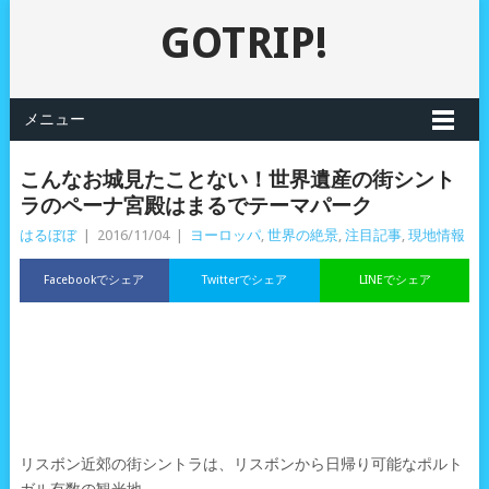
GOTRIP!
メニュー
こんなお城見たことない！世界遺産の街シント
ラのペーナ宮殿はまるでテーマパーク
はるぼぼ
|
2016/11/04
|
ヨーロッパ
,
世界の絶景
,
注目記事
,
現地情報
Facebookでシェア
Twitterでシェア
LINEでシェア
リスボン近郊の街シントラは、リスボンから日帰り可能なポルト