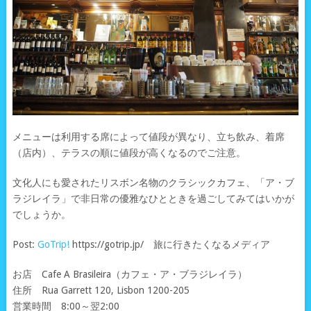
メニューは利用する席によって値段が異なり、立ち飲み、着席
（店内）、テラスの順に値段が高くなるのでご注意。
文化人にも愛されたリスボン名物のクラシックカフェ、「ア・ブ
ラジレイラ」で非日常の優雅なひとときを過ごしてみてはいかが
でしょうか。
Post:
GoTrip!
https://gotrip.jp/ 旅に行きたくなるメディア
お店 Cafe A Brasileira（カフェ・ア・ブラジレイラ）
住所 Rua Garrett 120, Lisbon 1200-205
営業時間 8:00～翌2:00