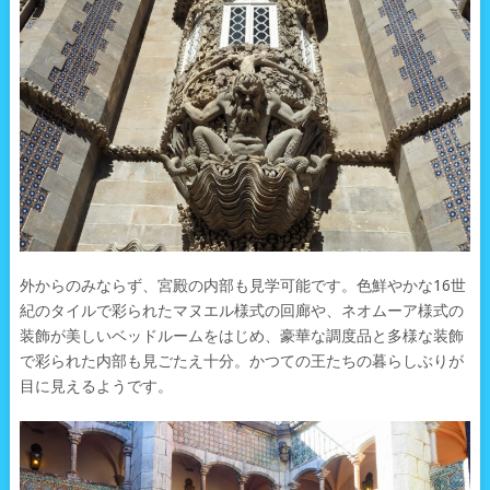
外からのみならず、宮殿の内部も見学可能です。色鮮やかな16世
紀のタイルで彩られたマヌエル様式の回廊や、ネオムーア様式の
装飾が美しいベッドルームをはじめ、豪華な調度品と多様な装飾
で彩られた内部も見ごたえ十分。かつての王たちの暮らしぶりが
目に見えるようです。