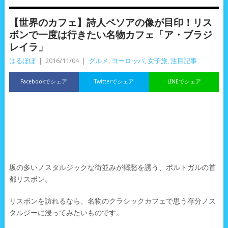
【世界のカフェ】詩人ペソアの像が目印！リス
ボンで一度は行きたい名物カフェ「ア・ブラジ
レイラ」
はるぼぼ
|
2016/11/04
|
グルメ
,
ヨーロッパ
,
女子旅
,
注目記事
Facebookでシェア
Twitterでシェア
LINEでシェア
坂の多いノスタルジックな街並みが郷愁を誘う、ポルトガルの首
都リスボン。
リスボンを訪れるなら、名物のクラシックカフェで思う存分ノス
タルジーに浸ってみたいものです。