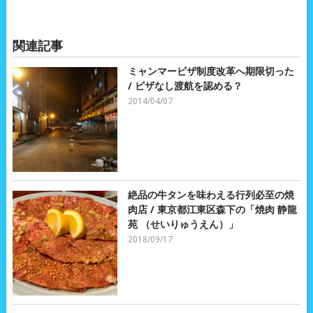
関連記事
ミャンマービザ制度改革へ期限切った
/ ビザなし渡航を認める？
2014/04/07
絶品の牛タンを味わえる行列必至の焼
肉店 / 東京都江東区森下の「焼肉 静龍
苑 （せいりゅうえん）」
2018/09/17