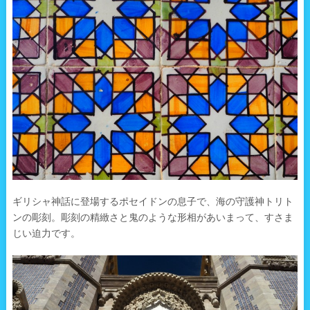
ギリシャ神話に登場するポセイドンの息子で、海の守護神トリト
ンの彫刻。彫刻の精緻さと鬼のような形相があいまって、すさま
じい迫力です。