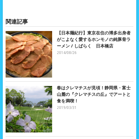
関連記事
【日本麺紀行】東京在住の博多出身者
がこよなく愛するホンモノの純豚骨ラ
ーメン / しばらく 日本橋店
2014/08/26
春はクレマチスが見頃！静岡県・富士
山麓の『クレマチスの丘』でアートと
食を満喫！
2019/03/31