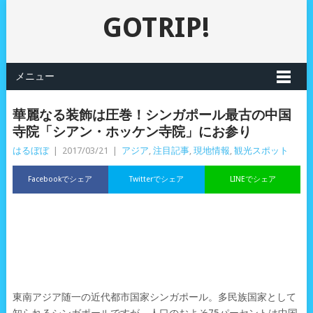
GOTRIP!
メニュー
華麗なる装飾は圧巻！シンガポール最古の中国
寺院「シアン・ホッケン寺院」にお参り
はるぼぼ
|
2017/03/21
|
アジア
,
注目記事
,
現地情報
,
観光スポット
Facebookでシェア
Twitterでシェア
LINEでシェア
東南アジア随一の近代都市国家シンガポール。多民族国家として