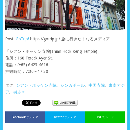
Post:
GoTrip!
https://gotrip.jp/ 旅に行きたくなるメディア
「シアン・ホッケン寺院(Thian Hock Keng Temple)」
住所：168 Terock Ayer St.
電話：(+65) 6423-4616
拝観時間：7:30～17:30
タグ:
シアン・ホッケン寺院
,
シンガポール
,
中国寺院
,
東南アジ
ア
,
街歩き
Facebookでシェア
Twitterでシェア
LINEでシェア