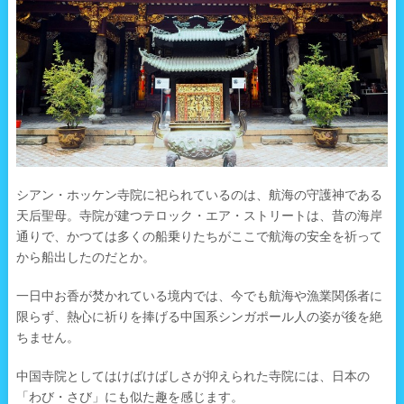
シアン・ホッケン寺院に祀られているのは、航海の守護神である
天后聖母。寺院が建つテロック・エア・ストリートは、昔の海岸
通りで、かつては多くの船乗りたちがここで航海の安全を祈って
から船出したのだとか。
一日中お香が焚かれている境内では、今でも航海や漁業関係者に
限らず、熱心に祈りを捧げる中国系シンガポール人の姿が後を絶
ちません。
中国寺院としてはけばけばしさが抑えられた寺院には、日本の
「わび・さび」にも似た趣を感じます。