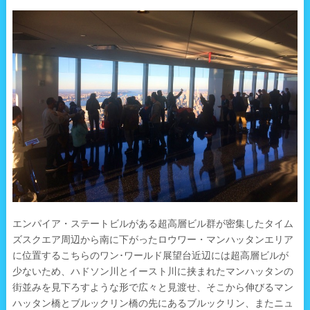
エンパイア・ステートビルがある超高層ビル群が密集したタイム
ズスクエア周辺から南に下がったロウワー・マンハッタンエリア
に位置するこちらのワン･ワールド展望台近辺には超高層ビルが
少ないため、ハドソン川とイースト川に挟まれたマンハッタンの
街並みを見下ろすような形で広々と見渡せ、そこから伸びるマン
ハッタン橋とブルックリン橋の先にあるブルックリン、またニュ