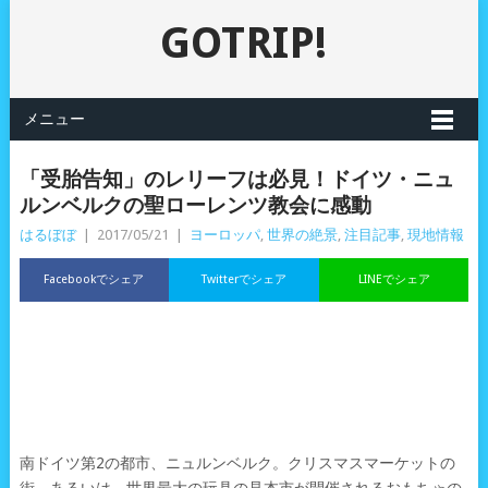
GOTRIP!
メニュー
「受胎告知」のレリーフは必見！ドイツ・ニュ
ルンベルクの聖ローレンツ教会に感動
はるぼぼ
|
2017/05/21
|
ヨーロッパ
,
世界の絶景
,
注目記事
,
現地情報
Facebookでシェア
Twitterでシェア
LINEでシェア
南ドイツ第2の都市、ニュルンベルク。クリスマスマーケットの