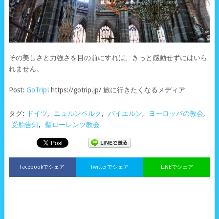
その美しさと力強さを目の前にすれば、きっと感動せずにはいら
れません。
Post:
GoTrip!
https://gotrip.jp/ 旅に行きたくなるメディア
タグ:
ドイツ
,
ニュルンベルク
,
バイエルン
,
ヨーロッパの教会
,
受胎告知
,
聖ローレンツ教会
Facebookでシェア
Twitterでシェア
LINEでシェア