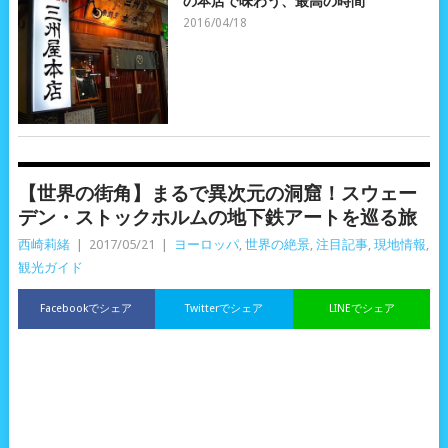
の本店で味わう、最高の時間
2016/04/18
【世界の街角】まるで異次元の洞窟！スウェー
デン・ストックホルムの地下鉄アートを巡る旅
西崎莉緒
|
2017/05/21
|
ヨーロッパ
,
世界の絶景
,
注目記事
,
現地情報
,
観光ガイド
Facebookでシェア
Twitterでシェア
LINEでシェア