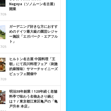
Nagoya（ソノムーン名古屋）
開業
07/26
ガーデニング好きな方におすす
めのドイツ最大級の園芸レジャ
ー施設「エガパーク・エアフル
ト」
07/25
ヒルトン名古屋 中国料理「王
朝」にて四川料理フェア〈刺激
的麻辣味〉サマーチャイニーズ
ビュッフェ開催中
07/20
明治38年創業！120年続く老舗
料亭で味わう名物あさり鍋と
は？ / 東京都江東区亀戸の「亀
戸升本 本店」