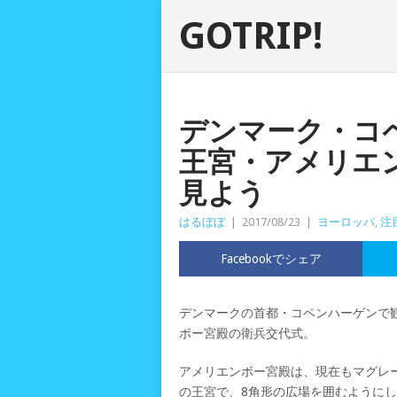
GOTRIP!
デンマーク・コ
王宮・アメリエ
見よう
はるぼぼ
|
2017/08/23
|
ヨーロッパ
,
注
Facebookでシェア
デンマークの首都・コペンハーゲンで
ボー宮殿の衛兵交代式。
アメリエンボー宮殿は、現在もマグレ
の王宮で、8角形の広場を囲むように