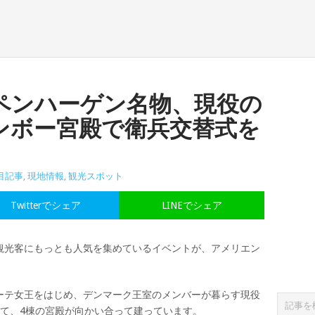
ペンハーゲン名物、現役の
ンボー宮殿で衛兵交替式を
目記事
,
現地情報
,
観光スポット
Twitterでシェア
LINEでシェア
観光客にもっとも人気を集めているイベントが、アメリエン
ーテ女王をはじめ、デンマーク王室のメンバーが暮らす現役
して、4棟の宮殿が向かい合って建っています。