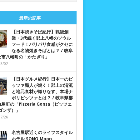
最新の記事
【日本焼きそば紀行】戦後創
業・3代続く郡上八幡のソウル
フード！パリパリ食感がクセに
なる名物焼きそばとは？ / 岐阜
上市八幡町の「かたぎり」
08/02
【日本グルメ紀行】日本一のピ
ッツァ職人が焼く！郡上の清流
と地元食材が織りなす、本場ナ
ポリピッツァとは？ / 岐阜県郡
鳥町の「Pizzeria Gonza（ピッツェ
 ゴンザ）」
07/26
名古屋駅近くのライフスタイル
ホテル SONO Moon