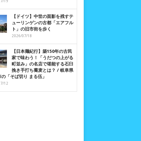
07/19
【ドイツ】中世の面影を残すテ
ューリンゲンの古都「エアフル
ト」の旧市街を歩く
2026/07/18
【日本麺紀行】築150年の古民
家で味わう！「うだつの上がる
町並み」の名店で堪能する石臼
挽き手打ち蕎麦とは？ / 岐阜県
市の「そば切り まる伍」
07/12