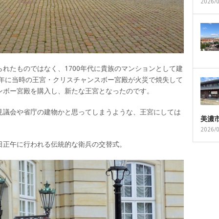
2026/
れたものではなく、1700年代に貴族のマンションとして建
4年に当時の王宮・クリスチャンスボー宮殿が火災で焼失して
ンボー宮殿を購入し、新たな王宮となったのです。
見議会や省庁の建物かと思ってしまうような、王宮にしては
美濃
2026/
日正午に行われる伝統的な衛兵の交替式。