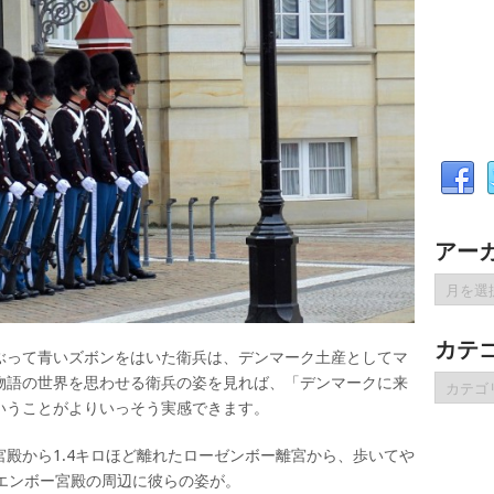
アー
ア
ー
カ
カテ
イ
ぶって青いズボンをはいた衛兵は、デンマーク土産としてマ
ブ
カ
物語の世界を思わせる衛兵の姿を見れば、「デンマークに来
テ
いうことがよりいっそう実感できます。
ゴ
リ
殿から1.4キロほど離れたローゼンボー離宮から、歩いてや
ー
エンボー宮殿の周辺に彼らの姿が。