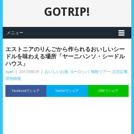
GOTRIP!
メニュー
エストニアのりんごから作られるおいしいシー
ドルを味わえる場所「ヤーニハンソ・シードル
ハウス」
ayan
|
2017/09/29
|
おいしいお酒
,
ヨーロッパ
,
体験ツアー
,
注目記事
,
現地情報
Facebookでシェア
Twitterでシェア
LINEでシェア