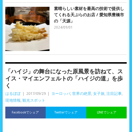
素晴らしい素材を最高の技術で提供し
てくれる天ぷらのお店 / 愛知県豊橋市
の「天源」
2024/09/01
「ハイジ」の舞台になった原風景を訪ねて、ス
イス・マイエンフェルトの「ハイジの道」を歩
く
はるぼぼ
|
2017/09/29
|
ヨーロッパ
,
世界の絶景
,
女子旅
,
注目記事
,
現地情報
,
観光スポット
Facebookでシェア
Twitterでシェア
LINEでシェア