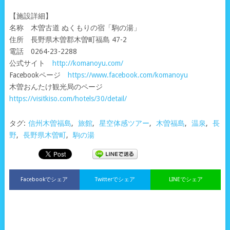
【施設詳細】
名称 木曽古道 ぬくもりの宿「駒の湯」
住所 長野県木曽郡木曽町福島 47-2
電話 0264-23-2288
公式サイト
http://komanoyu.com/
Facebookページ
https://www.facebook.com/komanoyu
木曽おんたけ観光局のページ
https://visitkiso.com/hotels/30/detail/
タグ:
信州木曽福島
,
旅館
,
星空体感ツアー
,
木曽福島
,
温泉
,
長
野
,
長野県木曽町
,
駒の湯
Facebookでシェア
Twitterでシェア
LINEでシェア