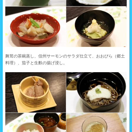
舞茸の茶碗蒸し、信州サーモンのサラダ仕立て、おおびら（郷土
料理）、茄子と生麩の揚げ浸し。