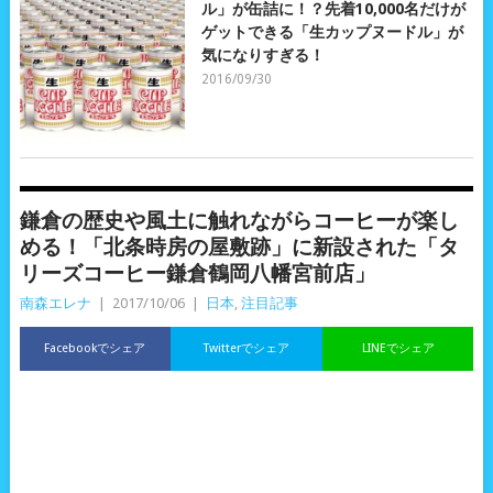
ル」が缶詰に！？先着10,000名だけが
ゲットできる「生カップヌードル」が
気になりすぎる！
2016/09/30
鎌倉の歴史や風土に触れながらコーヒーが楽し
める！「北条時房の屋敷跡」に新設された「タ
リーズコーヒー鎌倉鶴岡八幡宮前店」
南森エレナ
|
2017/10/06
|
日本
,
注目記事
Facebookでシェア
Twitterでシェア
LINEでシェア