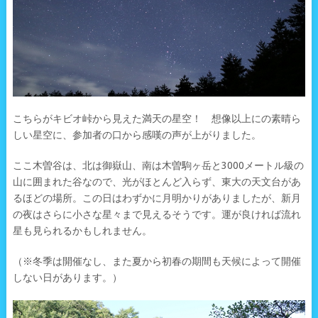
こちらがキビオ峠から見えた満天の星空！ 想像以上にの素晴ら
しい星空に、参加者の口から感嘆の声が上がりました。
ここ木曽谷は、北は御嶽山、南は木曽駒ヶ岳と3000メートル級の
山に囲まれた谷なので、光がほとんど入らず、東大の天文台があ
るほどの場所。この日はわずかに月明かりがありましたが、新月
の夜はさらに小さな星々まで見えるそうです。運が良ければ流れ
星も見られるかもしれません。
（※冬季は開催なし、また夏から初春の期間も天候によって開催
しない日があります。）