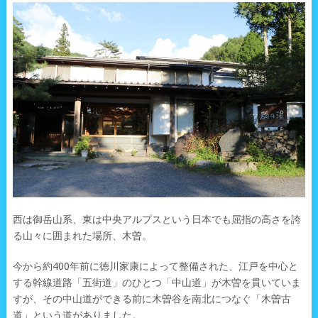
西は御岳山系、東は中央アルプスという日本でも屈指の高さを誇
る山々に囲まれた場所、木曽。
今から約400年前に徳川家康によって整備された、江戸を中心と
する幹線道路「五街道」のひとつ「中山道」が木曽を貫いていま
すが、その中山道ができる前に木曽谷を南北につなぐ「木曽古
道」という道がありました。