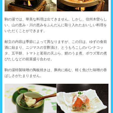
駒の湯では、華美な料理は出てきません。しかし、信州木曽らし
い、山の恵み・川の恵みをふんだんに取り入れたおいしい料理を
いただくことができます。
献立の内容は季節によって異なりますが、この日は、ゆずの食前
酒に始まり、ニジマスの甘酢漬け、とうもろこしのパンナコッ
タ、五平餅、トマトと茗荷の天ぷら、鯉のうま煮、ボウズ茸の煮
びたしなどの前菜盛り合わせ。
駒の湯特製味噌の陶板焼きは、豚肉に絡む、軽く焦げた味噌の香
ばしさがたまりません。