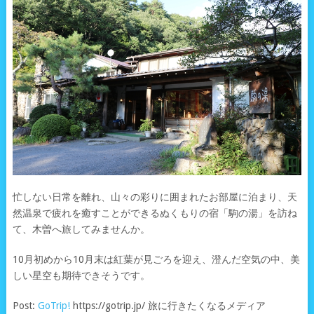
忙しない日常を離れ、山々の彩りに囲まれたお部屋に泊まり、天
然温泉で疲れを癒すことができるぬくもりの宿「駒の湯」を訪ね
て、木曽へ旅してみませんか。
10月初めから10月末は紅葉が見ごろを迎え、澄んだ空気の中、美
しい星空も期待できそうです。
Post:
GoTrip!
https://gotrip.jp/ 旅に行きたくなるメディア