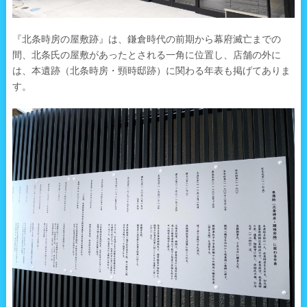
『北条時房の屋敷跡』は、鎌倉時代の前期から幕府滅亡までの
間、北条氏の屋敷があったとされる一角に位置し、店舗の外に
は、本遺跡（北条時房・頸時邸跡）に関わる年表も掲げてありま
す。