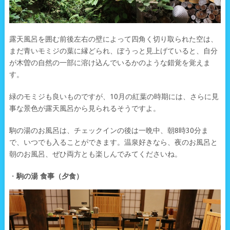
露天風呂を囲む前後左右の壁によって四角く切り取られた空は、
まだ青いモミジの葉に縁どられ、ぼうっと見上げていると、自分
が木曽の自然の一部に溶け込んでいるかのような錯覚を覚えま
す。
緑のモミジも良いものですが、10月の紅葉の時期には、さらに見
事な景色が露天風呂から見られるそうですよ。
駒の湯のお風呂は、チェックインの後は一晩中、朝8時30分ま
で、いつでも入ることができます。温泉好きなら、夜のお風呂と
朝のお風呂、ぜひ両方とも楽しんでみてくださいね。
・
駒の湯 食事（夕食）