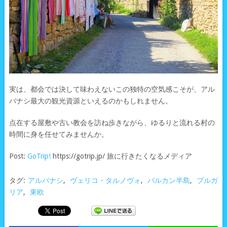
実は、都会では決して味わえないこの独特の空気感こそが、アル
バナシ最大の観光資源といえるのかもしれません。
点在する屋敷や古い教会を訪ね歩きながら、ゆるりと流れる村の
時間に身を任せてみませんか。
Post:
GoTrip!
https://gotrip.jp/ 旅に行きたくなるメディア
タグ:
アルバナシ
,
ヴェリコ・タルノヴォ
,
バルカン半島
,
ブルガ
リア
,
東欧