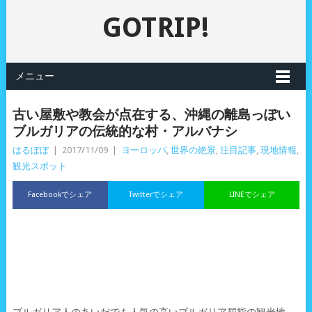
GOTRIP!
メニュー
古い屋敷や教会が点在する、沖縄の離島っぽい
ブルガリアの伝統的な村・アルバナシ
はるぼぼ
|
2017/11/09
|
ヨーロッパ
,
世界の絶景
,
注目記事
,
現地情報
,
観光スポット
Facebookでシェア
Twitterでシェア
LINEでシェア