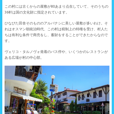
この村には古くからの屋敷が80あまり点在していて、そのうちの
36軒は国の文化財に指定されています。
ひなびた田舎そのもののアルバナシに美しい屋敷が多いわけ。そ
れはオスマン朝統治時代、この村は税制上の特権を受け、村人た
ちは有利な条件で商売をし、蓄財をすることができたからなので
す。
ヴェリコ・タルノヴォ発着のバス停や、いくつかのレストランが
ある広場が村の中心部。