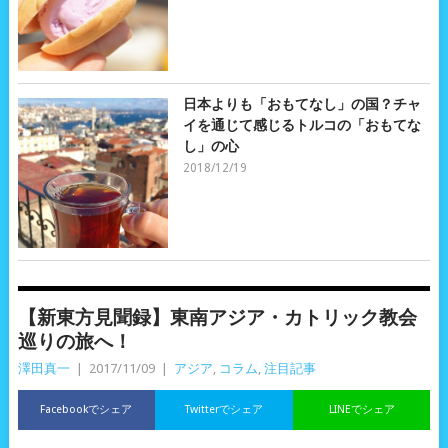
日本よりも「おもてなし」の国？チャ
イを通じて感じるトルコの「おもてな
し」の心
2018/12/19
【新東方見聞録】東南アジア・カトリック教会
巡りの旅へ！
澤田真一
|
2017/11/09
|
アジア
,
コラム
,
注目記事
Facebookでシェア
Twitterでシェア
LINEでシェア