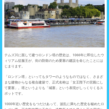
テムズ川に面して建つロンドン塔の歴史は、1066年に即位したウ
ィリアム征服王が、街の防衛のため要塞の建設を命じたことには
じまります。
「ロンドン塔」といってもタワーのようなものではなく、さまざ
まな建物からなる複合建築で、正式名称は「女王陛下の宮殿にし
て要塞」。塔というよりも「城塞」という表現がしっくりくるス
ポットです。
1000年近い歴史をもつだけあって、波乱に満ちた歴史を秘めたロ