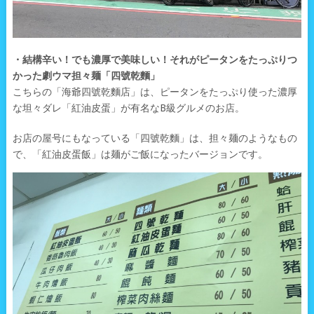
・結構辛い！でも濃厚で美味しい！それがピータンをたっぷりつ
かった劇ウマ担々麺「四號乾麵」
こちらの「海爺四號乾麵店」は、ピータンをたっぷり使った濃厚
な坦々ダレ「紅油皮蛋」が有名なB級グルメのお店。
お店の屋号にもなっている「四號乾麵」は、担々麺のようなもの
で、「紅油皮蛋飯」は麺がご飯になったバージョンです。