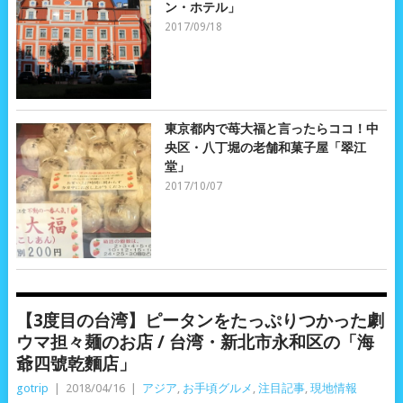
ン・ホテル」
2017/09/18
東京都内で苺大福と言ったらココ！中
央区・八丁堀の老舗和菓子屋「翠江
堂」
2017/10/07
【3度目の台湾】ピータンをたっぷりつかった劇
ウマ担々麺のお店 / 台湾・新北市永和区の「海
爺四號乾麵店」
gotrip
|
2018/04/16
|
アジア
,
お手頃グルメ
,
注目記事
,
現地情報