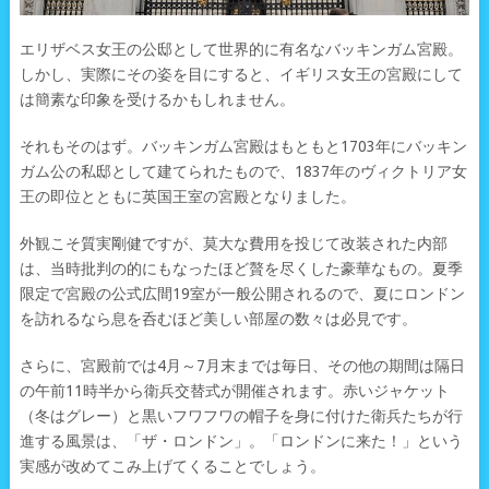
エリザベス女王の公邸として世界的に有名なバッキンガム宮殿。
しかし、実際にその姿を目にすると、イギリス女王の宮殿にして
は簡素な印象を受けるかもしれません。
それもそのはず。バッキンガム宮殿はもともと1703年にバッキン
ガム公の私邸として建てられたもので、1837年のヴィクトリア女
王の即位とともに英国王室の宮殿となりました。
外観こそ質実剛健ですが、莫大な費用を投じて改装された内部
は、当時批判の的にもなったほど贅を尽くした豪華なもの。夏季
限定で宮殿の公式広間19室が一般公開されるので、夏にロンドン
を訪れるなら息を呑むほど美しい部屋の数々は必見です。
さらに、宮殿前では4月～7月末までは毎日、その他の期間は隔日
の午前11時半から衛兵交替式が開催されます。赤いジャケット
（冬はグレー）と黒いフワフワの帽子を身に付けた衛兵たちが行
進する風景は、「ザ・ロンドン」。「ロンドンに来た！」という
実感が改めてこみ上げてくることでしょう。