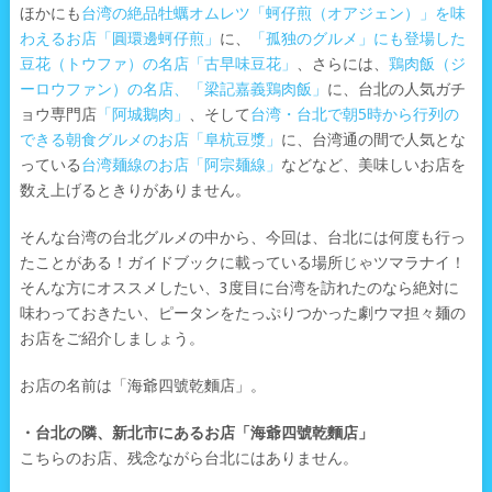
ほかにも
台湾の絶品牡蠣オムレツ「蚵仔煎（オアジェン）」を味
わえるお店「圓環邊蚵仔煎」
に、
「孤独のグルメ」にも登場した
豆花（トウファ）の名店「古早味豆花」
、さらには、
鶏肉飯（ジ
ーロウファン）の名店、「梁記嘉義鶏肉飯」
に、台北の人気ガチ
ョウ専門店
「阿城鵝肉」
、そして
台湾・台北で朝5時から行列の
できる朝食グルメのお店「阜杭豆漿」
に、台湾通の間で人気とな
っている
台湾麺線のお店「阿宗麺線」
などなど、美味しいお店を
数え上げるときりがありません。
そんな台湾の台北グルメの中から、今回は、台北には何度も行っ
たことがある！ガイドブックに載っている場所じゃツマラナイ！
そんな方にオススメしたい、3度目に台湾を訪れたのなら絶対に
味わっておきたい、ピータンをたっぷりつかった劇ウマ担々麺の
お店をご紹介しましょう。
お店の名前は「海爺四號乾麵店」。
・台北の隣、新北市にあるお店「海爺四號乾麵店」
こちらのお店、残念ながら台北にはありません。