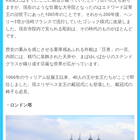
8世紀にはすでにここに教会が建っていたという言い伝えもあり
ますが、現在のような壮麗な大寺院となったのはエドワード証誓
王の治世下にあった1065年のことです。それから200年後、ヘン
リー3世が当時フランスで流行していたゴシック様式に改築しま
した。現在寺院内で見られる彫刻は、その時代のものがほとんど
です。
歴史の重みを感じさせる重厚感あふれる外観は「圧巻」の一言。
内部には、精巧に装飾された天井や、まばゆいばかりのステンド
グラスが織り成す荘厳な世界が広がっています。
1066年のウィリアム征服王以来、40人の王や女王たちがここで即
位しました。現エリザベス女王の戴冠式にも登場した、戴冠式の
椅子も必見。
・ロンドン塔