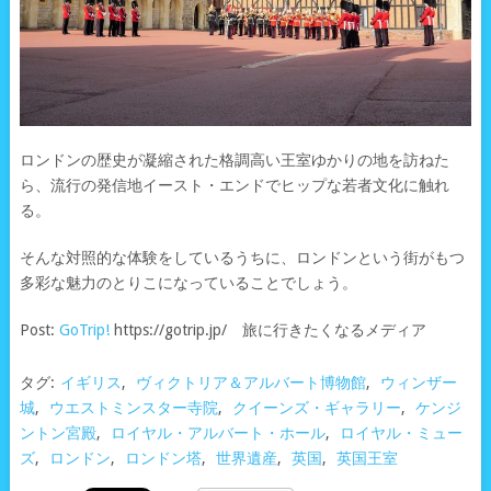
ロンドンの歴史が凝縮された格調高い王室ゆかりの地を訪ねた
ら、流行の発信地イースト・エンドでヒップな若者文化に触れ
る。
そんな対照的な体験をしているうちに、ロンドンという街がもつ
多彩な魅力のとりこになっていることでしょう。
Post:
GoTrip!
https://gotrip.jp/ 旅に行きたくなるメディア
タグ:
イギリス
,
ヴィクトリア＆アルバート博物館
,
ウィンザー
城
,
ウエストミンスター寺院
,
クイーンズ・ギャラリー
,
ケンジ
ントン宮殿
,
ロイヤル・アルバート・ホール
,
ロイヤル・ミュー
ズ
,
ロンドン
,
ロンドン塔
,
世界遺産
,
英国
,
英国王室