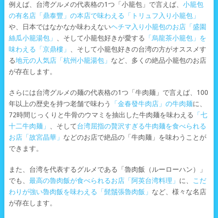
例えば、台湾グルメの代表格の1つ「小籠包」で言えば、
小籠包
の有名店「鼎泰豐」の本店で味わえる「トリュフ入り小籠包」
や、日本ではなかなか味わえない
ヘチマ入り小籠包のお店「盛園
絲瓜小籠湯包」
、そして小籠包好きが愛する
「烏龍茶小籠包」を
味わえる「京鼎樓」
、そして小籠包好きの台湾の方がオススメす
る
地元の人気店「杭州小籠湯包」
など、多くの絶品小籠包のお店
が存在します。
さらには台湾グルメの麺の代表格の1つ「牛肉麺」で言えば、100
年以上の歴史を持つ老舗で味わう
「金春發牛肉店」の牛肉麺
に、
72時間じっくりと牛骨のウマミを抽出した牛肉麺を味わえる
「七
十二牛肉麺」
、そして
台湾屈指の贅沢すぎる牛肉麺を食べられる
お店「故宮晶華」
などのお店で絶品の「牛肉麺」を味わうことが
できます。
また、台湾を代表するグルメである「魯肉飯（ルーローハン）」
でも、
最高の魯肉飯が食べられるお店「阿英台湾料理」
に、
こだ
わりが強い魯肉飯を味わえる「髭鬚張魯肉飯」
など、様々な名店
が存在します。