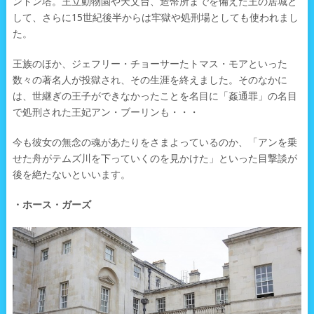
ンドン塔。王立動物園や天文台、造幣所までを備えた王の居城と
して、さらに15世紀後半からは牢獄や処刑場としても使われまし
た。
王族のほか、ジェフリー・チョーサーたトマス・モアといった
数々の著名人が投獄され、その生涯を終えました。そのなかに
は、世継ぎの王子ができなかったことを名目に「姦通罪」の名目
で処刑された王妃アン・ブーリンも・・・
今も彼女の無念の魂があたりをさまよっているのか、「アンを乗
せた舟がテムズ川を下っていくのを見かけた」といった目撃談が
後を絶たないといいます。
・ホース・ガーズ