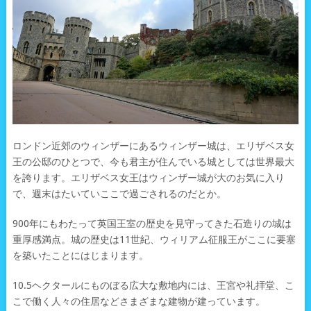
ロンドン近郊のウィンザーにあるウィンザー城は、エリザベス女
王の公邸のひとつで、今も君主が住んでいる城としては世界最大
を誇ります。エリザベス女王はウィンザー城が大のお気に入り
で、週末はたいていここで過ごされるのだとか。
900年にもわたって英国王室の歴史を見守ってきた石造りの城は
重厚感満点。城の歴史は11世紀、ウィリアム征服王がここに要塞
を築いたことにはじまります。
10.5ヘクタールにものぼる広大な敷地内には、王宮や礼拝堂、こ
こで働く人々の住居などさまざまな建物が建っています。