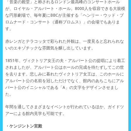
「音楽の殿堂」と称されるロンドン最高峰のコンサートホール
が、ロイヤル・アルバート・ホール。8000人を収容できる大規模
な円形劇場で、毎年夏にBBCが主催する「ヘンリー・ウッド・プ
ロムナード・コンサート（通称プロムス）」の会場でもありま
す。
赤レンガとテラコッタで彩られた外観は、一度見ると忘れられな
いのエキゾチックな雰囲気を醸し出しています。
1851年、ヴィクトリア女王の夫・アルバート公の提唱により着工
されましたが、アルバート公はホールの完成を待たずしてこの世
を去ります。悲しみに暮れたヴィクトリア女王は、このホールに
アルバート公の名前を冠しただけでなく、館内のあちこちにアル
バート公のイニシャルである「A」の文字をデザインさせまし
た。
年間を通してさまざまなイベントが行われているほか、ガイドツ
アーによる館内見学も可能です。
・ケンジントン宮殿