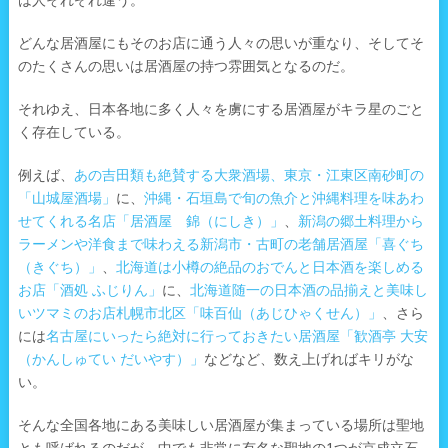
は人それぞれ違う。
どんな居酒屋にもそのお店に通う人々の思いが重なり、そしてそ
のたくさんの思いは居酒屋の持つ雰囲気となるのだ。
それゆえ、日本各地に多く人々を虜にする居酒屋がキラ星のごと
く存在している。
例えば、
あの吉田類も絶賛する大衆酒場、東京・江東区南砂町の
「山城屋酒場」
に、
沖縄・石垣島で旬の魚介と沖縄料理を味あわ
せてくれる名店「居酒屋 錦（にしき）」
、
新潟の郷土料理から
ラーメンや洋食まで味わえる新潟市・古町の老舗居酒屋「喜ぐち
（きぐち）」
、
北海道は小樽の絶品のおでんと日本酒を楽しめる
お店「酒処 ふじりん」
に、
北海道随一の日本酒の品揃えと美味し
いツマミのお店札幌市北区「味百仙（あじひゃくせん）」
、さら
には
名古屋にいったら絶対に行っておきたい居酒屋「歓酒亭 大安
（かんしゅてい だいやす）」
などなど、数え上げればキリがな
い。
そんな全国各地にある美味しい居酒屋が集まっている場所は聖地