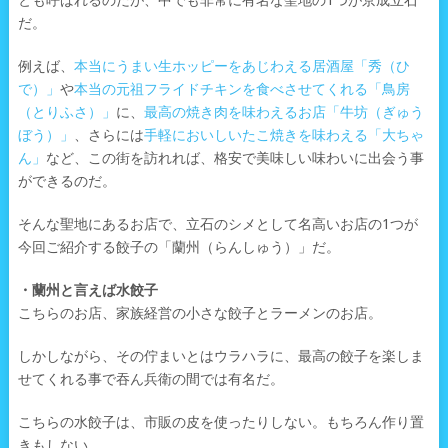
とも呼ばれるのだが、中でも非常に有名な聖地の1つが京成立石
だ。
例えば、
本当にうまい生ホッピーをあじわえる居酒屋「秀（ひ
で）」
や
本当の元祖フライドチキンを食べさせてくれる「鳥房
（とりふさ）」
に、
最高の焼き肉を味わえるお店「牛坊（ぎゅう
ぼう）」
、さらには
手軽においしいたこ焼きを味わえる「大ちゃ
ん」
など、この街を訪れれば、格安で美味しい味わいに出会う事
ができるのだ。
そんな聖地にあるお店で、立石のシメとして名高いお店の1つが
今回ご紹介する餃子の「蘭州（らんしゅう）」だ。
・蘭州と言えば水餃子
こちらのお店、家族経営の小さな餃子とラーメンのお店。
しかしながら、その佇まいとはウラハラに、最高の餃子を楽しま
せてくれる事で吞ん兵衛の間では有名だ。
こちらの水餃子は、市販の皮を使ったりしない。もちろん作り置
きもしない。