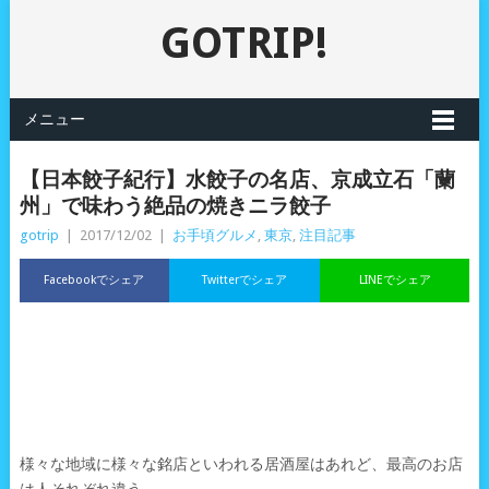
GOTRIP!
メニュー
【日本餃子紀行】水餃子の名店、京成立石「蘭
州」で味わう絶品の焼きニラ餃子
gotrip
|
2017/12/02
|
お手頃グルメ
,
東京
,
注目記事
Facebookでシェア
Twitterでシェア
LINEでシェア
様々な地域に様々な銘店といわれる居酒屋はあれど、最高のお店