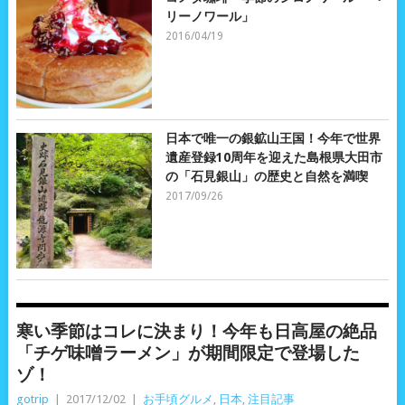
リーノワール」
2016/04/19
日本で唯一の銀鉱山王国！今年で世界
遺産登録10周年を迎えた島根県大田市
の「石見銀山」の歴史と自然を満喫
2017/09/26
寒い季節はコレに決まり！今年も日高屋の絶品
「チゲ味噌ラーメン」が期間限定で登場した
ゾ！
gotrip
|
2017/12/02
|
お手頃グルメ
,
日本
,
注目記事