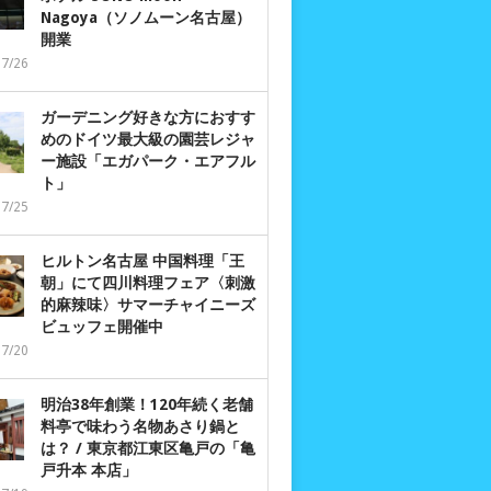
Nagoya（ソノムーン名古屋）
開業
07/26
ガーデニング好きな方におすす
めのドイツ最大級の園芸レジャ
ー施設「エガパーク・エアフル
ト」
07/25
ヒルトン名古屋 中国料理「王
朝」にて四川料理フェア〈刺激
的麻辣味〉サマーチャイニーズ
ビュッフェ開催中
07/20
明治38年創業！120年続く老舗
料亭で味わう名物あさり鍋と
は？ / 東京都江東区亀戸の「亀
戸升本 本店」