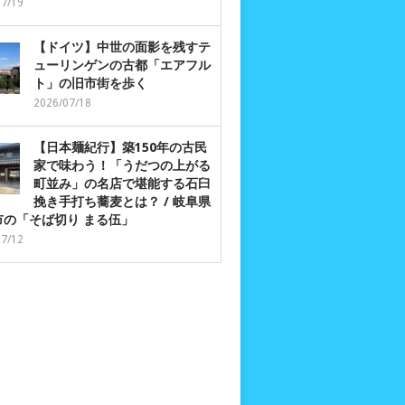
07/19
【ドイツ】中世の面影を残すテ
ューリンゲンの古都「エアフル
ト」の旧市街を歩く
2026/07/18
【日本麺紀行】築150年の古民
家で味わう！「うだつの上がる
町並み」の名店で堪能する石臼
挽き手打ち蕎麦とは？ / 岐阜県
市の「そば切り まる伍」
07/12