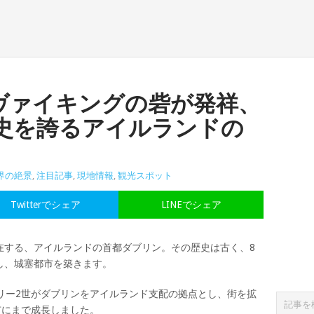
ヴァイキングの砦が発祥、
歴史を誇るアイルランドの
界の絶景
,
注目記事
,
現地情報
,
観光スポット
Twitterでシェア
LINEでシェア
在する、アイルランドの首都ダブリン。その歴史は古く、8
し、城塞都市を築きます。
リー2世がダブリンをアイルランド支配の拠点とし、街を拡
市にまで成長しました。