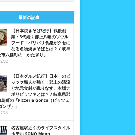
最新の記事
【日本焼きそば紀行】戦後創
業・3代続く郡上八幡のソウル
フード！パリパリ食感がクセに
なる名物焼きそばとは？ / 岐阜
上市八幡町の「かたぎり」
08/02
【日本グルメ紀行】日本一のピ
ッツァ職人が焼く！郡上の清流
と地元食材が織りなす、本場ナ
ポリピッツァとは？ / 岐阜県郡
鳥町の「Pizzeria Gonza（ピッツェ
 ゴンザ）」
07/26
名古屋駅近くのライフスタイル
ホテル SONO Moon