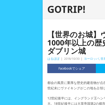
GOTRIP!
【世界のお城】
1000年以上の
ダブリン城
はるぼぼ
|
2018/10/30
|
ヨーロッパ
,
世
Facebookでシェア
都会の風景に重厚な歴史的建造物が点
世紀末にヴァイキングがこの地を占領
12世紀後半には、イングランド王ヘン
大。18世紀後半には大英帝国第2の都