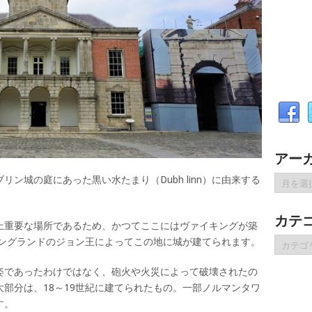
アー
ア
ン城の庭にあった黒い水たまり（Dubh linn）に由来する
ー
カ
カテ
イ
上重要な場所であるため、かつてここにはヴァイキングが築
ブ
カ
イングランドのジョン王によってこの地に城が建てられます。
テ
ゴ
姿であったわけではなく、砲火や火災によって破壊されたの
リ
部分は、18～19世紀に建てられたもの。一部ノルマンタワ
ー
す。