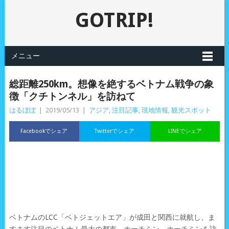
GOTRIP!
メニュー
総距離250km。想像を絶するベトナム戦争の象
徴「クチトンネル」を訪ねて
はるぼぼ
|
2019/05/13
|
アジア
,
注目記事
,
現地情報
,
観光スポット
Facebookでシェア
Twitterでシェア
LINEでシェア
ベトナムのLCC「ベトジェットエア」が成田と関西に就航し、ま