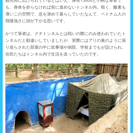
観光用に広げられているとはいえ、身長150cmと小柄な筆者で
も、身体を折らなければ前に進めないトンネル内。暗く、酸素も
薄いこの空間で、息を潜めて暮らしていたなんて、ベトナム人の
我慢強さに頭が下がる思いです。
かつて筆者は、クチトンネルとは戦いの際にのみ使われていたト
ンネルだと勘違いしていましたが、実際にはアリの巣のように張
り巡らされた部屋の中に炊事場や病院、学校までもが設けられ、
住民たちはトンネル内で生活を送っていたのです。