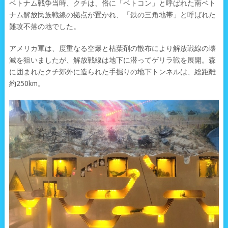
ベトナム戦争当時、クチは、俗に「ベトコン」と呼ばれた南ベト
ナム解放民族戦線の拠点が置かれ、「鉄の三角地帯」と呼ばれた
難攻不落の地でした。
アメリカ軍は、度重なる空爆と枯葉剤の散布により解放戦線の壊
滅を狙いましたが、解放戦線は地下に潜ってゲリラ戦を展開。森
に囲まれたクチ郊外に造られた手掘りの地下トンネルは、総距離
約250km。