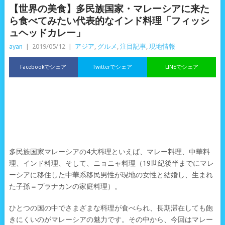
【世界の美食】多民族国家・マレーシアに来た
ら食べてみたい代表的なインド料理「フィッシ
ュヘッドカレー」
ayan
|
2019/05/12
|
アジア
,
グルメ
,
注目記事
,
現地情報
Facebookでシェア
Twitterでシェア
LINEでシェア
多民族国家マレーシアの4大料理といえば、マレー料理、中華料
理、インド料理、そして、ニョニャ料理（19世紀後半までにマレ
ーシアに移住した中華系移民男性が現地の女性と結婚し、生まれ
た子孫＝プラナカンの家庭料理）。
ひとつの国の中でさまざまな料理が食べられ、長期滞在しても飽
きにくいのがマレーシアの魅力です。その中から、今回はマレー