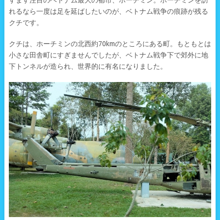
すます注目のベトナム最大の都市、ホーチミン。ホーチミンを訪
れるなら一度は足を延ばしたいのが、ベトナム戦争の痕跡が残る
クチです。
クチは、ホーチミンの北西約70kmのところにある町。もともとは
小さな田舎町にすぎませんでしたが、ベトナム戦争下で郊外に地
下トンネルが造られ、世界的に有名になりました。