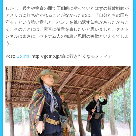
しかし、兵力や物資の面で圧倒的に劣っていたはずの解放戦線が
アメリカに打ち砕かれることがなかったのは、「自分たちの国を
守る」という強い意志と、ハンデを跳ね返す知恵があったからこ
そ。そのことには、素直に敬意を表したいと思いました。クチト
ンネルはまさに、ベトナム人の知恵と忍耐の象徴といえるでしょ
う。
Post:
GoTrip!
http://gotrip.jp/旅に行きたくなるメディア