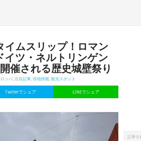
タイムスリップ！ロマン
ドイツ・ネルトリンゲン
け開催される歴史城壁祭り
ーロッパ
,
注目記事
,
現地情報
,
観光スポット
Twitterでシェア
LINEでシェア