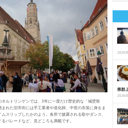
2026/
県郡
2026/
のネルトリンゲンでは、3年に一度だけ歴史的な「城壁祭
囲まれた旧市街には手工業者や道化師、中世の衣装に身をま
イムスリップしたかのよう。各所で披露される歌やダンス、
するパレードなど、見どころも満載です。