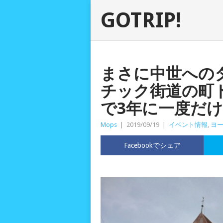
GOTRIP!
まさに中世への
チック街道の町
で3年に一度だ
Mops
|
2019/09/19
|
イベント情報
,
ヨ
Facebookでシェア