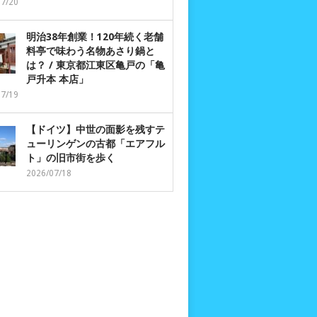
07/20
明治38年創業！120年続く老舗
料亭で味わう名物あさり鍋と
は？ / 東京都江東区亀戸の「亀
戸升本 本店」
07/19
【ドイツ】中世の面影を残すテ
ューリンゲンの古都「エアフル
ト」の旧市街を歩く
2026/07/18