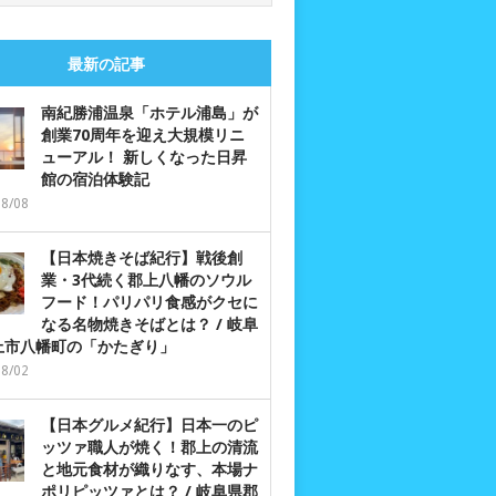
最新の記事
南紀勝浦温泉「ホテル浦島」が
創業70周年を迎え大規模リニ
ューアル！ 新しくなった日昇
館の宿泊体験記
08/08
【日本焼きそば紀行】戦後創
業・3代続く郡上八幡のソウル
フード！パリパリ食感がクセに
なる名物焼きそばとは？ / 岐阜
上市八幡町の「かたぎり」
08/02
【日本グルメ紀行】日本一のピ
ッツァ職人が焼く！郡上の清流
と地元食材が織りなす、本場ナ
ポリピッツァとは？ / 岐阜県郡