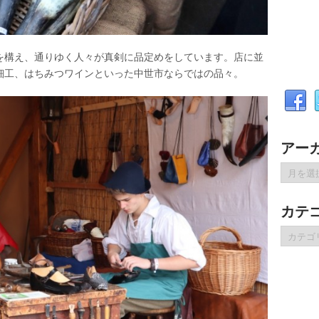
を構え、通りゆく人々が真剣に品定めをしています。店に並
細工、はちみつワインといった中世市ならではの品々。
アー
ア
ー
カ
カテ
イ
ブ
カ
テ
ゴ
リ
ー