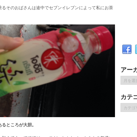
乗るそのおばさんは途中でセブンイレブンによって私にお茶
アー
ア
ー
カ
カテ
イ
ブ
カ
テ
ゴ
リ
あるところが大胆。
ー