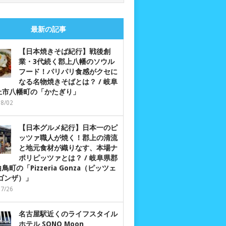
最新の記事
【日本焼きそば紀行】戦後創
業・3代続く郡上八幡のソウル
フード！パリパリ食感がクセに
なる名物焼きそばとは？ / 岐阜
上市八幡町の「かたぎり」
08/02
【日本グルメ紀行】日本一のピ
ッツァ職人が焼く！郡上の清流
と地元食材が織りなす、本場ナ
ポリピッツァとは？ / 岐阜県郡
鳥町の「Pizzeria Gonza（ピッツェ
 ゴンザ）」
07/26
名古屋駅近くのライフスタイル
ホテル SONO Moon