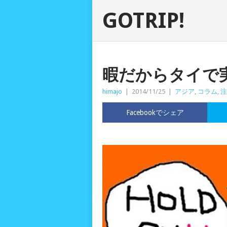
GOTRIP!
暇だからタイで
himajo
|
2014/11/25
|
アジア
,
コラム
,
注
Facebookでシェア