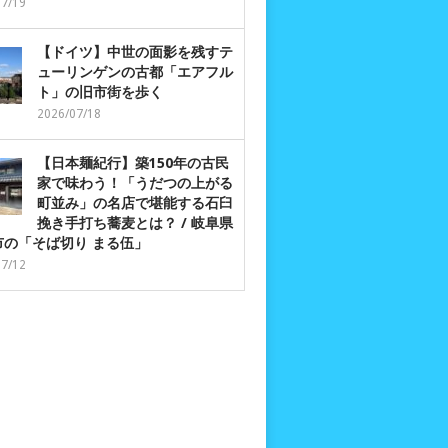
07/19
【ドイツ】中世の面影を残すテ
ューリンゲンの古都「エアフル
ト」の旧市街を歩く
2026/07/18
【日本麺紀行】築150年の古民
家で味わう！「うだつの上がる
町並み」の名店で堪能する石臼
挽き手打ち蕎麦とは？ / 岐阜県
市の「そば切り まる伍」
07/12