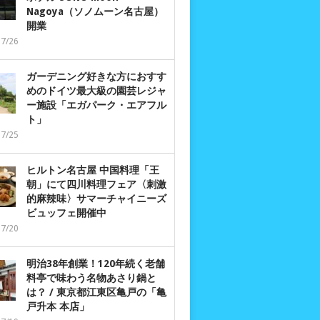
Nagoya（ソノムーン名古屋）
開業
07/26
ガーデニング好きな方におすす
めのドイツ最大級の園芸レジャ
ー施設「エガパーク・エアフル
ト」
07/25
ヒルトン名古屋 中国料理「王
朝」にて四川料理フェア〈刺激
的麻辣味〉サマーチャイニーズ
ビュッフェ開催中
07/20
明治38年創業！120年続く老舗
料亭で味わう名物あさり鍋と
は？ / 東京都江東区亀戸の「亀
戸升本 本店」