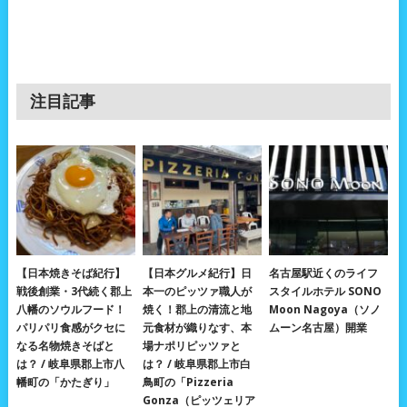
注目記事
【日本焼きそば紀行】
【日本グルメ紀行】日
名古屋駅近くのライフ
戦後創業・3代続く郡上
本一のピッツァ職人が
スタイルホテル SONO
八幡のソウルフード！
焼く！郡上の清流と地
Moon Nagoya（ソノ
パリパリ食感がクセに
元食材が織りなす、本
ムーン名古屋）開業
なる名物焼きそばと
場ナポリピッツァと
は？ / 岐阜県郡上市八
は？ / 岐阜県郡上市白
幡町の「かたぎり」
鳥町の「Pizzeria
Gonza（ピッツェリア