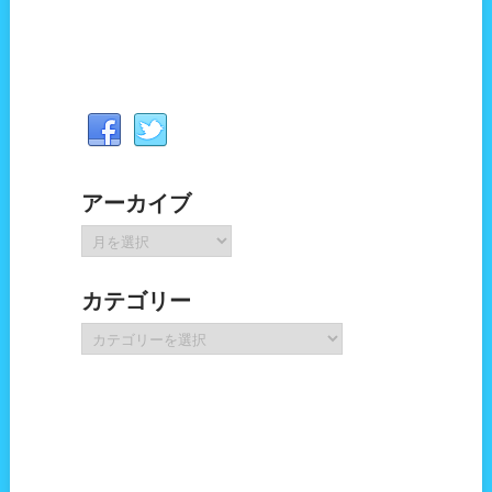
アーカイブ
ア
ー
カ
カテゴリー
イ
ブ
カ
テ
ゴ
リ
ー