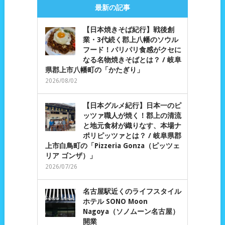
最新の記事
【日本焼きそば紀行】戦後創
業・3代続く郡上八幡のソウル
フード！パリパリ食感がクセに
なる名物焼きそばとは？ / 岐阜
県郡上市八幡町の「かたぎり」
2026/08/02
【日本グルメ紀行】日本一のピ
ッツァ職人が焼く！郡上の清流
と地元食材が織りなす、本場ナ
ポリピッツァとは？ / 岐阜県郡
上市白鳥町の「Pizzeria Gonza（ピッツェ
リア ゴンザ）」
2026/07/26
名古屋駅近くのライフスタイル
ホテル SONO Moon
Nagoya（ソノムーン名古屋）
開業