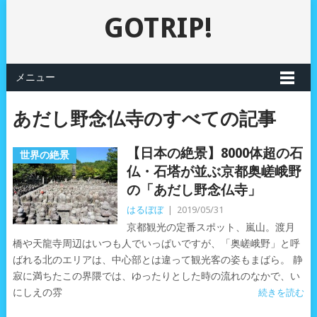
GOTRIP!
メニュー
あだし野念仏寺のすべての記事
【日本の絶景】8000体超の石
世界の絶景
仏・石塔が並ぶ京都奥嵯峨野
の「あだし野念仏寺」
はるぼぼ
|
2019/05/31
京都観光の定番スポット、嵐山。渡月
橋や天龍寺周辺はいつも人でいっぱいですが、「奥嵯峨野」と呼
ばれる北のエリアは、中心部とは違って観光客の姿もまばら。 静
寂に満ちたこの界隈では、ゆったりとした時の流れのなかで、い
にしえの雰
続きを読む