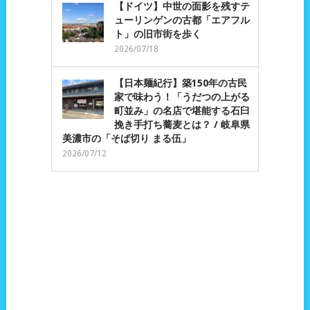
【ドイツ】中世の面影を残すテ
ューリンゲンの古都「エアフル
ト」の旧市街を歩く
2026/07/18
【日本麺紀行】築150年の古民
家で味わう！「うだつの上がる
町並み」の名店で堪能する石臼
挽き手打ち蕎麦とは？ / 岐阜県
美濃市の「そば切り まる伍」
2026/07/12