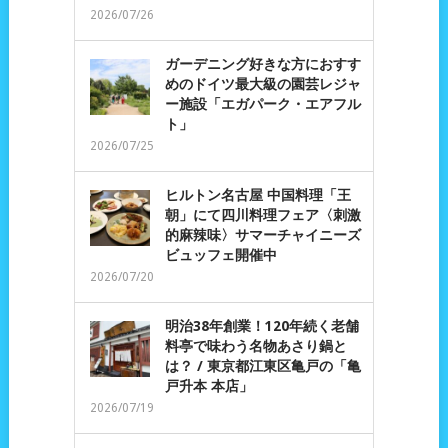
2026/07/26
ガーデニング好きな方におすす
めのドイツ最大級の園芸レジャ
ー施設「エガパーク・エアフル
ト」
2026/07/25
ヒルトン名古屋 中国料理「王
朝」にて四川料理フェア〈刺激
的麻辣味〉サマーチャイニーズ
ビュッフェ開催中
2026/07/20
明治38年創業！120年続く老舗
料亭で味わう名物あさり鍋と
は？ / 東京都江東区亀戸の「亀
戸升本 本店」
2026/07/19