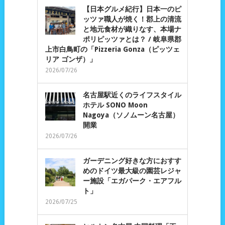
【日本グルメ紀行】日本一のピ
ッツァ職人が焼く！郡上の清流
と地元食材が織りなす、本場ナ
ポリピッツァとは？ / 岐阜県郡
上市白鳥町の「Pizzeria Gonza（ピッツェ
リア ゴンザ）」
2026/07/26
名古屋駅近くのライフスタイル
ホテル SONO Moon
Nagoya（ソノムーン名古屋）
開業
2026/07/26
ガーデニング好きな方におすす
めのドイツ最大級の園芸レジャ
ー施設「エガパーク・エアフル
ト」
2026/07/25