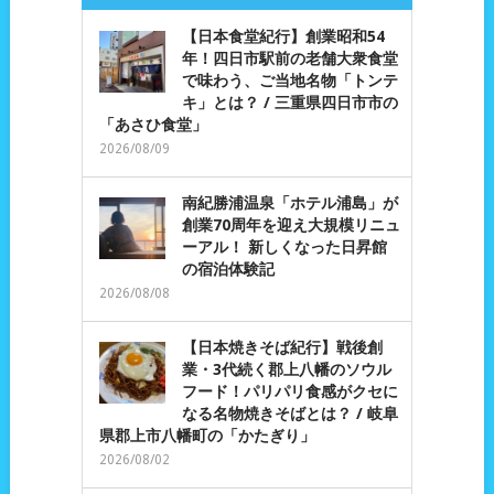
【日本食堂紀行】創業昭和54
年！四日市駅前の老舗大衆食堂
で味わう、ご当地名物「トンテ
キ」とは？ / 三重県四日市市の
「あさひ食堂」
2026/08/09
南紀勝浦温泉「ホテル浦島」が
創業70周年を迎え大規模リニュ
ーアル！ 新しくなった日昇館
の宿泊体験記
2026/08/08
【日本焼きそば紀行】戦後創
業・3代続く郡上八幡のソウル
フード！パリパリ食感がクセに
なる名物焼きそばとは？ / 岐阜
県郡上市八幡町の「かたぎり」
2026/08/02