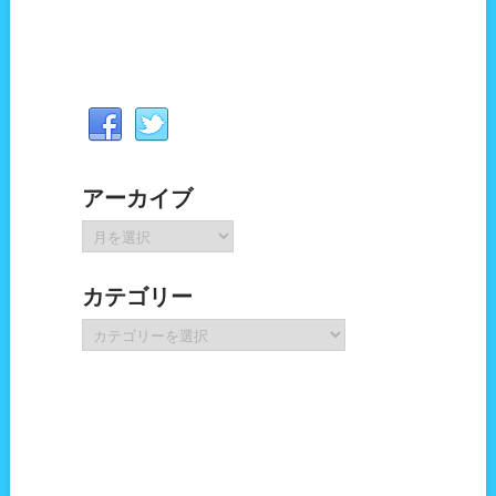
アーカイブ
ア
ー
カ
カテゴリー
イ
ブ
カ
テ
ゴ
リ
ー