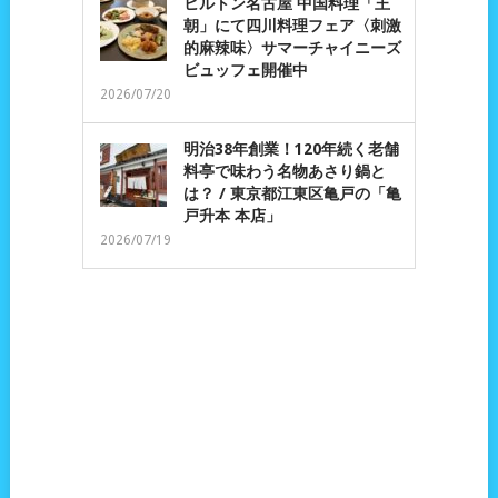
ヒルトン名古屋 中国料理「王
朝」にて四川料理フェア〈刺激
的麻辣味〉サマーチャイニーズ
ビュッフェ開催中
2026/07/20
明治38年創業！120年続く老舗
料亭で味わう名物あさり鍋と
は？ / 東京都江東区亀戸の「亀
戸升本 本店」
2026/07/19