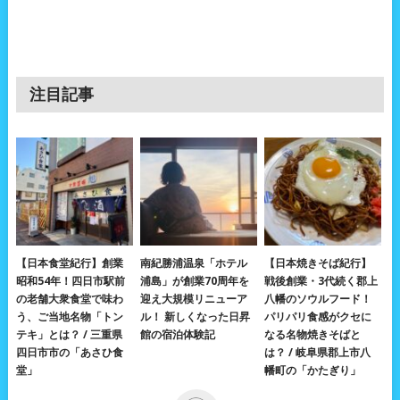
注目記事
【日本食堂紀行】創業
南紀勝浦温泉「ホテル
【日本焼きそば紀行】
昭和54年！四日市駅前
浦島」が創業70周年を
戦後創業・3代続く郡上
の老舗大衆食堂で味わ
迎え大規模リニューア
八幡のソウルフード！
う、ご当地名物「トン
ル！ 新しくなった日昇
パリパリ食感がクセに
テキ」とは？ / 三重県
館の宿泊体験記
なる名物焼きそばと
四日市市の「あさひ食
は？ / 岐阜県郡上市八
堂」
幡町の「かたぎり」