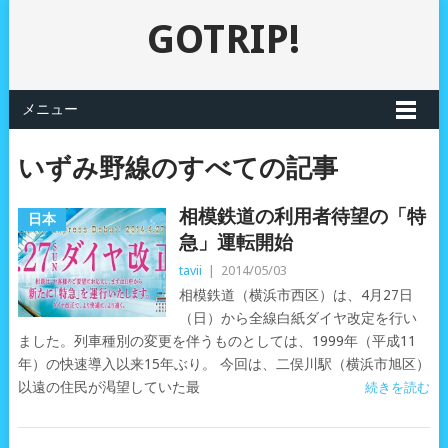
GOTRIP!
メニュー
いずみ野線のすべての記事
相模鉄道の利用者待望の「特
日本
急」運転開始
tavii
|
2014/05/03
相模鉄道（横浜市西区）は、4月27日
（日）から全線白紙ダイヤ改定を行い
ました。列車種別の変更を伴うものとしては、1999年（平成11
年）の快速導入以来15年ぶり。 今回は、二俣川駅（横浜市旭区）
以遠の住民が渇望していた最
続きを読む