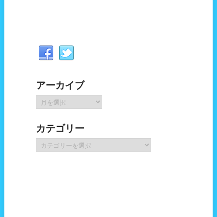
アーカイブ
ア
ー
カ
カテゴリー
イ
ブ
カ
テ
ゴ
リ
ー