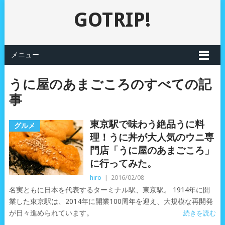
GOTRIP!
メニュー
うに屋のあまごころのすべての記
事
東京駅で味わう絶品うに料
グルメ
理！うに丼が大人気のウニ専
門店「うに屋のあまごころ」
に行ってみた。
hiro
|
2016/02/08
名実ともに日本を代表するターミナル駅、東京駅。 1914年に開
業した東京駅は、2014年に開業100周年を迎え、大規模な再開発
が日々進められています。
続きを読む