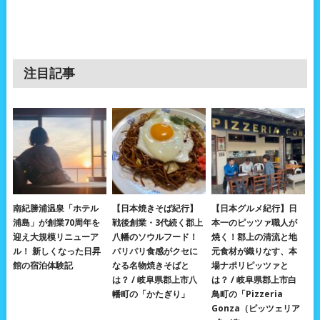
注目記事
南紀勝浦温泉「ホテル
【日本焼きそば紀行】
【日本グルメ紀行】日
浦島」が創業70周年を
戦後創業・3代続く郡上
本一のピッツァ職人が
迎え大規模リニューア
八幡のソウルフード！
焼く！郡上の清流と地
ル！ 新しくなった日昇
パリパリ食感がクセに
元食材が織りなす、本
館の宿泊体験記
なる名物焼きそばと
場ナポリピッツァと
は？ / 岐阜県郡上市八
は？ / 岐阜県郡上市白
幡町の「かたぎり」
鳥町の「Pizzeria
Gonza（ピッツェリア