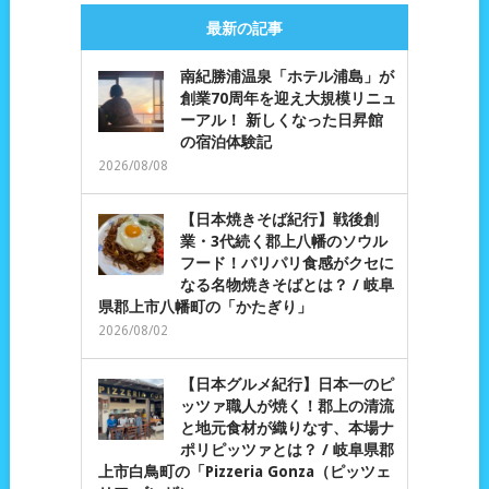
最新の記事
南紀勝浦温泉「ホテル浦島」が
創業70周年を迎え大規模リニュ
ーアル！ 新しくなった日昇館
の宿泊体験記
2026/08/08
【日本焼きそば紀行】戦後創
業・3代続く郡上八幡のソウル
フード！パリパリ食感がクセに
なる名物焼きそばとは？ / 岐阜
県郡上市八幡町の「かたぎり」
2026/08/02
【日本グルメ紀行】日本一のピ
ッツァ職人が焼く！郡上の清流
と地元食材が織りなす、本場ナ
ポリピッツァとは？ / 岐阜県郡
上市白鳥町の「Pizzeria Gonza（ピッツェ