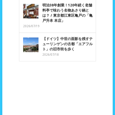
明治38年創業！120年続く老舗
料亭で味わう名物あさり鍋と
は？ / 東京都江東区亀戸の「亀
戸升本 本店」
2026/07/19
【ドイツ】中世の面影を残すテ
ューリンゲンの古都「エアフル
ト」の旧市街を歩く
2026/07/18