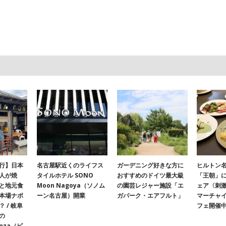
行】日本
名古屋駅近くのライフス
ガーデニング好きな方に
ヒルトン名
人が焼
タイルホテル SONO
おすすめのドイツ最大級
「王朝」
と地元食
Moon Nagoya（ソノム
の園芸レジャー施設「エ
ェア〈刺
本場ナポ
ーン名古屋）開業
ガパーク・エアフルト」
マーチャ
 / 岐阜
フェ開催
の
onza（ピ