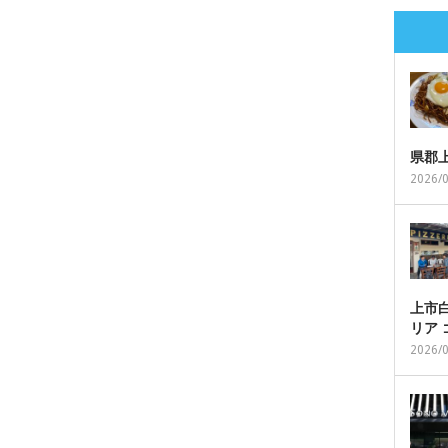
県郡
2026/
上市白
リア
2026/