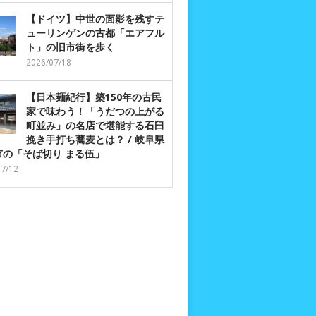
【ドイツ】中世の面影を残すテ
ューリンゲンの古都「エアフル
ト」の旧市街を歩く
2026/07/18
【日本麺紀行】築150年の古民
家で味わう！「うだつの上がる
町並み」の名店で堪能する石臼
挽き手打ち蕎麦とは？ / 岐阜県
市の「そば切り まる伍」
07/12