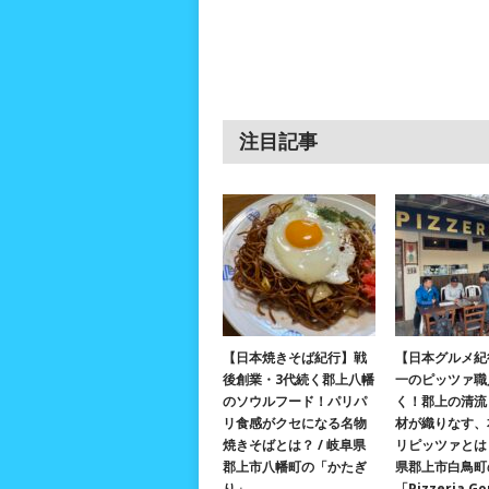
注目記事
【日本焼きそば紀行】戦
【日本グルメ紀
後創業・3代続く郡上八幡
一のピッツァ職
のソウルフード！パリパ
く！郡上の清流
リ食感がクセになる名物
材が織りなす、
焼きそばとは？ / 岐阜県
リピッツァとは？
郡上市八幡町の「かたぎ
県郡上市白鳥町
り」
「Pizzeria G