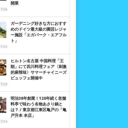
開業
07/26
ガーデニング好きな方におすす
めのドイツ最大級の園芸レジャ
ー施設「エガパーク・エアフル
ト」
07/25
ヒルトン名古屋 中国料理「王
朝」にて四川料理フェア〈刺激
的麻辣味〉サマーチャイニーズ
ビュッフェ開催中
07/20
明治38年創業！120年続く老舗
料亭で味わう名物あさり鍋と
は？ / 東京都江東区亀戸の「亀
戸升本 本店」
07/19