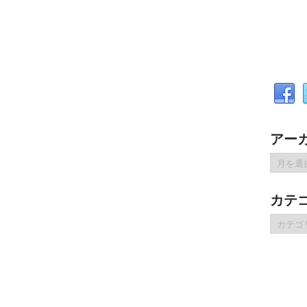
アー
ア
ー
カ
カテ
イ
ブ
カ
テ
ゴ
リ
ー