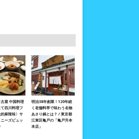
古屋 中国料理
明治38年創業！120年続
にて四川料理フ
く老舗料亭で味わう名物
激的麻辣味〉サ
あさり鍋とは？ / 東京都
イニーズビュッ
江東区亀戸の「亀戸升本
中
本店」