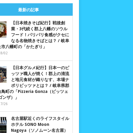
最新の記事
【日本焼きそば紀行】戦後創
業・3代続く郡上八幡のソウル
フード！パリパリ食感がクセに
なる名物焼きそばとは？ / 岐阜
上市八幡町の「かたぎり」
08/02
【日本グルメ紀行】日本一のピ
ッツァ職人が焼く！郡上の清流
と地元食材が織りなす、本場ナ
ポリピッツァとは？ / 岐阜県郡
鳥町の「Pizzeria Gonza（ピッツェ
 ゴンザ）」
07/26
名古屋駅近くのライフスタイル
ホテル SONO Moon
Nagoya（ソノムーン名古屋）