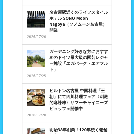
名古屋駅近くのライフスタイル
ホテル SONO Moon
Nagoya（ソノムーン名古屋）
開業
2026/07/26
ガーデニング好きな方におすす
めのドイツ最大級の園芸レジャ
ー施設「エガパーク・エアフル
ト」
2026/07/25
ヒルトン名古屋 中国料理「王
朝」にて四川料理フェア〈刺激
的麻辣味〉サマーチャイニーズ
ビュッフェ開催中
2026/07/20
明治38年創業！120年続く老舗