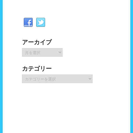
アーカイブ
ア
ー
カ
カテゴリー
イ
ブ
カ
テ
ゴ
リ
ー