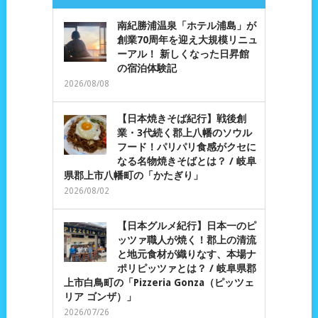
南紀勝浦温泉「ホテル浦島」が
創業70周年を迎え大規模リニュ
ーアル！ 新しくなった日昇館
の宿泊体験記
2026/08/08
【日本焼きそば紀行】戦後創
業・3代続く郡上八幡のソウル
フード！パリパリ食感がクセに
なる名物焼きそばとは？ / 岐阜
県郡上市八幡町の「かたぎり」
2026/08/02
【日本グルメ紀行】日本一のピ
ッツァ職人が焼く！郡上の清流
と地元食材が織りなす、本場ナ
ポリピッツァとは？ / 岐阜県郡
上市白鳥町の「Pizzeria Gonza（ピッツェ
リア ゴンザ）」
2026/07/26