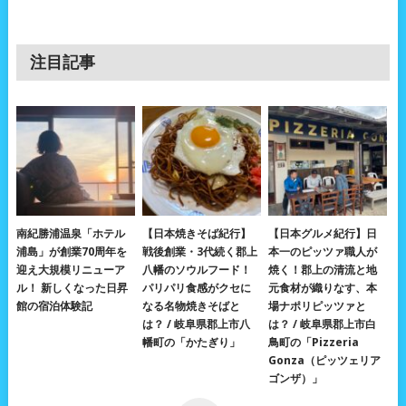
注目記事
南紀勝浦温泉「ホテル
【日本焼きそば紀行】
【日本グルメ紀行】日
浦島」が創業70周年を
戦後創業・3代続く郡上
本一のピッツァ職人が
迎え大規模リニューア
八幡のソウルフード！
焼く！郡上の清流と地
ル！ 新しくなった日昇
パリパリ食感がクセに
元食材が織りなす、本
館の宿泊体験記
なる名物焼きそばと
場ナポリピッツァと
は？ / 岐阜県郡上市八
は？ / 岐阜県郡上市白
幡町の「かたぎり」
鳥町の「Pizzeria
Gonza（ピッツェリア
ゴンザ）」